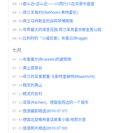
那么远•这么近——川西行(1)在风景中盘旋
08-16
荷兰羊角村(Giethoorn,希特霍伦)
08-12
荷兰乌特勒支的自鸣琴博物馆
08-09
世界最大的球茎花园:荷兰库肯霍夫郁金香公园
08-05
比利时的『小威尼斯』布鲁日(Brugge)
08-02
七月
布鲁塞尔(Brussels)的建筑物
07-26
黄山翡翠谷
07-22
荷兰的军事要塞:马斯特里赫特(Maastricht)
07-19
精灵的黄山
07-16
精灵的宏村
07-12
亚琛(Aachen)，德国很西边的一个城市
07-12
旅游摄影精选(2010.07.07)
07-07
德国北部格林童话故事小镇:哈默尔恩
07-05
旅游照片精选(2010.07.03)
07-03