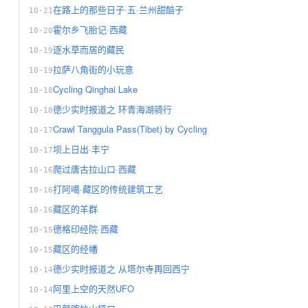
在路上的那些日子·五·兰州甜醅子
10-21
霍尔乡飞胎记·西藏
10-20
逐水草而居的藏民
10-19
拉萨八角街的小玩意
10-19
Cycling Qinghai Lake
10-18
德少实时报道之 环青海湖骑行
10-18
Crawl Tanggula Pass(Tibet) by Cycling
10-17
坝上日出·丰宁
10-17
爬过唐古拉山口·西藏
10-16
打阿噶·藏区的传统建筑工艺
10-16
藏区的羊群
10-16
德格印经院·西藏
10-15
藏区的经幡
10-15
德少实时报道之 从塔尔寺再回西宁
10-14
阿里上空的天然UFO
10-14