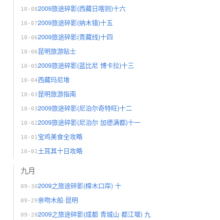
2009旅途碎影(西藏日喀则)十六
10-08
2009旅途碎影(纳木错)十五
10-07
2009旅途碎影(青藏线)十四
10-06
昆明旅游贴士
10-06
2009旅途碎影(蓝比尼 博卡拉)十三
10-05
西藏玛尼堆
10-04
昆明旅游指南
10-03
2009旅途碎影(尼泊尔奇特旺)十二
10-03
2009旅途碎影(尼泊尔 加德满都)十一
10-02
宝鸡美食全攻略
10-01
土耳其十日攻略
10-01
九月
2009之旅途碎影(樟木口岸) 十
09-30
亲吻木船·昆明
09-29
2009之旅途碎影(成都 青城山 都江堰) 九
09-28