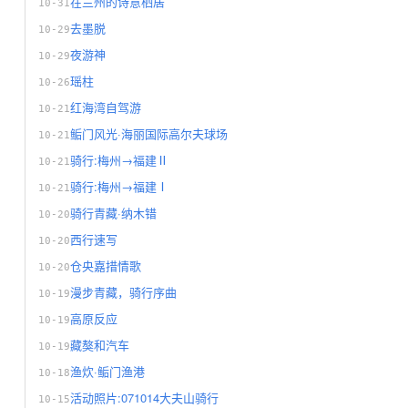
在兰州的诗意栖居
10-31
去墨脱
10-29
夜游神
10-29
瑶柱
10-26
红海湾自驾游
10-21
鲘门风光·海丽国际高尔夫球场
10-21
骑行:梅州→福建Ⅱ
10-21
骑行:梅州→福建Ⅰ
10-21
骑行青藏·纳木错
10-20
西行速写
10-20
仓央嘉措情歌
10-20
漫步青藏，骑行序曲
10-19
高原反应
10-19
藏獒和汽车
10-19
渔炊·鲘门渔港
10-18
活动照片:071014大夫山骑行
10-15