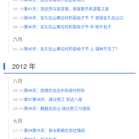
08-30
第41天：到达然乌安目错，夜宿鲁杰布游客之家
08-28
第40天：安久拉山果拉村的耍帕子节·下·夜宿安久拉山口
08-26
第40天：安久拉山果拉村的耍帕子节·中·牦牛包子
08-24
六月
第40天：安久拉山果拉村的耍帕子节·上·镇林不见了？
06-06
2012 年
八月
第39天：热情的吉达乡砂绕村阿妈
08-03
第37第38天：跨过怒江 到达八宿
08-03
第36天：翻越业拉山 绕过怒江72道拐
08-03
七月
第34第35天：断水断粮在邦达镇前
07-27