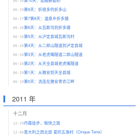
第10天：如画新都桥
06-30
第9天：折很多的折多山
06-29
第7第8天：温泉乡折多塘
06-27
第6天：从瓦斯沟到折多塘
06-26
第5天：从泸定县城瓦斯沟村
06-26
第4天：从二郎山隧道到泸定县城
06-26
第3天：从老虎嘴隧道二郎山隧道
06-26
第2天：从天全县城老虎嘴隧道
06-26
第1天：从雅安到天全县城
06-20
第0天：流连在雅安青衣江畔
06-19
2011 年
十二月
丹霞徒步，愉快之旅
12-29
意大利之西北部 爱的五渔村（Cinque Terre）
12-06