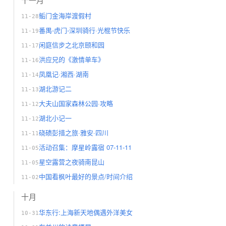
鲘门金海岸渡假村
11-28
番禺-虎门-深圳骑行·光棍节快乐
11-19
闲庭信步之北京颐和园
11-17
洪应兄的《激情单车》
11-16
凤凰记·湘西·湖南
11-14
湖北游记二
11-13
大夫山国家森林公园·攻略
11-12
湖北小记一
11-12
硗碛彭措之旅·雅安·四川
11-11
活动召集：摩星岭露宿 07-11-11
11-05
星空露营之夜骑南昆山
11-05
中国看枫叶最好的景点/时间介绍
11-02
十月
华东行:上海新天地偶遇外洋美女
10-31