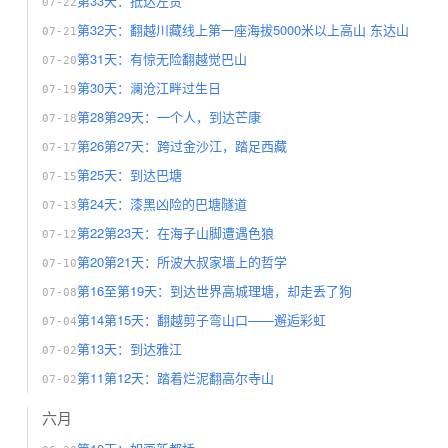
第33天：抵达左贡
07-22
第32天：翻越川藏线上第一座海拔5000米以上高山 东达山
07-21
第31天：有惊无险翻越觉巴山
07-20
第30天：澜沧江畔过生日
07-19
第28第29天：一个人，到达芒康
07-18
第26第27天：跨过金沙江，踏足西藏
07-17
第25天：到达巴塘
07-15
第24天：漆黑凶险的巴塘隧道
07-13
第22第23天：在海子山脚遭遇色狼
07-12
第20第21天：所波大叔家墙上的哲学
07-10
第16至第19天：到达世界高城理塘，却走丢了狗
07-08
第14第15天：翻越剪子弯山口——邂逅彩虹
07-04
第13天：到达雅江
07-02
第11第12天：踏着烂泥翻高尔寺山
07-02
六月