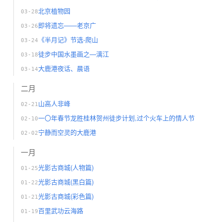
北京植物园
03-28
即将遗忘——老京广
03-26
《半月记》节选-爬山
03-24
徒步中国水墨画之—漓江
03-18
大鹿港夜话、晨语
03-14
二月
山高人非峰
02-21
一〇年春节龙胜桂林贺州徒步计划,过个火车上的情人节
02-10
宁静而空灵的大鹿港
02-02
一月
光影古商城(人物篇)
01-25
光影古商城(黑白篇)
01-22
光影古商城(彩色篇)
01-21
百里武功云海路
01-19