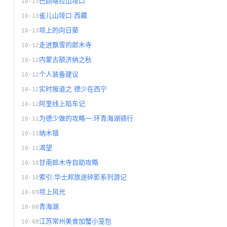
巴颜喀拉山垭口
10-13
雀儿山垭口·西藏
10-13
坝上的向日葵
10-13
走进飘雪的郎木寺
10-12
内蒙古额济纳之秋
10-12
个人装备建议
10-12
实时报道之 德少在西宁
10-12
阿里线上陷车记
10-12
为德少做的攻略一:环青海湖骑行
10-11
纳木错
10-11
渴望
10-11
甘南郎木寺自助攻略
10-10
索引:华士邦旅途碎影系列游记
10-10
坝上风光
10-09
青海湖
10-08
江苏常州美食加蟹小笼包
10-08