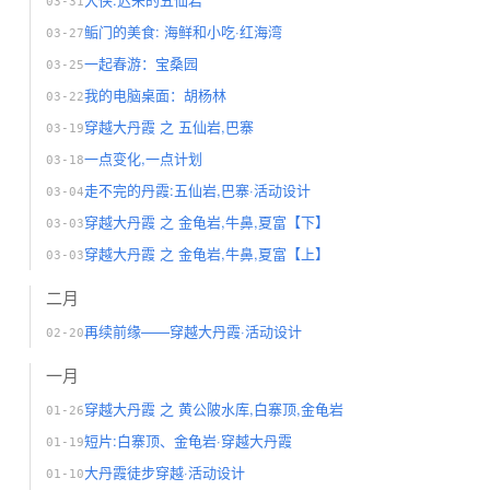
03-31
鲘门的美食: 海鲜和小吃·红海湾
03-27
一起春游：宝桑园
03-25
我的电脑桌面：胡杨林
03-22
穿越大丹霞 之 五仙岩,巴寨
03-19
一点变化,一点计划
03-18
走不完的丹霞:五仙岩,巴寨·活动设计
03-04
穿越大丹霞 之 金龟岩,牛鼻,夏富【下】
03-03
穿越大丹霞 之 金龟岩,牛鼻,夏富【上】
03-03
二月
再续前缘——穿越大丹霞·活动设计
02-20
一月
穿越大丹霞 之 黄公陂水库,白寨顶,金龟岩
01-26
短片:白寨顶、金龟岩·穿越大丹霞
01-19
大丹霞徒步穿越·活动设计
01-10