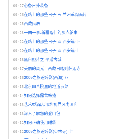
必备户外装备
09-27
在路上的那些日子·五·兰州羊肉面片
09-26
西藏民居
09-25
一图一事:新疆喀什的那点驴事
09-23
在路上的那些日子·四·西安篇·下
09-22
在路上的那些日子·四·西安篇·上
09-20
黑白照片之 平遥古城
09-18
美丽的风光：西藏日喀则萨迦寺
09-17
2009之旅途碎影(西湖) 八
09-16
北京四合院里的地道京菜
09-15
如何选择露营帐篷
09-14
艺术型酒店:深圳视界风尚酒店
09-13
深入了解您的登山包
09-13
如何正确使用睡袋
09-12
2009之旅途碎影(少林寺) 七
09-12