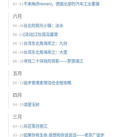
不来梅(Bremen)，德国北部的汽车工业重镇
07-01
六月
台北的观光小镇：淡水
06-28
[活动]江牡孤岛露营
06-23
台湾东北角海岸之：九份
06-11
台湾东北角海岸之：大里
06-10
寻找二十块钱的背影——梦游漓江
06-10
五月
徒步香港麦理浩径全程攻略
05-11
四月
泪望玉树
04-29
三月
风花雪月丽江
03-31
如果你有生命,很想和你说说话——老京广徒步
03-29