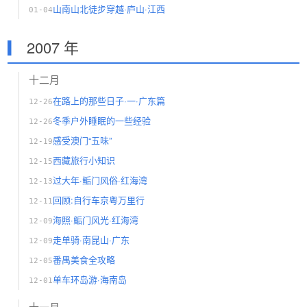
山南山北徒步穿越·庐山·江西
01-04
2007 年
十二月
在路上的那些日子·一·广东篇
12-26
冬季户外睡眠的一些经验
12-26
感受澳门“五味”
12-19
西藏旅行小知识
12-15
过大年·鲘门风俗·红海湾
12-13
回顾:自行车京粤万里行
12-11
海照·鲘门风光·红海湾
12-09
走单骑·南昆山·广东
12-09
番禺美食全攻略
12-05
单车环岛游·海南岛
12-01
十一月