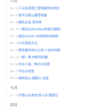
八月
三尖自虐游之雪地露营初体验
08-31
新丰云髻山露营穿越
08-31
徽杭古道 清凉峰
08-30
一路向北(Sundace的旅行摄影)
08-29
细品Contax G2旁轴系统相机
08-28
户外防蚊大法
08-28
那些痛并快乐之地:十徒步线路
08-27
一图一事:伊犁的奶酪
08-25
木瓜小道、梅沙尖初登
08-18
羊台山初登
08-17
梅林后山-塘朗山 初登
08-03
七月
丹霞山水源宫“情人谷”露营记
07-31
四月