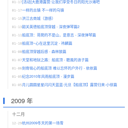
[活动]大鹿港露营:让我们享受冬日的阳光沙滩吧
01-17
一样的古镇 不一样的乌镇
01-17
洪江古商城（游感）
01-15
韶关英德船底顶穿越 - 深夜弹琴篇2
01-13
船底顶：哥爬的不是山，是意志 - 深夜弹琴篇
01-11
船底顶~心在这里沉淀 - 祎麟篇
01-10
船底顶穿越后感 - 森林狼篇
01-08
天堂和地狱之路：船底顶 - 聽風的浪子篇
01-07
刻骨铭心的船底顶 难以忘怀的户外行 - 依依篇
01-06
纪念2010年风雨船底顶 - 漫步篇
01-05
月儿圆圆星星闪闪天蓝蓝-元旦【船底顶】露营归来-小徐篇
01-05
2009 年
十二月
杭州2009冬天的第一场雪
12-29