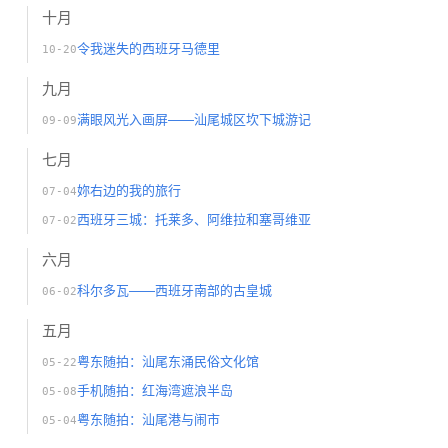
十月
令我迷失的西班牙马德里
10-20
九月
满眼风光入画屏——汕尾城区坎下城游记
09-09
七月
妳右边的我的旅行
07-04
西班牙三城：托莱多、阿维拉和塞哥维亚
07-02
六月
科尔多瓦——西班牙南部的古皇城
06-02
五月
粤东随拍：汕尾东涌民俗文化馆
05-22
手机随拍：红海湾遮浪半岛
05-08
粤东随拍：汕尾港与闹市
05-04