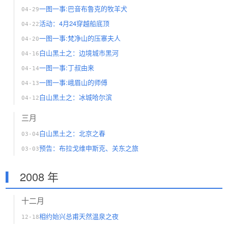
一图一事:巴音布鲁克的牧羊犬
04-29
活动：4月24穿越船底顶
04-22
一图一事:梵净山的压寨夫人
04-20
白山黑土之：边境城市黑河
04-16
一图一事:丁叔由来
04-14
一图一事:峨眉山的师傅
04-13
白山黑土之：冰城哈尔滨
04-12
三月
白山黑土之：北京之春
03-04
预告：布拉戈维申斯克、关东之旅
03-03
2008 年
十二月
相约始兴总甫天然温泉之夜
12-18