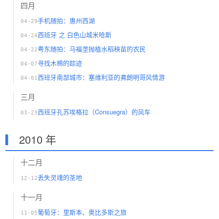
四月
手机随拍：惠州西湖
04-29
西班牙 之 白色山城米哈斯
04-24
粤东随拍：马福垄抛植水稻秧苗的农民
04-22
寻找木棉的踪迹
04-07
西班牙南部城市：塞维利亚的弗朗明哥风情游
04-01
三月
西班牙孔苏埃格拉（Consuegra）的风车
03-23
2010 年
十二月
丢失灵魂的圣地
12-12
十一月
葡萄牙：里斯本、奥比多斯之旅
11-05