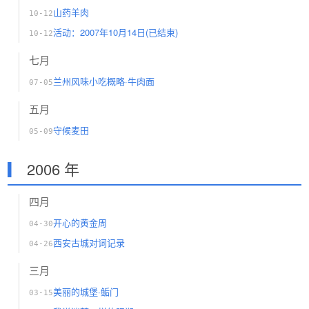
山药羊肉
10-12
活动：2007年10月14日(已结束)
10-12
七月
兰州风味小吃概略·牛肉面
07-05
五月
守候麦田
05-09
2006 年
四月
开心的黄金周
04-30
西安古城对词记录
04-26
三月
美丽的城堡·鲘门
03-15