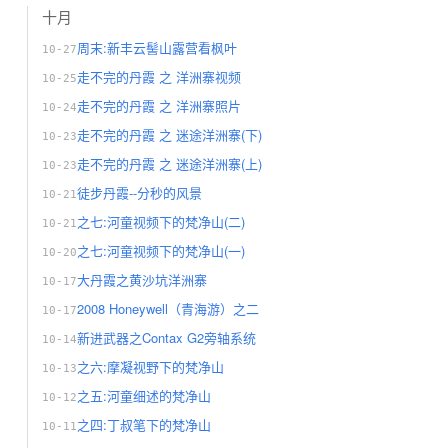
十月
周末:新丰云髻山露营看枫叶
10-27
走不完的丹霞 之 洋洲寨视频
10-25
走不完的丹霞 之 洋洲寨照片
10-24
走不完的丹霞 之 迷途洋洲寨(下)
10-23
走不完的丹霞 之 迷途洋洲寨(上)
10-23
徒步丹霞--分秒的风景
10-21
之七:河童视频下的梵净山(二)
10-21
之七:河童视频下的梵净山(一)
10-20
大丹霞之黄沙坑洋洲寨
10-17
2008 Honeywell（青海游）之二
10-17
新进武器之Contax G2旁轴系统
10-14
之六:摩凝视野下的梵净山
10-13
之五:河童细述的梵净山
10-12
之四:丁叔笔下的梵净山
10-11