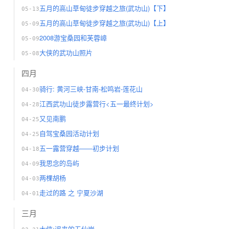
五月的高山草甸徒步穿越之旅(武功山)【下】
05-13
五月的高山草甸徒步穿越之旅(武功山)【上】
05-09
2008游宝桑园和芙蓉嶂
05-09
大侠的武功山照片
05-08
四月
骑行: 黄河三峡-甘南-松鸣岩-莲花山
04-30
江西武功山徒步露营行<五一最终计划>
04-28
又见南鹏
04-25
自驾宝桑园活动计划
04-25
五一露营穿越——初步计划
04-18
我思念的岛屿
04-09
两棵胡杨
04-03
走过的路 之 宁夏沙湖
04-01
三月
大侠:迟来的五仙岩