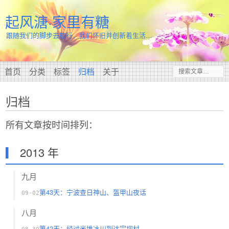
起风溏·家里有糖
跟随我们的脚步去旅行，我们怀旧并创新着生活…
首页
分类
标签
归档
关于
归档
所有文章按时间排列：
2013 年
九月
第43天：宁波查日神山、盔甲山夜话
09-02
八月
第42天：经过米堆冰川到达宗坝村