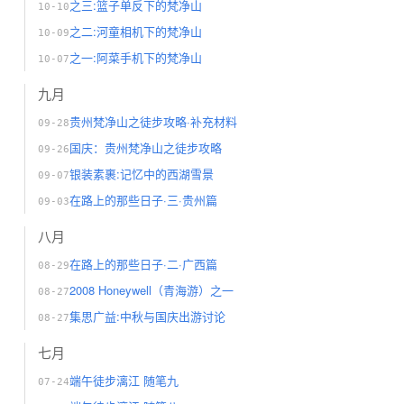
之三:篮子单反下的梵净山
10-10
之二:河童相机下的梵净山
10-09
之一:阿菜手机下的梵净山
10-07
九月
贵州梵净山之徒步攻略·补充材料
09-28
国庆：贵州梵净山之徒步攻略
09-26
银装素裹:记忆中的西湖雪景
09-07
在路上的那些日子·三·贵州篇
09-03
八月
在路上的那些日子·二·广西篇
08-29
2008 Honeywell（青海游）之一
08-27
集思广益:中秋与国庆出游讨论
08-27
七月
端午徒步漓江 随笔九
07-24