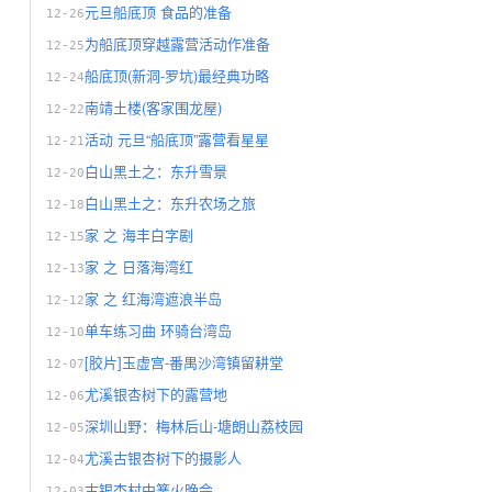
元旦船底顶 食品的准备
12-26
为船底顶穿越露营活动作准备
12-25
船底顶(新洞-罗坑)最经典功略
12-24
南靖土楼(客家围龙屋)
12-22
活动 元旦“船底顶”露营看星星
12-21
白山黑土之：东升雪景
12-20
白山黑土之：东升农场之旅
12-18
家 之 海丰白字剧
12-15
家 之 日落海湾红
12-13
家 之 红海湾遮浪半岛
12-12
单车练习曲 环骑台湾岛
12-10
[胶片]玉虚宫-番禺沙湾镇留耕堂
12-07
尤溪银杏树下的露营地
12-06
深圳山野：梅林后山-塘朗山荔枝园
12-05
尤溪古银杏树下的摄影人
12-04
古银杏村中篝火晚会
12-03