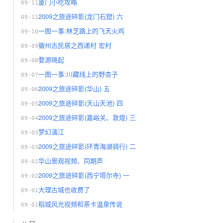
厦门小吃攻略
09-11
2009之旅途碎影(龙门石窟) 六
09-11
一图一事:林芝路上的飞天火鸡
09-10
徽州古民居之西递村 宏村
09-09
婺源晓起
09-08
一图一事:川藏线上的野杏子
09-07
2009之旅途碎影(华山) 五
09-06
2009之旅途碎影(天山天池) 四
09-05
2009之旅途碎影(嘉峪关、敦煌) 三
09-04
梦幻漓江
09-03
2009之旅途碎影(环青海湖骑行) 二
09-03
华山景观视频、同期声
09-02
2009之旅途碎影(西宁塔尔寺) 一
09-02
大理古城也收费了
09-01
稻城风光视频和茶卡温泉传说
09-01