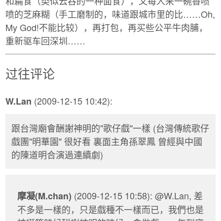
和扁食（类似云吞的一种面食），又每人来一碗香喷
喷的芝麻糊（手工磨制的，味道跟城市里的比……Oh,
My God!不能比较），再打包，再买些公平牛肉脯，
重新驱车回深圳……
过往评论
(2009-12-15 10:42):
W.Lan
跟台灣廟會酬謝神明的"歌仔戲"一樣 (台灣傳統歌仔
戲團"明華園" 很好看 裏面主角孫翠鳳 曾經與中國
的陳道明合演過連續劇)
(2009-12-15 10:58): @W.Lan, 差
摩凝(M.chan)
不多是一樣的，只是戲種不一樣而已，我們也是