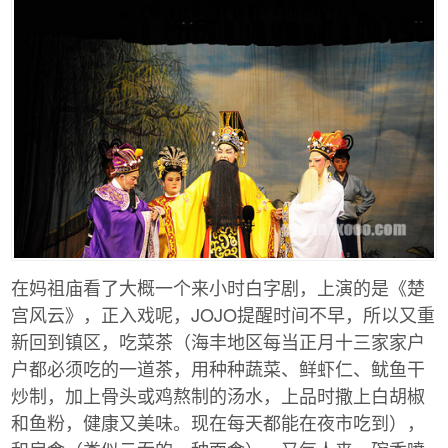
在妈祖庙看了大概一个来小时白字剧，上演的是《楚
宫风云》，正入戏呢，JOJO提醒时间不早，所以又重
新回到镇区，吃菜茶（海丰地区每当正月十三家家户
户都必须吃的一道茶，用种种蔬菜、鲜虾仁、鱿鱼干
炒制，加上骨头或鸡熬制的汤水，上品时撒上白胡椒
和鱼粉，健康又美味。现在每天都能在夜市吃到），