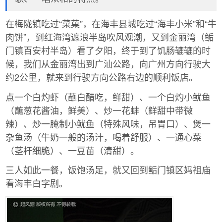
在梅陇镇吃过“菜菓”，在海丰县城吃过“海丰小米”和“牛
肉饼”，到红海湾遮浪半岛吹风观潮，又到金丽湾（鲘
门镇百安村半岛）看了夕阳，终于到了饥肠辘辘的时
候，我们从金丽湾出到广汕公路，向广州方向行驶大
约2公里，就来到行驶方向公路右边的顺利饭店。
点一个白灼虾（蘸白醋吃，鲜甜）、一个白灼小鱿鱼
（蘸葱花酱油，鲜美）、炒一花蚌（鲜甜中带微
辣）、炒一腌制小鱿鱼（特殊风味，吊胃口）、煲一
杂鱼汤（牛奶一般的汤汁，喝着舒服）、一通心菜
（茎杆细脆）、一豆苗（清甜）。
三人如此一餐，饭饱汤足，就又回到鲘门镇区妈祖庙
看海丰白字剧。