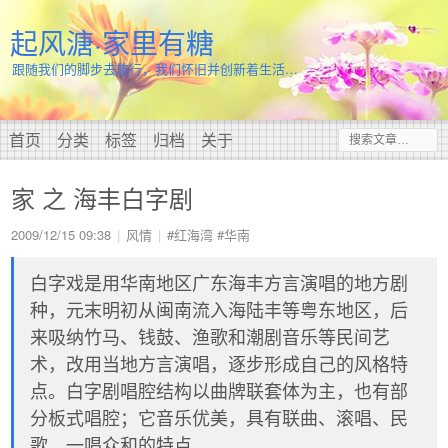
起风溏·家里有糖
跟随我们的脚步去旅行，我们怀旧并创新着生活…
首页
分类
标签
归档
关于
家 之 海丰白字剧
2009/12/15 09:38
风情
#红海湾
#华南
白字戏是用华南地区广东海丰方言演唱的地方剧
种，元末明初从闽南流入海陆丰等粤东地区，后
来吸纳竹马、钱鼓、渔歌和潮剧音乐等民间艺
术，改用当地方言演唱，逐步形成自己的风格特
点。白字剧唱腔结构以曲牌联套体为主，也有部
分板式唱腔；它音乐优美，具有联曲、滚唱、民
歌、一唱众和的特点。