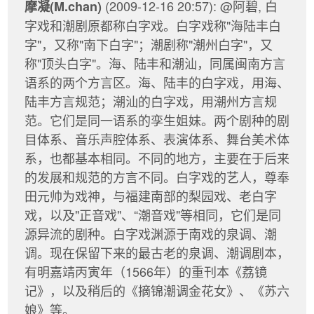
(2009-12-16 20:57): @阿碧, 白
摩凝(M.chan)
字戏和潮剧原都称白字戏。白字戏称"海陆丰白
字"，又称"南下白字"；潮剧称"潮州白字"，又
称"顶头白字"。海、陆丰和潮汕，同属闽南方言
语系的两个方言区。海、陆丰的白字戏，用海、
陆丰方言规范；潮汕的白字戏，用潮州方言规
范。它们是同一语系的孪生姐妹。两个剧种的剧
目体系、音乐声腔体系、表演体系、舞台美术体
系，也都基本相同。不同的地方，主要在于后来
的发展和规范的方言不同。白字戏的艺人，尊奉
田元帅为戏神，与福建南部的梨园戏、老白字
戏，以及"正音戏"、“潮音戏"等相同，它们是同
源异流的剧种。白字戏渊源于南戏的泉调、潮
调。现在保留下来的最古老的泉调、潮调剧本，
有明嘉靖丙寅年（1566年）的重刊本《荔镜
记》，以及稍后的《摘锦潮调金花女》、《苏六
娘》等。