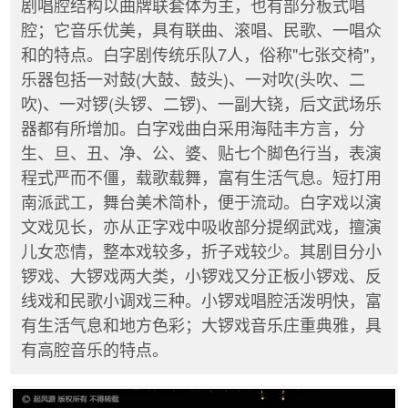
剧唱腔结构以曲牌联套体为主，也有部分板式唱
腔；它音乐优美，具有联曲、滚唱、民歌、一唱众
和的特点。白字剧传统乐队7人，俗称"七张交椅"，
乐器包括一对鼓(大鼓、鼓头)、一对吹(头吹、二
吹)、一对锣(头锣、二锣)、一副大铙，后文武场乐
器都有所增加。白字戏曲白采用海陆丰方言，分
生、旦、丑、净、公、婆、贴七个脚色行当，表演
程式严而不僵，载歌载舞，富有生活气息。短打用
南派武工，舞台美术简朴，便于流动。白字戏以演
文戏见长，亦从正字戏中吸收部分提纲武戏，擅演
儿女恋情，整本戏较多，折子戏较少。其剧目分小
锣戏、大锣戏两大类，小锣戏又分正板小锣戏、反
线戏和民歌小调戏三种。小锣戏唱腔活泼明快，富
有生活气息和地方色彩；大锣戏音乐庄重典雅，具
有高腔音乐的特点。