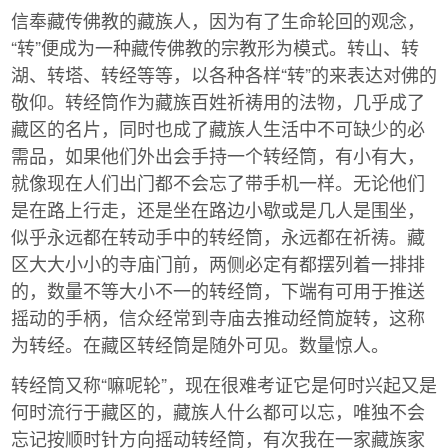
信奉藏传佛教的藏族人，因为有了生命轮回的观念，
“转”便成为一种藏传佛教的宗教形为模式。转山、转
湖、转塔、转经等等，以各种各样“转”的来表达对佛的
敬仰。转经筒作为藏族百姓祈祷用的法物，几乎成了
藏区的名片，同时也成了藏族人生活中不可缺少的必
需品，如果他们外出会手持一个转经筒，有小有大，
就像现在人们出门都不会忘了带手机一样。无论他们
是在路上行走，还是坐在路边小歇或是几人是围坐，
似乎永远都在转动手中的转经筒，永远都在祈祷。藏
区大大小小的寺庙门前，两侧必定有都摆列着一排排
的，数量不等大小不一的转经筒，下端有可用于推送
摇动的手柄，信众经常到寺庙去推动经筒旋转，这称
为转经。在藏区转经筒是随外可见。数量惊人。
转经筒又称“嘛呢轮”，现在很难考证它是何时兴起又是
何时流行于藏区的，藏族人什么都可以忘，唯独不会
忘记按顺时针方向摇动转经筒，有次我在一家藏族家