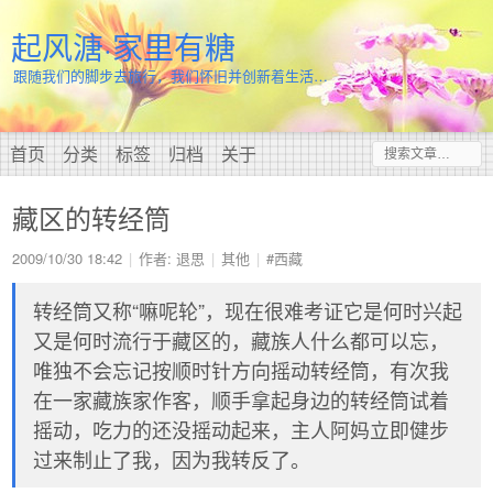
起风溏·家里有糖
跟随我们的脚步去旅行，我们怀旧并创新着生活…
首页
分类
标签
归档
关于
藏区的转经筒
2009/10/30 18:42
作者: 退思
其他
#西藏
转经筒又称“嘛呢轮”，现在很难考证它是何时兴起
又是何时流行于藏区的，藏族人什么都可以忘，
唯独不会忘记按顺时针方向摇动转经筒，有次我
在一家藏族家作客，顺手拿起身边的转经筒试着
摇动，吃力的还没摇动起来，主人阿妈立即健步
过来制止了我，因为我转反了。