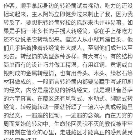
作客，顺手拿起身边的转经筒试着摇动，吃力的还没
摇动起来，主人阿妈立即健步过来制止了我，因为我
转反了。要想把转经筒轻松的摇起来也并非易事，如
果是手柄一米多长的手摇大转经筒，拿在手上都吃力
还不要说把它转动起来。藏族人从小就耳濡目染，他
们几乎摇着推着转经筒长大成人，至到他们成年以至
死去。转经筒的类型多种多样，有大有小，有的结构
简单而有的设计巧并做工精湛，有用红铜、黄铜或白
银制成的金属转经筒，也有用骨头、木头、绿松石等
材料做成的，一般而言转经筒内都要装藏手写或印刷
的经文，内容是最常见的祈祷经文，就是观世音菩萨
的六字真言。在藏区还有风动式、水动式、脚踏式转
经筒。转经筒转动一圈就祈颂了一遍六字真或经筒里
的经文，一遍遍的摇动，一遍遍的念颂。而在无穷的
周而复始的转动中，生命轮回灵魂不灭的教仪被牢牢
的铭刻在信众的心里，走进藏区才能真正的感到藏民