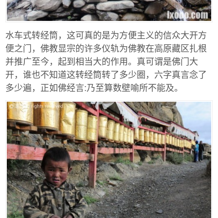
水车式转经筒，这可真的是为方便主义的信众大开方
便之门，佛教显宗的许多仪轨为佛教在高原藏区扎根
并推广至今，起到相当大的作用。真可谓是佛门大
开，谁也不知道这转经筒转了多少圈，六字真言念了
多少遍，正如佛经言:乃至算数壁喻所不能及。