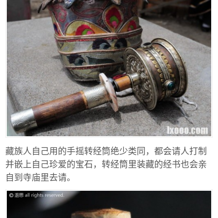
藏族人自己用的手摇转经筒绝少类同，都会请人打制
并嵌上自己珍爱的宝石，转经筒里装藏的经书也会亲
自到寺庙里去请。