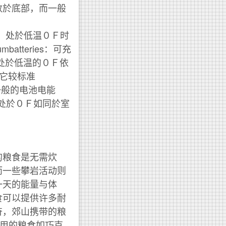
数於底部，而一般
充电，处於低温０Ｆ时
batteries：可充
处於低温的０Ｆ依
y）它较标准
它比一般的电池电能
池，处於０Ｆ如同於室
的粮食是无需炊
而一些攀岩活动则
一天的能量与体
食可以提供许多耐
奋，郊山携带的粮
使用的粮食如巧克