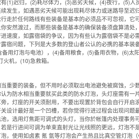
(1)迟归，(2)耗尽体力，(3)恶劣天候，(4)夜行，(5
连续发生，如遇恶劣天候可能出现耗尽体力或迷路导至迟
论行走於任何路线有些装备是基本的必须品不可忽视，它
让你安然渡过，而那些装备是基本的确保装备须盘算清处
行进速度，如露宿袋的争议，因为有些认为露宿袋不是必
露宿问题，下列是大多数的登山者公认的必携的基本装备：(
含备用灯泡与电池），(4)备用粮食，(5)备用衣物，(6)太阳
)打火机，(10)急救箱。
相当重要的装备，但不用时必须取出电池避免被腐蚀，少
你认为防水相当重要就买此类的防水灯泡，头灯座需有一
耳旁，灯座的开关须耐用，不要出现置於背包会自行开启
开关设计最好是一个凹槽，若你觉得行进过程会出现问题
电池，选用灯焦距可调式的头灯，当你於帐篷内处理事务
，若是行进间可调为单束直射光让光线照的更远，灯泡不
，使用如卤素 氪 氩等灯泡会产生热且比真空管灯泡（vac