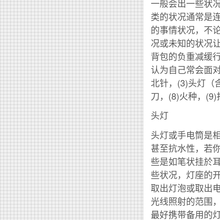
一般会出一些状况有
类的状况通常是
的事情状况，不
况或未知的状况
背包的负重减缓
认为自己常会面对
北针，(3)头灯（
刀，(8)火种，(9
头灯
头灯或手电筒是
甚至抗水性，若
些是如笔状挂於
些状况，灯座的
取出灯泡或取出
光线照射的范围
最好携带备用的灯泡