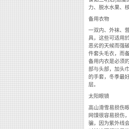
力、脱水水果、
备用衣物
一双内、外袜、营
具，这些可适用
恶劣的天候而强
件套头毛衣，而
备用内衣是必须
部与头部，加头巾，
的手套，冬季最
层。
太阳眼镜
高山滑雪易损伤眼
网馍很容易损伤
骗，因为紫外线会