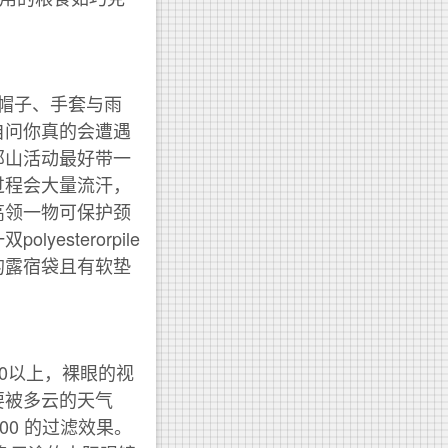
；帽子、手套与雨
自问你真的会遭遇
郊山活动最好带一
过程会大量流汗，
高领一物可保护颈
sterorpile
的露宿袋且有软垫
50以上，裸眼的视
要被多云的天气
0 的过滤效果。