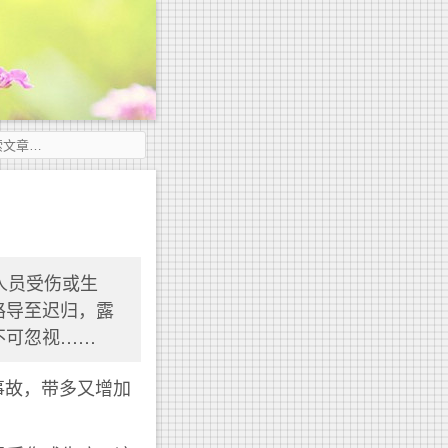
)人员受伤或生
路导至迟归，露
不可忽视……
事故，带多又增加