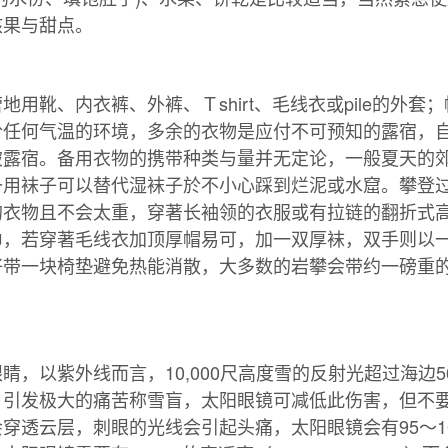
核果与甜点。
地用靴、内衣裤、外裤、Ｔshirt、毛线衣或pile的外套
於任何气温的环境，多余的衣物是应付不可预知的露宿，
破露宿。备用衣物的携带种类与量并无定论，一般夏天的
备用袜子可以替代湿袜子於不小心踩到烂泥或水窟。攀登
的衣物且不会太重，穿著长袖领的衣服或有拉链的翻折式
若穿著毛线衣加顶厚帽易可，加一双厚袜，双手则以一双polye
好带一块椅垫避免热能消散，大多数的岩攀会带约一磅重
睛，以紫外线而言，10,000尺高度雪的反射光超过海边
，引发极大的痛苦称雪盲，太阳眼镜可减低此伤害，但不
穿透云层，刺眼的光线会引起头痛，太阳眼镜会有95～10