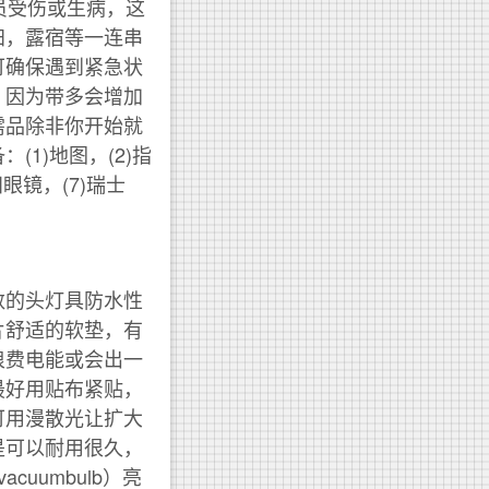
)人员受伤或生病，这
归，露宿等一连串
可确保遇到紧急状
，因为带多会增加
需品除非你开始就
1)地图，(2)指
眼镜，(7)瑞士
数的头灯具防水性
片舒适的软垫，有
浪费电能或会出一
最好用贴布紧贴，
可用漫散光让扩大
是可以耐用很久，
uumbulb）亮