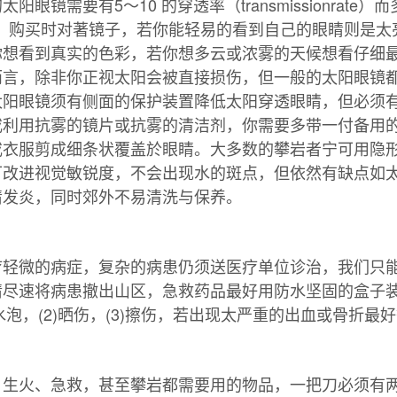
阳眼镜需要有5～10 的穿透率（transmissionrate
率。购买时对著镜子，若你能轻易的看到自己的眼睛则是太
你想看到真实的色彩，若你想多云或浓雾的天候想看仔细
而言，除非你正视太阳会被直接损伤，但一般的太阳眼镜
太阳眼镜须有侧面的保护装置降低太阳穿透眼睛，但必须
或利用抗雾的镜片或抗雾的清洁剂，你需要多带一付备用
或衣服剪成细条状覆盖於眼睛。大多数的攀岩者宁可用隐
可改进视觉敏锐度，不会出现水的斑点，但依然有缺点如
睛发炎，同时郊外不易清洗与保养。
疗轻微的病症，复杂的病患仍须送医疗单位诊治，我们只
情尽速将病患撤出山区，急救药品最好用防水坚固的盒子
)水泡，(2)晒伤，(3)擦伤，若出现太严重的出血或骨折最
、生火、急救，甚至攀岩都需要用的物品，一把刀必须有