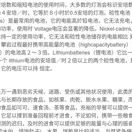
安培数和缩短电池的使用时间，大多数的灯泡会标识安培
４安培／时，它等於８小时於0.5安培的灯泡。硷性电池
batteries）是最常用的电池，它的电能高於铅电池，它无法
率，使用时 Voltage电压会显著的降低。Nickel-cadmium
维持一定的使用功率，它无法和硷性电池储存的电能相比 
岩过程最好携带高能量的电池（highcapacitybatter
cads）的电池高２～３倍。Lithiumbatteries（锂电池）
倍，一个 lithium电池的安培值／时２倍以上的两个硷性电
它的电压可以持 恒定。
是万一遇到恶劣天候、迷路、受伤或其他状况使用，此类
化与长期存放的食品，如核果、肉乾、脱水水果、糖果，
的食品如可可、速食汤、茶等食品，充裕的早餐可以提供
，它足以撑到准备回程前才进食，不论如何，携带一些粮
预测的迟归，及时的进食可以提供足够的能量与心理的振
的水份、填饱肚子)、水果、饼乾是比较适当，当然紧急