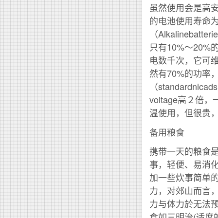
虽然使用会是高
的电池使用寿命为
（Alkaline
只有10%～20%的功
电数千次，它可
然有70%的功率，攀
（standardni
voltage高２
温使用，但很贵，
备用粮食
携带一天的粮食
事，轻便、易消
加一些炊事简单
力，对郊山而言
力与体力於无法
食如三明治(适度