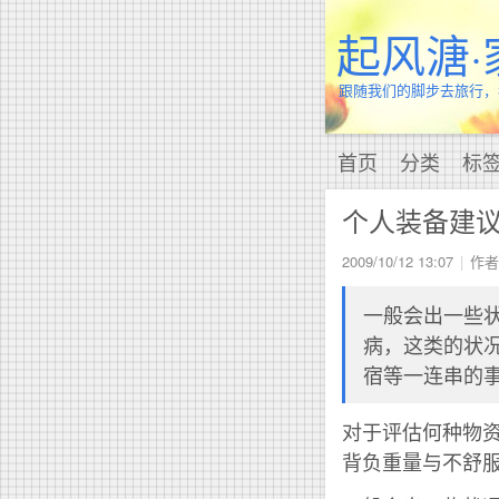
起风溏·
跟随我们的脚步去旅行，
首页
分类
标
个人装备建
2009/10/12 13:07
作者
一般会出一些状况
病，这类的状
宿等一连串的
对于评估何种物
背负重量与不舒