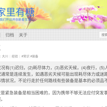
家里有糖
我们怀旧并创新着生活…
签
归档
关于
议
: 大川
经验
#常识
#装备
有(1)迟归，(2)耗尽体力，(3)恶劣天候，(4)夜行，(5
况通常是连续发生，如遇恶劣天候可能出现耗尽体力或迷
事情状况，不论行走於任何路线有些装备是基本的必须品
资是紧急装备是相当困难的，因为携带不够无法应付突发
服。