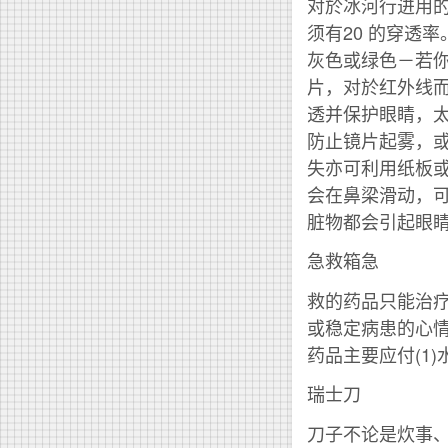
对於冰河行进用的太
须有20 的穿透
灰色或绿色－若
片，对於红外线
透并保护眼睛，
防止镜片起雾，
失亦可利用纸板
会在鼻梁滑动，
脏物都会引起眼
急救箱急
救的药品只能治
或稳定病患的心
药品主要应付(1
瑞士刀
刀子不论是炊事