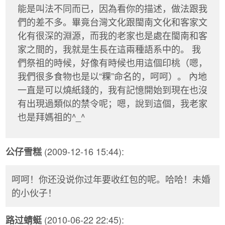
能是叫法不同而已，因為看你的描述，做法跟我
們的差不多。畢竟台灣文化跟閩南文化和客家文
化有很深的淵源，而我的老家也是處在閩南和客
家之間的，我就是生長在這兩種語系中的。 我
們祭祖的時候，好像有時候也用這個印桃（嗯，
我們很多食物也是以“粿”命名的，呵呵）。 內地
一直是可以燒紙錢的，我有記憶開始到現在也沒
有出現過類似的禁令呢；嗯，說到這個，我老家
也是拜媽祖的^_^
(2009-12-16 15:44):
公仔雪糕
呵呵！你还没说你过年要收红包的呢。哈哈！未婚
的小伙子！
(2010-06-22 22:45):
路过蜻蜓