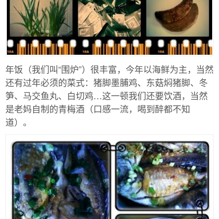
年饭（我们叫“围炉”）很丰富，今年以海鲜为主，当然
还有过年必须的菜式：猪脚墨脯鸡、东菇焖猪脚、冬
笋、马交鱼丸、白切鸡…这一顿我们还要饮酒，当然
是老妈自制的青梅酒（口感一流，喝到醉都不知
道）。