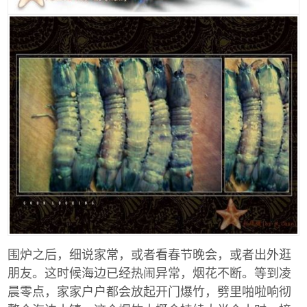
围炉之后，细说家常，或者看春节晚会，或者出外逛
朋友。这时候海边已经热闹异常，烟花不断。等到凌
晨零点，家家户户都会放起开门爆竹，劈里啪啦响彻