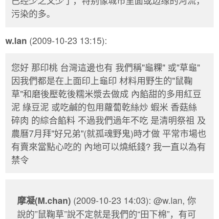
已经少之又少了，特别像城市里面或边缘的河流，
污染的多。
(2009-10-23 13:15):
w.lan
您好 那印桃 台灣這邊也有 我們稱"龜粿" 或"草龜"
因我們都是在上面印上龜印 材料用野生的"鼠鞠
草"和磨後壓乾後糯米漿去做成 內餡甜的多用紅豆
泥 綠豆泥 或吃鹹的包用蘿蔔乾絲炒 蝦米 香菇絲
碎肉 的綜合餡料 不過我們過年不吃 是清明祭祖 及
農曆7月拜"好兄弟"(就孤魂野鬼)時才做 平常市場也
有賣來當點心吃的 內地可以燒紙錢? 我一直以為有
禁令
(2009-10-23 14:03): @w.lan, 你
摩凝(M.chan)
說的”鼠鞠草”說不定就是我們的“田下棉”，有可