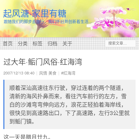
起风溏·家里有糖
跟随我们的脚步去旅行，我们怀旧并创新着生活…
首页
分类
标签
归档
关于
过大年·鲘门风俗·红海湾
2007/12/13 08:40
风情
美食
#红海湾
顺着深汕高速往东行驶，穿过连着的两个隧道，
清新的海风扑鼻而来，看往汽车前行的左方，雪
白的沙滩弯弯伸向远方，浪花正轻拍着海岸线，
很快见到高速路出口，下了高速路，左行3公里就
到鲘门镇。
这一天是腊月廿九。