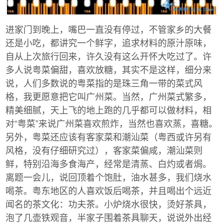
进家门到晚上，嘴巴一直没有停过，不管家乡的大餐
还是小吃，都讲究一个鲜字，追求材料的原汁原味，
自从上次旅行回来，许久没有这么开怀大吃过了。许
多人说粤菜偏甜，喜欢放糖，其实不是这样，细分来
说，人们多数说的粤菜指的是珠三角一带的菜式风
格，我更愿意把它叫广州菜。当然，广州菜式繁多，
精美细腻，天上飞的地上跑的几乎都可以做材料，相
对“粤菜”来说广州菜喜欢煎炸，当然也喜欢蒸，喜糖。
另外，粤菜还应该有客家菜和潮汕菜（粤西或许另有
风格，没有仔细研究过），客家菜偏咸，潮汕菜则
鲜，特别沿海多食海产，经常是清蒸、白灼或者焗。
离题一会儿，说回顶着个饱肚，油水甚多，我们烧水
喝茶。粤东地区的人喜欢饭后喝茶，并且喝出个远近
闻名的茶文化：功夫茶。小炉烧水很快，烫好茶具，
泡了几壶铁观音，半家子围着茶具聊天，说说外出经