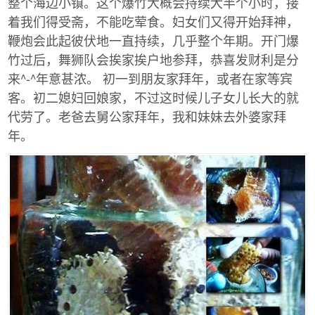
整个海边小镇。这个爆竹大概会持续大半个小时，接
着我们得受斋，不能吃荤食。妇女们又得开始拜神，
鞭炮会此起彼伏地一直持续，几乎整个年期。开门爆
竹过后，舞狮队会挨家挨户地参拜，恭喜发财利是分
来^-^年意甚浓。 初一到朋友家拜年，或者在家等宾
客。初二媳妇回娘家，不过这时候儿子女儿长大的就
代劳了。老爸去舅公家拜年，我和妹妹去外婆家拜
年。