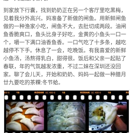
到家放下行囊，找到奶奶正在另一个客厅里吃黑梅，
见着我分外高兴。妈准备了新做的闸鱼。用新鲜闸鱼
做的一种渔家小吃，闸鱼不大，去肚切成两段。油闸
鱼香脆爽口，鱼头比身子好吃，金黄的小鱼头一口一
个，嚼一下满口油香鱼香。一口气吃了十多条，越吃
越停不下手。休息了一会，吃晚饭。有我喜爱的新鲜
小鱼汤，汤熬得乳白，甜得很。饭后和父亲一起贴了
春联，年的气氛越发浓重，不过二妹在深圳还没回
家。聊了会儿天，开始和奶奶、妈妈一起做一种腊月
廿九要吃的茶粿:冬节蛤。