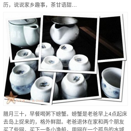
历，说说家乡趣事，茶甘语甜…
腊月三十，早餐喝粥下螃蟹。螃蟹是老爸早上4点起床
去岛上捉来的，格外鲜甜。老爸退休在家和两个朋友
买了些网，买下一条小渔船，用网在一个孤岛的水域