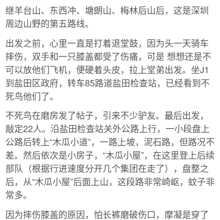
继羊台山、东西冲、塘朗山、梅林后山后，这是深圳
周边山野的第五路线。
出发之前，心里一直是打着退堂鼓，因为头一天骑车
摔伤，双手和一只膝盖都受了伤痛，可是 想想还是不
可以放他们飞机，便硬着头皮，拉上堂弟出发。坐J1
到盐田区政府，转车85路道盐田检查站，已经看到不
死鸟他们了。
不死鸟在磨房发了帖子，引来不少驴友。最后出发，
敲定22人。沿盐田检查站关外公路上行，一小段盘上
公路后转上“木瓜小道”，一路上坡，泥石路，但路况不
差。然后依次是小房子，“木瓜小屋”，在这里登上后续
部队（根据行进速度分开几个集团在走了），盘整之
后，从“木瓜小屋”后面上山，这段路非常崎岖，蚊子非
常多。
因为摔伤膝盖的原因，怕长裤磨破伤口，摩凝是穿了