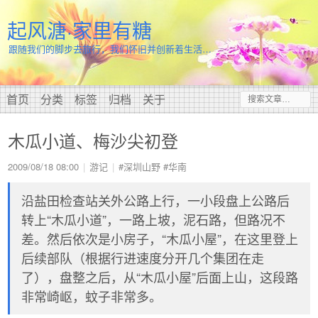
起风溏·家里有糖
跟随我们的脚步去旅行，我们怀旧并创新着生活…
首页
分类
标签
归档
关于
木瓜小道、梅沙尖初登
2009/08/18 08:00
游记
#深圳山野
#华南
沿盐田检查站关外公路上行，一小段盘上公路后
转上“木瓜小道”，一路上坡，泥石路，但路况不
差。然后依次是小房子，“木瓜小屋”，在这里登上
后续部队（根据行进速度分开几个集团在走
了），盘整之后，从“木瓜小屋”后面上山，这段路
非常崎岖，蚊子非常多。