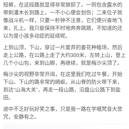
短裤，在这段路就显得非常狼狈了。一则包含露水的
带刺灌木长到路上，一不小心便会划伤；二来位子就
像战斗机一样，只要一秒钟不注意，它们便兴奋地飞
来，扎上。我只能保持不时地奔奔跳跳，不知道的还
以为是小孩多动症的延续呢。
上到山顶，下山，穿过一片废弃的姜花种植场，然后
走上公路，在公路上走了大约300米，左转上山，登上
几个小山包，来到山脚，再继续，就是梅沙尖顶了。
梅沙尖的视野非常开阔，在这里我们吃过午餐，开始
下山。下山的路非常的崎岖。从山脊的防火带下来，
到达“山海大关”，再走一段山路，沿盘山公路下到盐
田。
途中不乏好玩好笑之事，只是我一路在学唱梵音大悲
咒，安静有之。