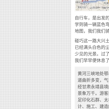
自行车，是出发的
学则骑一辆蓝色
地图，我们我们骑
碰巧这一路大兴
已经满头白色的
少见的光景。过
我们早早便休息
黄河三峡地处鄂
道曲折多变，气
经甘肃永靖县境
景象万千。游客
足印化石群、太
计、施工、建造