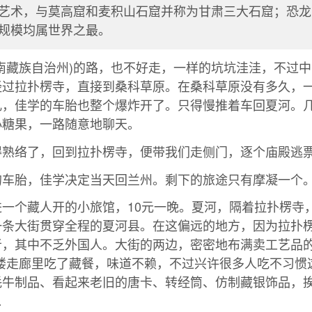
艺术，与莫高窟和麦积山石窟并称为甘肃三大石窟；恐龙
规模均属世界之最。
南藏族自治州)的路，也不好走，一样的坑坑洼洼，不过
经过拉扑楞寺，直接到桑科草原。在桑科草原没有多久，
乱，佳学的车胎也整个爆炸开了。只得慢推着车回夏河。
小糖果，一路随意地聊天。
熟络了，回到拉扑楞寺，便带我们走侧门，逐个庙殿逃票进
的车胎，佳学决定当天回兰州。剩下的旅途只有摩凝一个
一个藏人开的小旅馆，10元一晚。夏河，隔着拉扑楞寺
一条大街贯穿全程的夏河县。在这偏远的地方，因为拉扑
者，其中不乏外国人。大街的两边，密密地布满卖工艺品
楼走廊里吃了藏餐，味道不赖，不过兴许很多人吃不习惯
牦牛制品、看起来老旧的唐卡、转经筒、仿制藏银饰品，
…