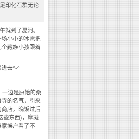
足印化石群无论
中午就到了夏河。
一场小小的冰雹把
几个藏族小孩跟着
去^-^
。
，一边是原始的桑
楞寺的名气，引来
的商店，晚饭过后
这些东西)，摩凝
挨家挨户看了不