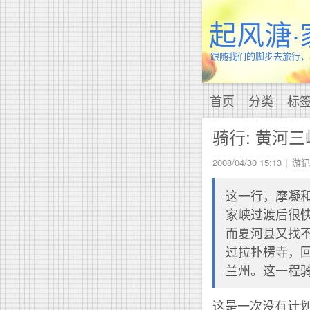
起风溏·
跟随我们的脚步去旅行，
首页
分类
标
骑行: 黄河三
2008/04/30 15:13
游记
这一行，摩凝
家峡过渡后很
而夏河县又找
过拉扑楞寺，
兰州。这一程骑
这是一次没有计