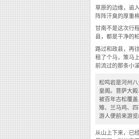
草原的边缘，逾
阵阵汗臭的厚重
甘南不是这次行
县，都是干净的
路过和政县，再
租了个马，策马
前流过的那条小
松鸣岩是河州八
皇阁。菩萨大殿
被百年古松覆盖
雉、兰马鸡、四
游人便前来游览
从山上下来，已