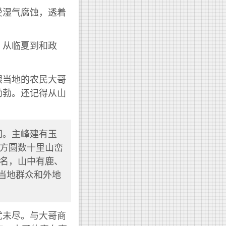
受湿气腐蚀，透着
。从临夏到和政
跟当地的农民大哥
勃勃。还记得从山
间。主峰建有玉
方圆数十里山峦
名，山中有鹿、
，当地群众和外地
犹未尽。与大哥商