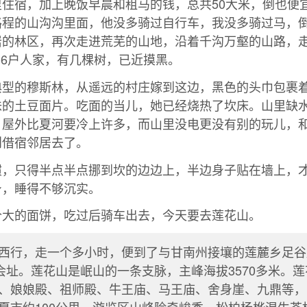
住宿，加上晚饭早晨和租马的钱，总共50大米，倒也便
路程的山沟沟里面，他没多骑过自行车，我没多骑过马，
岩的林区，再次走进荒芜的山地，沿着千沟万壑的山路，
-6户人家，有几棵树，已近摸黑。
典型的穆斯林，从遥远的村庄嫁到这边，黑色的头巾包裹
味的土豆面片。吃面的当儿，她已经烧热了坎床。山里缺
，屋外比夏河要冷上许多，而山里没电更没有别的玩儿，
则借宿邻居去了。
惯，只得半点半点挪到坎的边边上，半边身子贴在墙上，
身，睡得不够沉实。
个大的面饼，吃过后骑车出去，今天要去莲花山。
西行，走一个多小时，便到了与甘南州接壤的莲麓乡足谷
主会址。莲花山是岷山的一条支脉，主峰海拔3570多米。
、娘娘殿、祖师殿、牛王庙、马王庙、舍身崖、九鼎等，