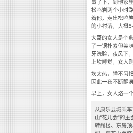
量了下，到他家里
松鸣岩两个小时
着他，走出松鸣
的小村落，大概5
大哥的女人是个
了一锅朴素但美
牙洗脸，夜风下
上坎睡觉，女人
坎太热，睡不习
因此一夜不断翻
早上，女人烙一
从康乐县城乘车
山"花儿会"的
转阁楼、东房顶