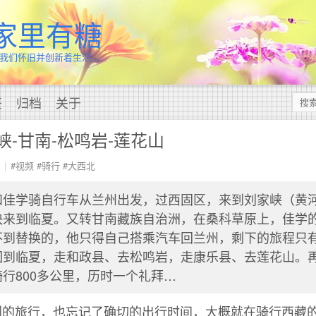
家里有糖
我们怀旧并创新着生活…
签
归档
关于
峡-甘南-松鸣岩-莲花山
#视频
#骑行
#大西北
和佳学骑自行车从兰州出发，过西固区，来到刘家峡（黄
快来到临夏。又转甘南藏族自治洲，在桑科草原上，佳学
不到替换的，他只得自己搭乘汽车回兰州，剩下的旅程只
回到临夏，走和政县、去松鸣岩，走康乐县、去莲花山。
行800多公里，历时一个礼拜…
划的旅行，也忘记了确切的出行时间，大概就在骑行西藏