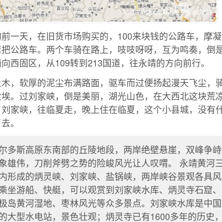
前一天，在旧货市场购买的，100来块钱的公路车，摩
弯把公路车。两个车骑在路上，吱吱呀呀，互为鸣奏，倒
向西固区，从109转到213国道，往永靖的方向前行。
土木，软厚的泥尘布满路面，驱车而过便扬起漫天飞尘，
尘埃。过刘家峡，倒是美丽，湖光山色，在大西北这块荒
了刘家峡，往临夏走，晚上住在临夏，这个小县城，没有
了去。
尔多斯高原东南部的丘陵地段，两岸绝壁悬崖，双峰争峙
象雄伟，刀削斧劈之势的险峻风光让人叹喟。 永靖黄河
内形成的炳灵峡、刘家峡、盐锅峡，两岸峡谷景观各具风
乘坐游船、快艇，可以观赏到刘家峡水库、炳灵寺石窟、
极岛黄河湿地、枣林风光等众多景点。刘家峡水库是中国
的大型水电站，景色壮观；炳灵寺已有1600多年的历史