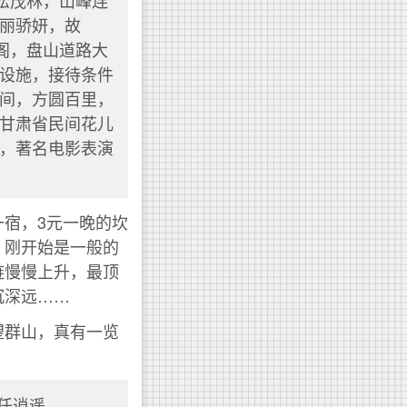
松茂林，山峰连
丽骄妍，故
阁，盘山道路大
设施，接待条件
间，方圆百里，
甘肃省民间花儿
，著名电影表演
宿，3元一晚的坎
。刚开始是一般的
链慢慢上升，最顶
沉深远……
望群山，真有一览
兮任逍遥。