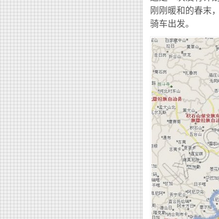
刚刚暖和的春末
骑车出发。