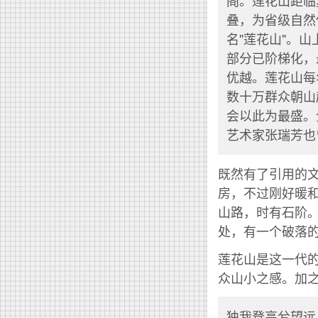
阁。莲花山距临
叠，为省级自然
名"莲花山"。
部分已阶梯化，
优越。莲花山每
数十万群众朝山
会以此为最盛。
艺术家张瑞芳也
既然有了引用的
房，不过刚好暖
山路，时有石阶
处，有一个破落
莲花山是这一代
众山小之感。加
独我登高兮望远