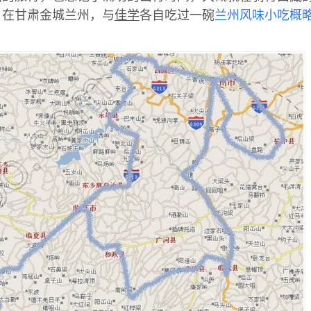
，在甘肃金城兰州，与
佳学
各自吃过一碗
兰州风味小吃概略