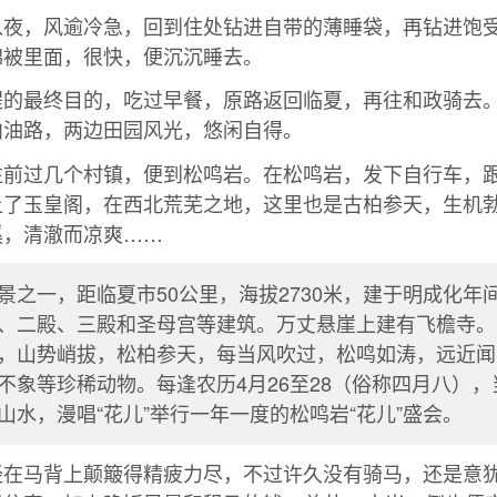
入夜，风逾冷急，回到住处钻进自带的薄睡袋，再钻进饱
棉被里面，很快，便沉沉睡去。
程的最终目的，吃过早餐，原路返回临夏，再往和政骑去
柏油路，两边田园风光，悠闲自得。
往前过几个村镇，便到松鸣岩。在松鸣岩，发下自行车，
上了玉皇阁，在西北荒芜之地，这里也是古柏参天，生机
溪，清澈而凉爽……
景之一，距临夏市50公里，海拔2730米，建于明成化年
、二殿、三殿和圣母宫等建筑。万丈悬崖上建有飞檐寺。
，山势峭拔，松柏参天，每当风吹过，松鸣如涛，远近闻
不象等珍稀动物。每逢农历4月26至28（俗称四月八）
山水，漫唱“花儿”举行一年一度的松鸣岩“花儿”盛会。
经在马背上颠簸得精疲力尽，不过许久没有骑马，还是意