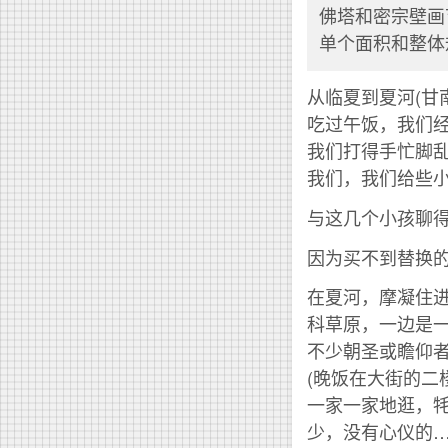
佛塔和密宗壁画
单个面积和整体
从临夏到夏河(甘
吃过午饭，我们
我们打得手忙脚
我们，我们给些
与这几个小孩聊得
因为买不到替换
在夏河，摩凝住进
科草原，一边是
不少朝圣或瞻仰
(晚饭在大街的二
一家一家地逛，
少，没有心仪的