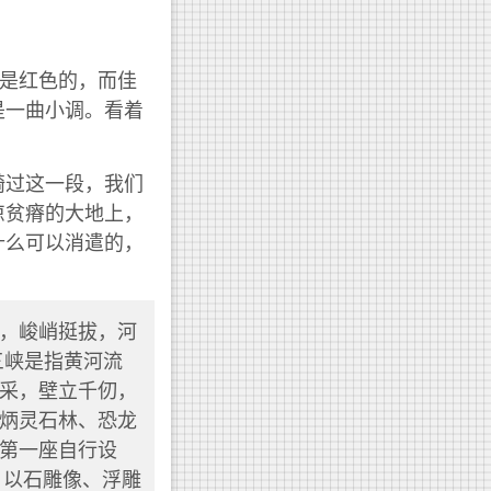
凝是红色的，而佳
是一曲小调。看着
骑过这一段，我们
凉贫瘠的大地上，
什么可以消遣的，
，峻峭挺拔，河
三峡是指黄河流
采，壁立千仞，
炳灵石林、恐龙
第一座自行设
，以石雕像、浮雕