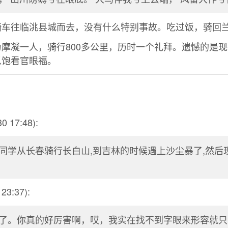
骑车往临洮县城而去，没有什么特别事故。吃过饭，骑回
摩凝一人，骑行800多公里，历时一个礼拜。遗憾的是
以饱看官眼福。
0 17:48):
同学从长春骑行长白山,到吉林的时候遇上沙尘暴了,然后
23:37):
了。你真的好厉害啊，哎，我实在找不到字眼来形容就只