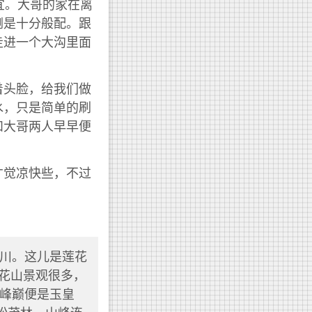
宜。大哥的家在离
倒是十分般配。跟
走进一个大沟里面
着头脸，给我们做
水，只是简单的刷
和大哥两人早早便
才觉凉快些，不过
川。这儿是莲花
莲花山景观很多，
峰巅便是玉皇