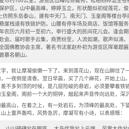
夏市约100公里，游览区山峰险奇峻秀，松柏杨桦混生苍
保护区，山中最高峰，婷婷玉立，形状酷似初绽莲花，俊
山上仿照东岳泰山，建有中天门、南天门、玉皇阁等楼台亭
悬崖栈道有铁链护防。山腰有停车场及商店、饭馆等服务
年农历六月初一至初六，举行盛大的民间花儿会。逢会期
赴会。届时歌手云集，商贾纷至，人流如潮，歌声似涛。
全国佛教协会主席、著名书法家赵朴初为游览区挥毫题匾
曾慕名朝山。
文字，就让摩凝偷懒一下了。来到莲花山，现在山脚住了一
和，一夜倒是清香。翌日早晨，买了几个麻花，开始上山
。差不多到顶的时候，是几层险峻的悬岩，必须要攀着铁
的玉皇阁，阁前一个大的铜钟，敲起来声音传向远处，深
的最高山，在着之上，有一处岩石，为顶峰的最高处，下
之山上雷声轰鸣，风势急厉，摩凝写有小诗，以表感慨：
， 山川磅礴兮在眼底。 大鸟伴我兮上云端， 风雷大作