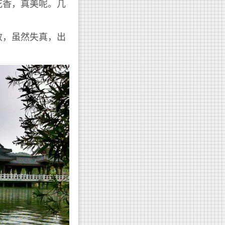
花香，真美呢。几
效，虽然失真，出