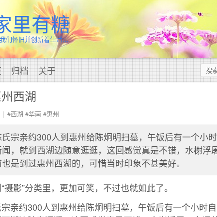
家里有糖
我们怀旧并创新着生活…
签
归档
关于
惠州西湖
#西湖
#华南
#惠州
氏宗亲约300人到惠州给陈炯明扫墓，午饭后有一个小
新闻，就到西湖边随意逛逛，这回感觉真是不错，水榭浮
前也是到过惠州西湖的，可惜当时印象不甚美好。
“摄影”分类里，更加可笑，不过也就如此了。
宗亲约300人到惠州给陈炯明扫墓，午饭后有一个小时