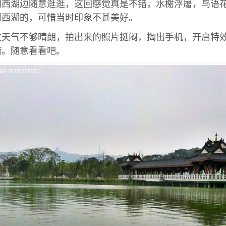
到西湖边随意逛逛，这回感觉真是不错，水榭浮屠，鸟语
州西湖的，可惜当时印象不甚美好。
过天气不够晴朗，拍出来的照片挺闷，掏出手机，开启特
错。随意看看吧。