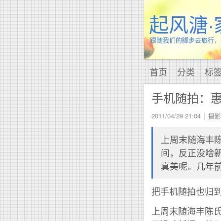
起风溏·
跟随我们的脚步去旅行，
首页
分类
标
手机随拍：
2011/04/29 21:04
摄影
上周末随海丰陈
间，反正没啥
真美呢。几年
把手机随拍也归到
上周末随海丰陈氏