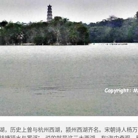
湖，历史上曾与杭州西湖，颍州西湖齐名。宋朝诗人杨万
钱塘颍水与罗浮”，说的就是这三大西湖。有“海内奇观，