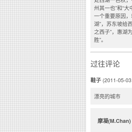
州其一也”和“
一个重要原因，
湖”，苏东坡给
之西子”，惠湖
胜”。
过往评论
(2011-05-03 
鞋子
漂亮的城市
摩凝(M.Chan)