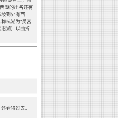
个西湖的出名还有
东坡到处有西
称杭湖为“吴宫
（惠湖）以曲折
西湖，还看得过去。