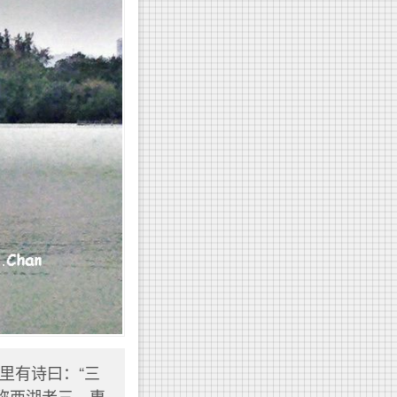
里有诗曰：“三
称西湖者三，惠