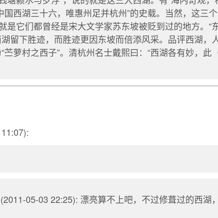
大中国西湖三十六，唯惠州足并杭州”的史载。当然，这三
就是它们都曾经是宋大文学家苏东坡被贬到过的地方。“
西湖留下胜迹，而胜迹更因东坡而倍添风采。品评西湖，人
为“苎萝村之西子”。清杭州名士戴熙曰：“西湖各有妙，此
11:07):
(2011-05-03 22:25): 漂亮算不上吧，不过修葺过的