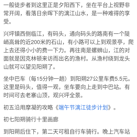
一般徒步者到这里正是夕阳西下，坐在平台上视野非
常开阔，看落日余晖下的漓江山水，是一种难得的享
受。
兴坪镇西侧临江，有码头，通向码头的路南有一个陡
峭高耸的近200米的石山，有小路可以上到观景亭，爬
上去还得小小的费一下力。再往南是螺蛳山，江的对
面就是因克林顿来访而出名的渔村。从渔村绕到龙头
山就可以望见阳朔了。
坐中巴车（每15分钟一趟）到阳朔27公里车费5.5元。
这里是码头，值得一观，坐车要向上走到中巴站。有
时间可去老寨山顶，观兴坪全景。
初五沿用摩凝的攻略《
端午节漓江徒步计划
》。
初七阳朔骑行十里画廊
到阳朔后住下，第二天可租自行车骑行。晚上汽车站