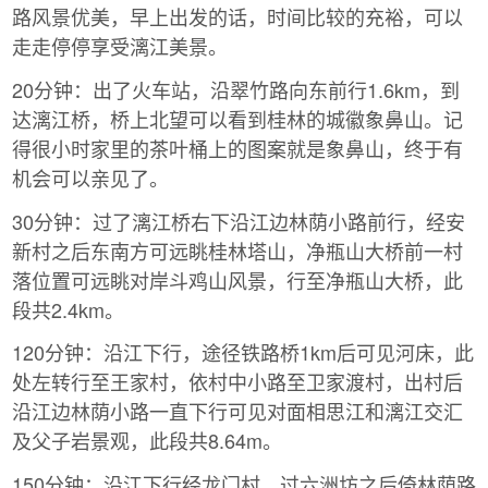
路风景优美，早上出发的话，时间比较的充裕，可以
走走停停享受漓江美景。
20分钟：出了火车站，沿翠竹路向东前行1.6km，到
达漓江桥，桥上北望可以看到桂林的城徽象鼻山。记
得很小时家里的茶叶桶上的图案就是象鼻山，终于有
机会可以亲见了。
30分钟：过了漓江桥右下沿江边林荫小路前行，经安
新村之后东南方可远眺桂林塔山，净瓶山大桥前一村
落位置可远眺对岸斗鸡山风景，行至净瓶山大桥，此
段共2.4km。
120分钟：沿江下行，途径铁路桥1km后可见河床，此
处左转行至王家村，依村中小路至卫家渡村，出村后
沿江边林荫小路一直下行可见对面相思江和漓江交汇
及父子岩景观，此段共8.64m。
150分钟：沿江下行经龙门村，过六洲坊之后倚林荫路