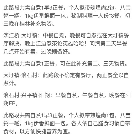
此路段共需自煮1早3正餐，个人拟带辣煌尚2包，八宝
粥一罐，1kg伊番鲜面一包，秘制料理一人份*3餐，初
三晚在桂林补充物资。
漓江桥-大圩镇：中餐自煮，晚餐可自煮或在大圩镇餐
厅解决，晚上江边煮茶论英雄哈哈！问清第二天早餐
几点开始有卖，过晚则备好。
此路段共需自煮1正餐，可在此补充第二、三天物资。
大圩镇-浪石村：此路段不确定有餐厅，两正餐全以自
煮计。
浪石村-兴平镇-阳朔：早餐自煮，午餐自煮，晚餐在阳
朔FB。
此路段共需自煮1早3正餐，个人拟带辣煌尚1包，八宝
粥一罐，1kg伊番鲜面一包。各人依自己膳食习惯自带
食材，以方便快捷营养为宜。