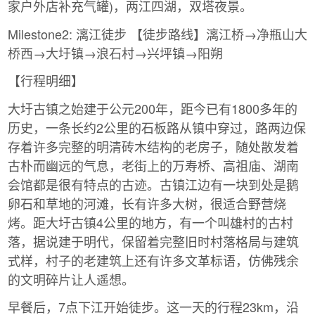
家户外店补充气罐)，两江四湖，双塔夜景。
Milestone2: 漓江徒步 【徒步路线】漓江桥→净瓶山大
桥西→大圩镇→浪石村→兴坪镇→阳朔
【行程明细】
大圩古镇之始建于公元200年，距今已有1800多年的
历史，一条长约2公里的石板路从镇中穿过，路两边保
存着许多完整的明清砖木结构的老房子，随处散发着
古朴而幽远的气息，老街上的万寿桥、高祖庙、湖南
会馆都是很有特点的古迹。古镇江边有一块到处是鹅
卵石和草地的河滩，长有许多大树，很适合野营烧
烤。距大圩古镇4公里的地方，有一个叫雄村的古村
落，据说建于明代，保留着完整旧时村落格局与建筑
式样，村子的老建筑上还有许多文革标语，仿佛残余
的文明碎片让人遥想。
早餐后，7点下江开始徒步。这一天的行程23km，沿