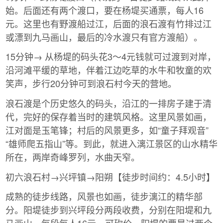
始。后面还有两个渡口，要在杨堤买通票，每人16
元。这里也有野渡船过江，后面的浪石渡有竹排过江
或漂到九马画山，最后的冷水渡只有官方渡船）。
15分钟→ 从杨堤的码头花3～4元钱就可过渡到对岸，
沿河滩平缓的草地，伴着江边吃草的水牛和牧童的欢
笑声，步行20分钟可到浪石村今天的营地。
浪石渡是个历史悠久的码头，沿江的一排房子建于清
代，完好的保存着当时的建筑风格。这里风景如画，
江对面是玉笔锋；村后的风景更多，如“童子拜观音”
“雄师爬五指山”等。到此，就进入漓江景区的山水精华
所在，两岸奇峰罗列，水曲天窄。
初六浪石村→兴坪镇→阳朔【徒步时间约：4.5小时】
成熟的徒步线路，风景也如画，徒步漓江的精华部
分。阳堤徒步到兴坪段分两段收费，分别在阳堤和九