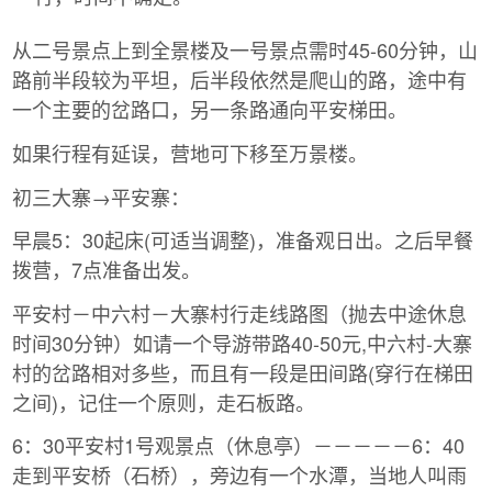
从二号景点上到全景楼及一号景点需时45-60分钟，山
路前半段较为平坦，后半段依然是爬山的路，途中有
一个主要的岔路口，另一条路通向平安梯田。
如果行程有延误，营地可下移至万景楼。
初三大寨→平安寨：
早晨5：30起床(可适当调整)，准备观日出。之后早餐
拨营，7点准备出发。
平安村－中六村－大寨村行走线路图（抛去中途休息
时间30分钟）如请一个导游带路40-50元,中六村-大寨
村的岔路相对多些，而且有一段是田间路(穿行在梯田
之间)，记住一个原则，走石板路。
6：30平安村1号观景点（休息亭）－－－－－6：40
走到平安桥（石桥），旁边有一个水潭，当地人叫雨