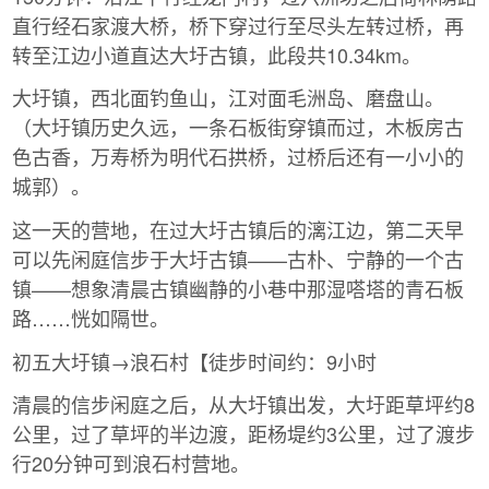
直行经石家渡大桥，桥下穿过行至尽头左转过桥，再
转至江边小道直达大圩古镇，此段共10.34km。
大圩镇，西北面钓鱼山，江对面毛洲岛、磨盘山。
（大圩镇历史久远，一条石板街穿镇而过，木板房古
色古香，万寿桥为明代石拱桥，过桥后还有一小小的
城郭）。
这一天的营地，在过大圩古镇后的漓江边，第二天早
可以先闲庭信步于大圩古镇——古朴、宁静的一个古
镇——想象清晨古镇幽静的小巷中那湿嗒塔的青石板
路……恍如隔世。
初五大圩镇→浪石村【徒步时间约：9小时
清晨的信步闲庭之后，从大圩镇出发，大圩距草坪约8
公里，过了草坪的半边渡，距杨堤约3公里，过了渡步
行20分钟可到浪石村营地。