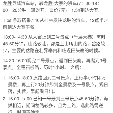
龙胜县城汽车站，转龙胜-大寨的班车(7：00-18：
00，20分钟一班对开，票价7元)，1.5h到达大寨。
Tips:争取搭乘7:40从桂林发往龙胜的汽车，12点半之
前到达大寨午餐。
13:00-14:30 从大寨上到二号景点（千层天梯）需时
45-60分钟，山路较陡，都是上山爬山的路，岔路较
少，主要的岔路在壮界寨内和临近田头寨的时候。
14:30-16:00观完二号景点，返到田头寨。再爬到3号
景点，全程石板路，历时1小时。 之后：
16:00-18:00 原路回到二号景点，上行半小时即万
景楼，再上行20分钟即到全景楼及一号景点，观日
落，扎营，早起看日出。
16:00-1x:00 已知一号景到三号景点45-60分钟，海
拨相近，期间岔路较多，且为土路，选此路需逆
行，时间不确定。