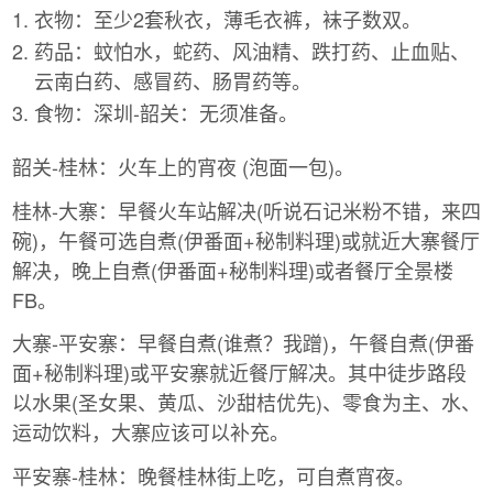
衣物：至少2套秋衣，薄毛衣裤，袜子数双。
药品：蚊怕水，蛇药、风油精、跌打药、止血贴、
云南白药、感冒药、肠胃药等。
食物：深圳-韶关：无须准备。
韶关-桂林：火车上的宵夜 (泡面一包)。
桂林-大寨：早餐火车站解决(听说石记米粉不错，来四
碗)，午餐可选自煮(伊番面+秘制料理)或就近大寨餐厅
解决，晚上自煮(伊番面+秘制料理)或者餐厅全景楼
FB。
大寨-平安寨：早餐自煮(谁煮？我蹭)，午餐自煮(伊番
面+秘制料理)或平安寨就近餐厅解决。其中徒步路段
以水果(圣女果、黄瓜、沙甜桔优先)、零食为主、水、
运动饮料，大寨应该可以补充。
平安寨-桂林：晚餐桂林街上吃，可自煮宵夜。