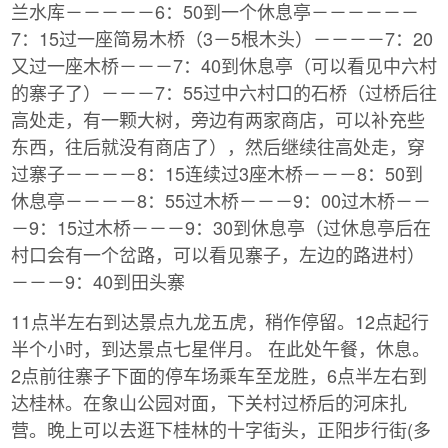
兰水库－－－－－6：50到一个休息亭－－－－－－
7：15过一座简易木桥（3－5根木头）－－－－7：20
又过一座木桥－－－7：40到休息亭（可以看见中六村
的寨子了）－－－7：55过中六村口的石桥（过桥后往
高处走，有一颗大树，旁边有两家商店，可以补充些
东西，往后就没有商店了），然后继续往高处走，穿
过寨子－－－－8：15连续过3座木桥－－－8：50到
休息亭－－－－8：55过木桥－－－9：00过木桥－－
－9：15过木桥－－－9：30到休息亭（过休息亭后在
村口会有一个岔路，可以看见寨子，左边的路进村）
－－－9：40到田头寨
11点半左右到达景点九龙五虎，稍作停留。12点起行
半个小时，到达景点七星伴月。 在此处午餐，休息。
2点前往寨子下面的停车场乘车至龙胜，6点半左右到
达桂林。在象山公园对面，下关村过桥后的河床扎
营。晚上可以去逛下桂林的十字街头，正阳步行街(多