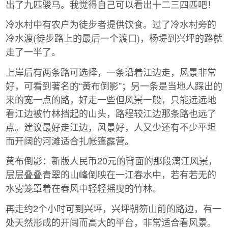
出了九匹骏马。我觉得自己可以看出十二三四匹吧！
冷水村中有农户为徒步者提供饮食。过了冷水村旁的
冷水渡(徒步路上的最后一个渡口)，杨堤到兴坪的路就
走了一半了。
上岸后有两条路可选择，一条沿着江边走，风景非常
好，可看到著名的“黄布倒影”；另一条是当地人踩出的
来的宽一点的路，好走一些但风景一般，只能远远地
看江边被竹林挡起的山头，路程较江边那条路也远了
点。建议最好走江边，风景好，人又少还有不少平坦
而开阔的河滩适合扎帐篷露营。
黄布倒影：新版人民币20元的背面的那段漓江风景，
层层叠叠青翠的山峰倒映在一江春水中，若有若无的
水雾笼罩着在春风中轻轻摇曳的竹林。
再走约2个小时可到兴坪，兴坪朝笏山前的路边，有一
处天然形成的开阔而高大的平台，非常适合看风景。