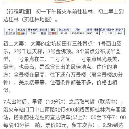
【行程明细】 初一下午搭火车前往桂林，初二早上到
达桂林（买桂林地图）。
初二大寨： 大寨的金坑梯田有三处景点：1号西山韶
乐，2号千层天梯，3号金佛顶。3个景点分布成半圆
型，一号景点在二、三号之间。一号景点风光最美，
最全，也最高，是观赏日出的最佳地点。住宿的地
方：全景楼在最高，往下还有万景楼（离全景楼20分
钟）、美景楼等等，住宿条件都差不多，价格也相
似。
7点出站后，早餐（10分钟）之后取气罐（联系中），
沿火车站门口中山南路北行800米路西即桂林汽车客运
站，搭乘前往龙胜的直达快车(早上7：00至下午7：00
每隔40分钟一趟，票价20元，留车次表）。2.5h到达