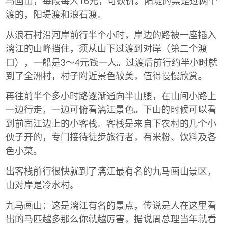
马画山，每段每人16元，可砍价。阳堤的票是过两个
渡的，阳堤渡和浪石渡。
从浪石村沿河岸前行半个小时，岸边的路被一座插入
漓江的山峰挡住，须从山下过渡到对岸（第二个渡
口），一船是3～4元钱一人。过渡后前行约半小时就
到了全洲村，村子附近景色较美，值得慢慢欣赏。
再往前半个多小时路逐渐通向半山腰，在山间小路上
一边行走，一边可俯看漓江景色。下山的时候可以看
到前面江边上的小客栈。客栈是来自下农村的几个小
伙子开的，专门接待徒步旅行者，有米粉、饮料及各
色小菜。
出客栈前行很快就到了漓江最有名的九马画山景区，
山对岸是冷水村。
九马画山：这是漓江有名的景点，传说是人在这里看
出的马匹越多那么你就越厉害，据说周总理当年就看