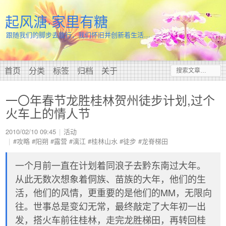
起风溏·家里有糖
跟随我们的脚步去旅行，我们怀旧并创新着生活…
首页
分类
标签
归档
关于
一〇年春节龙胜桂林贺州徒步计划,过个
火车上的情人节
2010/02/10 09:45
活动
#攻略
#阳朔
#露营
#漓江
#桂林山水
#徒步
#龙脊梯田
一个月前一直在计划着同浪子去黔东南过大年。
从此无数次想象着侗族、苗族的大年，他们的生
活，他们的风情，更重要的是他们的MM，无限向
往。世事总是变幻无常，最终敲定了大年初一出
发，搭火车前往桂林，走完龙胜梯田，再转回桂