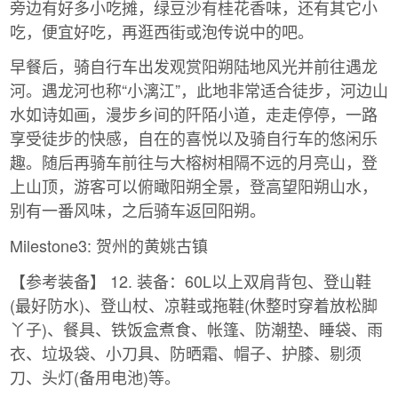
旁边有好多小吃摊，绿豆沙有桂花香味，还有其它小
吃，便宜好吃，再逛西街或泡传说中的吧。
早餐后，骑自行车出发观赏阳朔陆地风光并前往遇龙
河。遇龙河也称“小漓江”，此地非常适合徒步，河边山
水如诗如画，漫步乡间的阡陌小道，走走停停，一路
享受徒步的快感，自在的喜悦以及骑自行车的悠闲乐
趣。随后再骑车前往与大榕树相隔不远的月亮山，登
上山顶，游客可以俯瞰阳朔全景，登高望阳朔山水，
别有一番风味，之后骑车返回阳朔。
Milestone3: 贺州的黄姚古镇
【参考装备】 12. 装备：60L以上双肩背包、登山鞋
(最好防水)、登山杖、凉鞋或拖鞋(休整时穿着放松脚
丫子)、餐具、铁饭盒煮食、帐篷、防潮垫、睡袋、雨
衣、垃圾袋、小刀具、防晒霜、帽子、护膝、剔须
刀、头灯(备用电池)等。