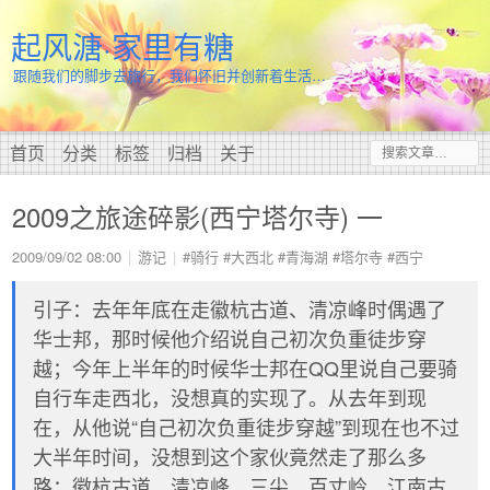
起风溏·家里有糖
跟随我们的脚步去旅行，我们怀旧并创新着生活…
首页
分类
标签
归档
关于
2009之旅途碎影(西宁塔尔寺) 一
2009/09/02 08:00
游记
#骑行
#大西北
#青海湖
#塔尔寺
#西宁
引子：去年年底在走徽杭古道、清凉峰时偶遇了
华士邦，那时候他介绍说自己初次负重徒步穿
越；今年上半年的时候华士邦在QQ里说自己要骑
自行车走西北，没想真的实现了。从去年到现
在，从他说“自己初次负重徒步穿越”到现在也不过
大半年时间，没想到这个家伙竟然走了那么多
路：徽杭古道、清凉峰、三尖、百丈岭、江南古