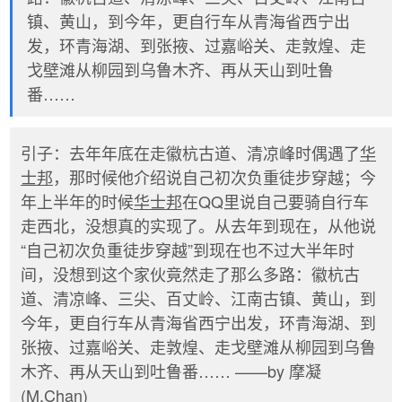
镇、黄山，到今年，更自行车从青海省西宁出
发，环青海湖、到张掖、过嘉峪关、走敦煌、走
戈壁滩从柳园到乌鲁木齐、再从天山到吐鲁
番……
引子：去年年底在走徽杭古道、清凉峰时偶遇了
华
士邦
，那时候他介绍说自己初次负重徒步穿越；今
年上半年的时候
华士邦
在QQ里说自己要骑自行车
走西北，没想真的实现了。从去年到现在，从他说
“自己初次负重徒步穿越”到现在也不过大半年时
间，没想到这个家伙竟然走了那么多路：徽杭古
道、清凉峰、三尖、百丈岭、江南古镇、黄山，到
今年，更自行车从青海省西宁出发，环青海湖、到
张掖、过嘉峪关、走敦煌、走戈壁滩从柳园到乌鲁
木齐、再从天山到吐鲁番…… ——by 摩凝
(M.Chan)