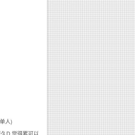
单人)
就玩久D,觉得累可以