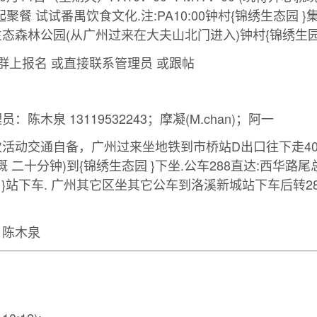
聚餐 试试番禺饮食文化.注:PA10:00钟村{锦绣生态园 
态森林公园(从广州过来在大夫山北门进入)钟村{锦绣生园 
群上报名 或直接联系管理员 或跟帖
陈木泉 13119532243；摩凝(M.chan)；阿一
活动交通自备，广州过来坐地铁到市桥站D出口往下走4
概 二十分钟)到{锦绣生态园 }下坐.公车288直达:西华路
 }站下车. 广州其它区坐其它公车到洛溪新城站下车后转2
：陈木泉