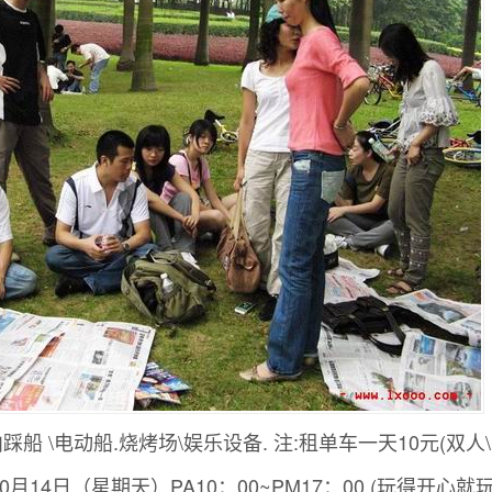
船 \电动船.烧烤场\娱乐设备. 注:租单车一天10元(双人\
0月14日（星期天）PA10：00~PM17：00 (玩得开心