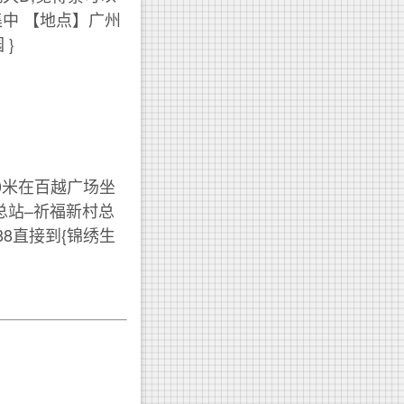
}集中 【地点】广州
}
0米在百越广场坐
尾总站–祈福新村总
88直接到{锦绣生