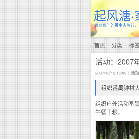
起风溏·
跟随我们的脚步去旅行，
首页
分类
标
活动：2007
2007/10/12 15:09
活动
组织番禺钟村
组织户外活动番禺
午餐干粮。