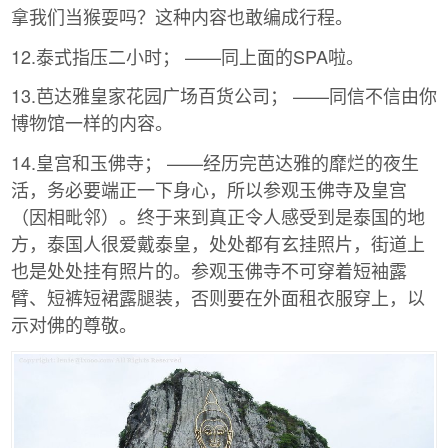
拿我们当猴耍吗？这种内容也敢编成行程。
12.泰式指压二小时； ——同上面的SPA啦。
13.芭达雅皇家花园广场百货公司； ——同信不信由你
博物馆一样的内容。
14.皇宫和玉佛寺； ——经历完芭达雅的靡烂的夜生
活，务必要端正一下身心，所以参观玉佛寺及皇宫
（因相毗邻）。终于来到真正令人感受到是泰国的地
方，泰国人很爱戴泰皇，处处都有玄挂照片，街道上
也是处处挂有照片的。参观玉佛寺不可穿着短袖露
臂、短裤短裙露腿装，否则要在外面租衣服穿上，以
示对佛的尊敬。