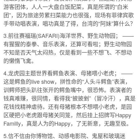
游客团体，人人一大盘白饭配菜，真是所谓的“白米
团”，因为旅途劳累扫菜能力也很强，现场有菲律宾歌
手带动唱表演，唱功真是了得，台湾的“阿妹”算什么？
3.前往赛福瑞(SAFARI)海洋世界、野生动物园； ——
有猩猩的泰拳、音乐表演，还算可看啦；野生动物园
不知是否天气太闷热，仅是看到一些不想飞、不想动
的懒惰飞禽。
4.龙虎园主题世界看鳄鱼表演、母猪喂小老虎； ——
这是鳄鱼的live show，拼性命的“人头斗鳄鱼”表演，
训鳄师把头趴往张开的鳄鱼嘴中，很恐怖。表演者的
钱真难赚，很同情，看得我“披披剉”（冒冷汗），真是
花钱找精神虐待。还有母猪根本不想喂小老虎，是园
区硬把小老虎跟母猪关同笼，然后挂上招牌写Happy
Familly，真是人为的Happy，了无新意，无趣至极。
5.信不信由你博物馆、动感电影院、鬼屋和玻璃迷