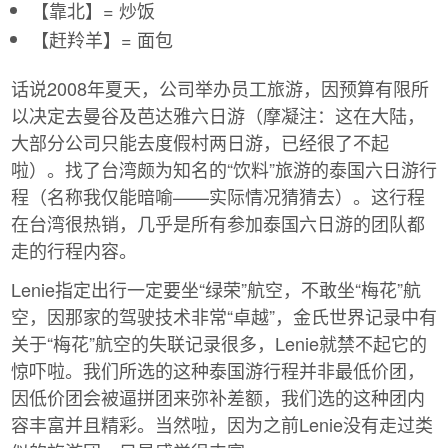
【靠北】= 炒饭
【赶羚羊】= 面包
话说2008年夏天，公司举办员工旅游，因预算有限所
以决定去曼谷及芭达雅六日游（摩凝注：这在大陆，
大部分公司只能去度假村两日游，已经很了不起
啦）。找了台湾颇为知名的“饮料”旅游的泰国六日游行
程（名称我仅能暗喻——实际情况猜猜去）。这行程
在台湾很热销，几乎是所有参加泰国六日游的团队都
走的行程内容。
Lenie指定出行一定要坐“绿荣”航空，不敢坐“梅花”航
空，因那家的驾驶技术非常“卓越”，金氏世界记录中有
关于“梅花”航空的失联记录很多，Lenie就禁不起它的
惊吓啦。我们所选的这种泰国游行程并非最低价团，
因低价团会被逼拼团来弥补差额，我们选的这种团内
容丰富并且精彩。当然啦，因为之前Lenie没有走过类