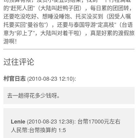
的“赶死人团”（大陆叫赶鸭子团），每日累的团团转，
还要吃没吃好、想睡没睡饱、托买没买到（因受人嘱
托要买回”曼谷包”），还要与泰国导游“定高枝”（台语
意为“卯上了”，大陆叫对着干啦），真是好累的渡假旅
游啊！
过往评论
(2010-08-23 12:10):
村官日志
去一趟得花多少钱呀。
(2010-08-23 12:38): 台幣17000元左右
Lenie
人民幣:台幣換算約 1:5