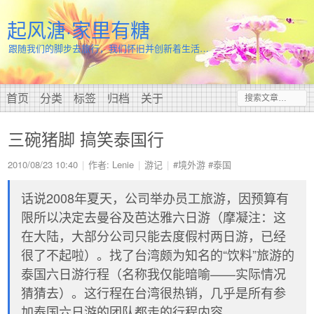
起风溏·家里有糖
跟随我们的脚步去旅行，我们怀旧并创新着生活…
首页
分类
标签
归档
关于
三碗猪脚 搞笑泰国行
2010/08/23 10:40
作者: Lenie
游记
#境外游
#泰国
话说2008年夏天，公司举办员工旅游，因预算有
限所以决定去曼谷及芭达雅六日游（摩凝注：这
在大陆，大部分公司只能去度假村两日游，已经
很了不起啦）。找了台湾颇为知名的“饮料”旅游的
泰国六日游行程（名称我仅能暗喻——实际情况
猜猜去）。这行程在台湾很热销，几乎是所有参
加泰国六日游的团队都走的行程内容。