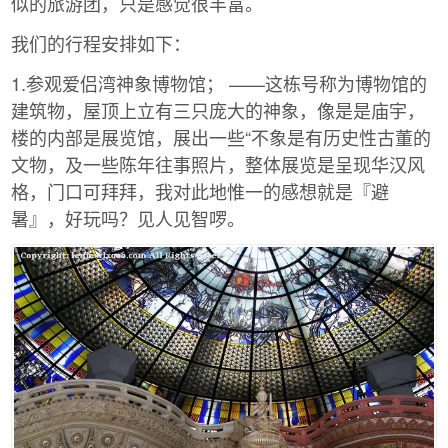
似的旅游团，只是感觉很丰富。
我们的行程安排如下：
1.参观爱侣湾神象博物馆； ——这栋号称为博物馆的
建筑物，屋顶上立有三只庞大的神象，像是是庙宇，
楼的内部是展览馆，展出一些“不象是有历史性古董的
文物，及一些陈年往事照片，整体展览是呈现华汉风
格，门口可拜拜，我对此地惟一的感想就是『避
暑』，好玩吗？见人见智啰。