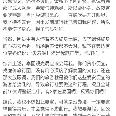
形象形文，还猜不透的，请私下上网进修。据说看完
那些成人秀后，会精气神耗尽，所以要补身，故夜宵
要吃燕窝。当地导游很黑心，一直鼓吹要开开眼界，
我坚持不去看，因出发前旅行社已告知我内容，所以
不能伤了身心，损了气质对吧。
当然，团员中有人怀着不去终身遗憾，去了遗憾终身
的心态去看秀。出场后表情都不太对，私下在旁边有
位康妈妈说：“夭寿喔！还是我尫正常，卡好啦。”
综合上述，泰国观光局应该会骂我。你们贪小便宜，
找廉价旅行团，没有用心深度了解泰国的文化，还在
那大放厥词，我们的旅游就是被你们这些爱贪便宜的
游客给搞乱的，导致旅行社要做这种行程，况且全球
前10大评鉴饭店中，有3家在泰国呢，反观你们呢？
结论，我也不想如此耍宝，可就是没办法，一定要这
样自得其乐，才会觉得不虚此行。我想要渡假，因公
司预算有限，及贪小便宜的结果；找到一个行程满载