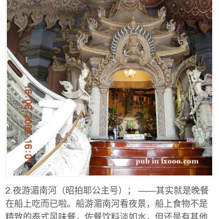
2.夜游湄南河（昭拍耶公主号）； ——其实就是晚餐
在船上吃而已啦。船游湄南河看夜景，船上食物不是
精致的泰式风味餐，佐餐饮料淡如水，但还是有其他