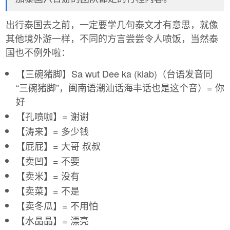
出行泰国去之前，一定要学几句泰文才有意思，就像
其他境外游一样，不同的方言尝尝令人喷饭，当然泰
国也不例外啦：
【三碗猪脚】Sa wut Dee ka (klab)（台语发音同
“三碗猪脚”，闽南语潮汕话海丰话也是这个音）= 你
好
【孔喷咖】= 谢谢
【涛来】= 多少钱
【屁屁】= 大哥 叔叔
【卖凹】= 不要
【卖米】= 没有
【卖菜】= 不是
【卖冬瓜】= 不用怕
【水晶晶】= 漂亮