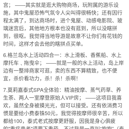
宫； ——其实就是逛大购物商场，玩附属的游乐设
施，其中鬼屋恐怖气氛令人尖叫得很畅快；还有因行
程太满了，到达商场时，进个鬼屋、动感电影院、玻
璃迷宫后，其他地方根本也没有逛到，所以没瞎拼
到，很呕。我觉得当地导游是故意不让你们有花钱的
时间，这样才会去他的瞎拼点买单。
6.格兰岛水上活动四合一：水上滑板、香蕉船、水上
摩托车﹑拖曳伞； ——就是一般的水上活动，岛上岸
边有一整排商家可逛，卖的东西不算精致，也不便
宜，杀价看功力，杀！杀！杀啊！
7.莫莉嘉泰式SPA全体验：精油按摩、蒸气药草、养
生茶、两人一室摩登原始人VIP房； ——这项目我喜
欢，虽然全身被摸光光，但可以接受。还有依消费习
惯是要给小费泰铢50元，我觉得按摩师很辛苦，所以
都给100，泰式老式按摩更舒服，因我是身心俱疲
的"重症患者"须要下重药。不过我是一直叫“抱抱”（泰