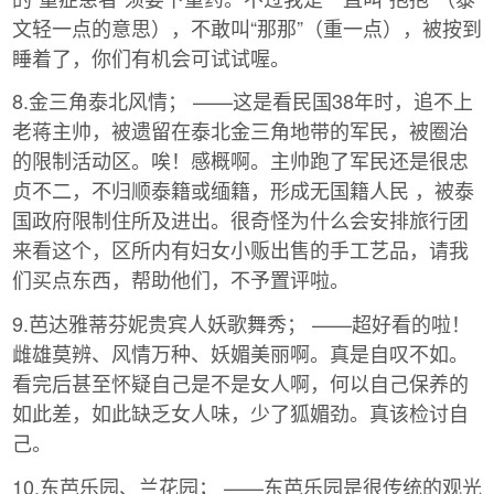
文轻一点的意思），不敢叫“那那”（重一点），被按到
睡着了，你们有机会可试试喔。
8.金三角泰北风情； ——这是看民国38年时，追不上
老蒋主帅，被遗留在泰北金三角地带的军民，被圈治
的限制活动区。唉！感概啊。主帅跑了军民还是很忠
贞不二，不归顺泰籍或缅籍，形成无国籍人民 ，被泰
国政府限制住所及进出。很奇怪为什么会安排旅行团
来看这个，区所内有妇女小贩出售的手工艺品，请我
们买点东西，帮助他们，不予置评啦。
9.芭达雅蒂芬妮贵宾人妖歌舞秀； ——超好看的啦！
雌雄莫辨、风情万种、妖媚美丽啊。真是自叹不如。
看完后甚至怀疑自己是不是女人啊，何以自己保养的
如此差，如此缺乏女人味，少了狐媚劲。真该检讨自
己。
10.东芭乐园、兰花园； ——东芭乐园是很传统的观光