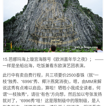
15.芭娜玛海上璇宫海豚号《欧洲嘉年华之夜》； ——
一样是坐船出海，吃饭兼看东欧演艺团表演。
此行中有卖自费行程，共三项要价2500泰铢（就“一
枝”独秀、“6996”秀、椰汁燕窝消夜)，嗯，由MM来解
说这秀有点难以启齿，算啦！牺牲小我成全读者，何
谓“一枝独秀"，请往“有色”方向想，然后加以夸张发扬
就对了，“6996秀”哇！这是限制级中的限制级，是人