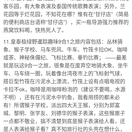
客乐园，有大象表演及泰国传统歌舞表演；另外，兰
花园等于烂花园，不知花在哪？惟有在“甘仔店”（简易
的便利商店台语称“甘仔店”），买一瓶导游强力推荐的
燕窝饮料喝，快热死人了。
11.皇泰极绿野暹踪趣味9合1之旅内容包括：丛林骑
象、猴子学校、马车兜风、牛车、竹筏卡拉OK、咖啡
或茶、神秘侏儸纪、飞标比赛、垂钓比赛； ——最差
就是玩这9合一之旅，很象是在废弃空地骑大象、坐牛
车、马车绕一圈，玩着像台湾夜市上的飞标射气球，
搭巨型竹筏在污泥水上漂流，竹筏上设有点唱电视的
卡拉不ok，咖啡是用咖啡粉泡的（建议不要喝，水源
不明），还有在污泥水中钓鱼，我看用捞的都未必
有！所谓猴子学校，派出四大天王猴，分别为郭富
城、黎明、张学友、刘德华的猴子表演，这些猴崽子
一点都不敬业，搞不清楚到底是猴子表演给人看，还
是人表演给猴子看？真不知旅行社的头壳在想什么，