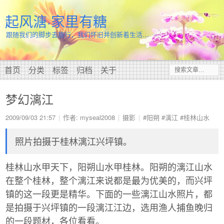
起风溏·家里有糖
跟随我们的脚步去旅行，我们怀旧并创新着生活…
首页
分类
标签
归档
关于
梦幻漓江
2009/09/03 21:57
作者: myseal2008
摄影
#阳朔
#漓江
#桂林山水
照片拍摄于桂林漓江兴坪镇。
桂林山水甲天下，阳朔山水甲桂林。阳朔的漓江山水
在整个桂林，整个漓江来说都是最为优美的，而兴坪
镇的这一段更是精华。下面的一些漓江山水照片，都
是拍摄于兴坪镇的一段漓江江边，选用渔人捕鱼晚归
的一段题材，各位看看。