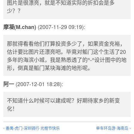
图片是很漂亮，就是不知道实际的折扣会是多
少？？
(2007-11-29 09:19):
摩凝(M.chan)
那就得看看他们打算投资多少了，如果资金充裕，
估计要比图片还漂亮吧。毕竟对鲘门这个生活了20
多年的海滨小城，我是熟悉透了的^-^设计图中的地
形，倒真是鲘门某块海滩的地形呢。
(2007-12-01 18:28):
阿一
不知道什么时候可以建成呢？好期待家乡的新变
化！
‹ 番禺-虎门-深圳骑行·光棍节快乐
单车环岛游·海南岛 ›