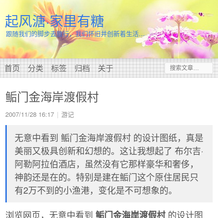
起风溏·家里有糖
跟随我们的脚步去旅行，我们怀旧并创新着生活…
首页
分类
标签
归档
关于
鲘门金海岸渡假村
2007/11/28 16:17
游记
无意中看到 鲘门金海岸渡假村 的设计图纸，真是
美丽又极具创新和幻想的。这让我想起了 布尔吉·
阿勒阿拉伯酒店，虽然没有它那样豪华和奢侈，
神韵还是在的。特别是建在鲘门这个原住居民只
有2万不到的小渔港，变化是不可想象的。
浏览网页，无意中看到
的设计图
鲘门金海岸渡假村