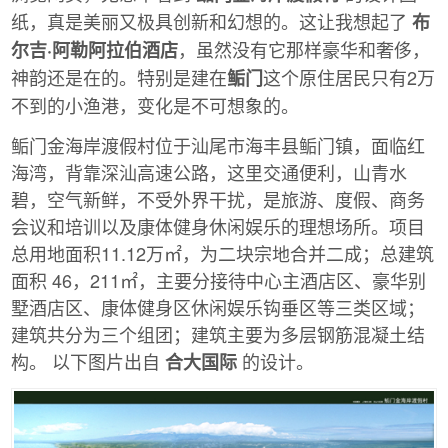
纸，真是美丽又极具创新和幻想的。这让我想起了
布
，虽然没有它那样豪华和奢侈，
尔吉·阿勒阿拉伯酒店
神韵还是在的。特别是建在
这个原住居民只有2万
鲘门
不到的小渔港，变化是不可想象的。
鲘门金海岸渡假村位于汕尾市海丰县鲘门镇，面临红
海湾，背靠深汕高速公路，这里交通便利，山青水
碧，空气新鲜，不受外界干扰，是旅游、度假、商务
会议和培训以及康体健身休闲娱乐的理想场所。项目
总用地面积11.12万㎡，为二块宗地合并二成；总建筑
面积 46，211㎡，主要分接待中心主酒店区、豪华别
墅酒店区、康体健身区休闲娱乐钩垂区等三类区域；
建筑共分为三个组团；建筑主要为多层钢筋混凝土结
构。 以下图片出自
的设计。
合大国际