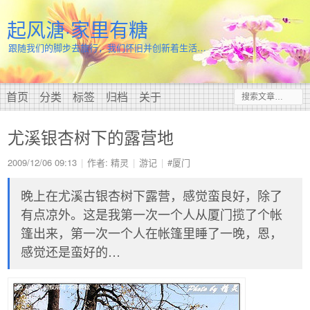
起风溏·家里有糖
跟随我们的脚步去旅行，我们怀旧并创新着生活…
首页
分类
标签
归档
关于
尤溪银杏树下的露营地
2009/12/06 09:13
作者: 精灵
游记
#厦门
晚上在尤溪古银杏树下露营，感觉蛮良好，除了
有点凉外。这是我第一次一个人从厦门揽了个帐
篷出来，第一次一个人在帐篷里睡了一晚，恩，
感觉还是蛮好的…