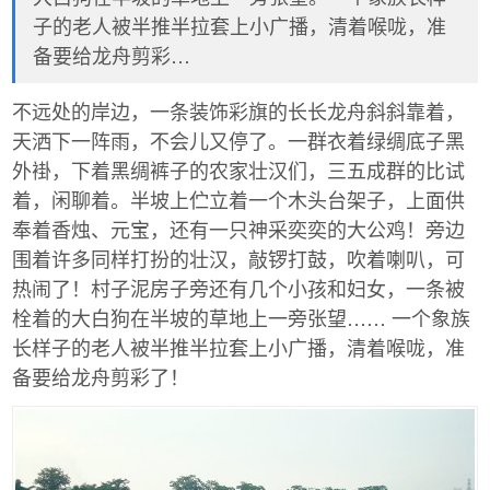
子的老人被半推半拉套上小广播，清着喉咙，准
备要给龙舟剪彩…
不远处的岸边，一条装饰彩旗的长长龙舟斜斜靠着，
天洒下一阵雨，不会儿又停了。一群衣着绿绸底子黑
外褂，下着黑绸裤子的农家壮汉们，三五成群的比试
着，闲聊着。半坡上伫立着一个木头台架子，上面供
奉着香烛、元宝，还有一只神采奕奕的大公鸡！旁边
围着许多同样打扮的壮汉，敲锣打鼓，吹着喇叭，可
热闹了！村子泥房子旁还有几个小孩和妇女，一条被
栓着的大白狗在半坡的草地上一旁张望…… 一个象族
长样子的老人被半推半拉套上小广播，清着喉咙，准
备要给龙舟剪彩了！