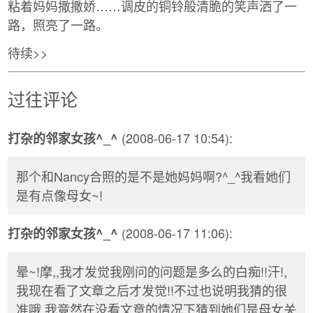
粘着妈妈撒撒娇……调皮的铜铃般清脆的笑声洒了一
路，照亮了一路。
待续>>
过往评论
(2008-06-17 10:54):
打杂的邻家女孩^_^
那个和Nancy合照的是不是她妈妈啊?^_^我看她们
是有点像母女~!
(2008-06-17 11:06):
打杂的邻家女孩^_^
晕~!摩,,我才发觉我刚问的问题是多么的白痴!!汗!,
我现在看了文章之后才发觉!!不过也说明我猜的很
准哦,我竟然在没看文章的情况下猜到她们是母女关