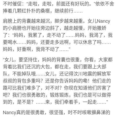
不时催促：“走啦，走啦，前面还有好玩的。”依依不舍
捧着几颗红扑扑的桑椹，继续前行……
肩膀上的背囊越来越沉，脚步越来越重。女儿Nancy
的小肩膀也开始往旁边斜了，越走越慢，开始撒娇
了：“妈妈，我累了，走不动了……妈妈，我渴了，我
要喝水……妈妈，还要走多远啊，可以休息了吗……
妈妈，好重啊，我背不动了……”
“女儿，要坚持住，妈妈的背囊也很重，你看，大家都
背着比我们还沉的大包，都在走，我们要跟上大部
队，不能掉队哦……女儿，还记得汶川地震的解放军
叔叔的背包多重吗？还是你告诉妈妈的嘞！他们走的
路可比我们难多了，对不对？你现在知道他们厉害了
吧？我们也很勇敢的，锻炼锻炼，我们也是可以做得
到的，是不是？……来，我们牵着手，一起走……”
Nancy真的是很勇敢，很坚强，时不时咳嗽擤鼻涕的