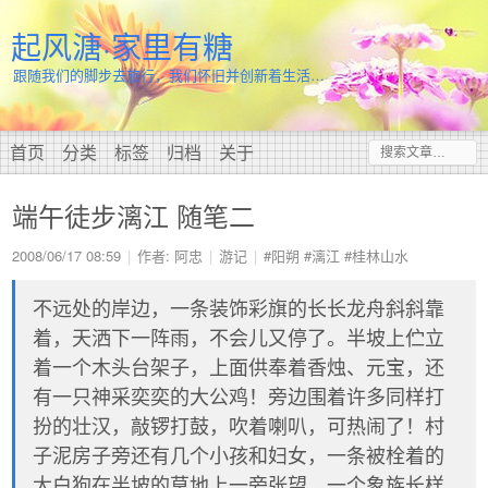
起风溏·家里有糖
跟随我们的脚步去旅行，我们怀旧并创新着生活…
首页
分类
标签
归档
关于
端午徒步漓江 随笔二
2008/06/17 08:59
作者: 阿忠
游记
#阳朔
#漓江
#桂林山水
不远处的岸边，一条装饰彩旗的长长龙舟斜斜靠
着，天洒下一阵雨，不会儿又停了。半坡上伫立
着一个木头台架子，上面供奉着香烛、元宝，还
有一只神采奕奕的大公鸡！旁边围着许多同样打
扮的壮汉，敲锣打鼓，吹着喇叭，可热闹了！村
子泥房子旁还有几个小孩和妇女，一条被栓着的
大白狗在半坡的草地上一旁张望。一个象族长样