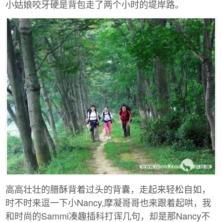
小姑娘咬牙硬是背包走了两个小时的堤岸路。
高高壮壮的腊酥背着过头的背囊，走起来轻松自如，
时不时来逗一下小Nancy,摩凝哥哥也来跟着起哄，我
和时尚的Sammi凑趣插科打诨几句，却是那Nancy不