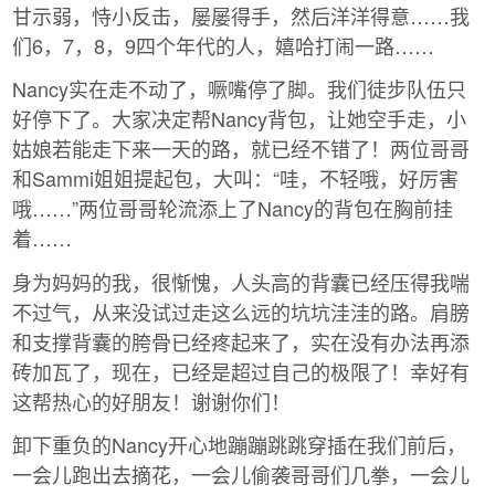
甘示弱，恃小反击，屡屡得手，然后洋洋得意……我
们6，7，8，9四个年代的人，嬉哈打闹一路……
Nancy实在走不动了，噘嘴停了脚。我们徒步队伍只
好停下了。大家决定帮Nancy背包，让她空手走，小
姑娘若能走下来一天的路，就已经不错了！两位哥哥
和Sammi姐姐提起包，大叫：“哇，不轻哦，好厉害
哦……”两位哥哥轮流添上了Nancy的背包在胸前挂
着……
身为妈妈的我，很惭愧，人头高的背囊已经压得我喘
不过气，从来没试过走这么远的坑坑洼洼的路。肩膀
和支撑背囊的胯骨已经疼起来了，实在没有办法再添
砖加瓦了，现在，已经是超过自己的极限了！幸好有
这帮热心的好朋友！谢谢你们！
卸下重负的Nancy开心地蹦蹦跳跳穿插在我们前后，
一会儿跑出去摘花，一会儿偷袭哥哥们几拳，一会儿