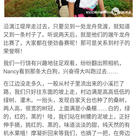
沿漓江堤岸走过去，只要见到一处龙舟竞渡，就知道
又到一条村子了。听说两天后，就是他们的端午龙舟
比赛了，大家都在使劲备赛呢！那可是关系到村子的
荣誉啊！
我们一行饶有兴趣地驻足观看，纷纷翻出照相机，
Nancy看到那条大白狗，兴奋得大叫跑过去……
在江边没走多久，一股从村子里流出来的小溪拦了
路，我们只好往东面的坡上走，村边满是高高低低的
绿树、灌木。一抬头，发现自家天台也种了的桑树，
两人高，很宽的树冠，上面满是小桑椹……白的，绿
的，红的，黑的！哇，我们站在树腰的泥坡上，正好
伸手摘，挑红的、黑的，味道淡淡的甜，纯天然的有
机水果哦！摩凝折回来等我们，也摘了一把，在旁边