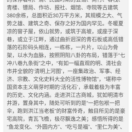
青楼、镖局、作坊、报社、烟馆、寺院等古建筑
380余栋，总面积近30万平方米，其规模之大、气
势之雄、建筑之奇、保存之好为国内罕见。冬暖夏
凉的窨子屋，依山就势，或筑于高坡，或座于深
巷，或立于江畔，通过曲折迥深的青石板或高低错
落的石阶码头相连，一栋栋，一片片，以山为骨
架，以水为血脉，按照阴阳八卦的布局，错落于“七
冲八巷九条街”之中，“有如一幅直观的明、清社会
市井全貌的‘清明上河图’，一座集政治、军事、经
济、宗教、文化史料大全的活性博物馆”，“堪称中
国资本主义萌芽时期的‘活化石’，承载着极为丰富
的历史、文化内涵。走进洪江古商城，犹如明清市
井游，置身其中，随处可听到的是“一把包袱一把
伞，跑到洪江当老板”的财富传奇，触目所见的是豪
宅高院，青瓦飞檐，极尽飘逸之美；感悟所得的是
“鱼龙变化、“外圆内方”、“吃亏是福”、“里仁为美”、