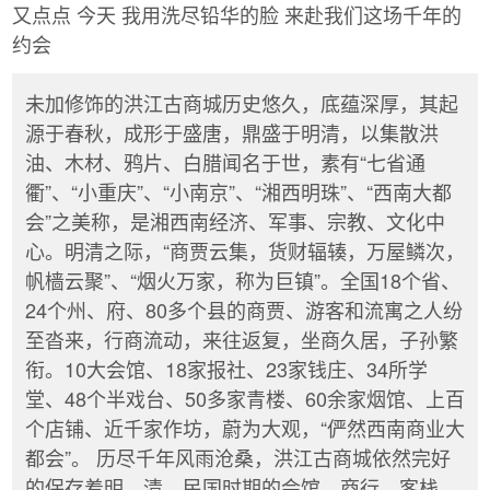
又点点 今天 我用洗尽铅华的脸 来赴我们这场千年的
约会
未加修饰的洪江古商城历史悠久，底蕴深厚，其起
源于春秋，成形于盛唐，鼎盛于明清，以集散洪
油、木材、鸦片、白腊闻名于世，素有“七省通
衢”、“小重庆”、“小南京”、“湘西明珠”、“西南大都
会”之美称，是湘西南经济、军事、宗教、文化中
心。明清之际，“商贾云集，货财辐辏，万屋鳞次，
帆樯云聚”、“烟火万家，称为巨镇”。全国18个省、
24个州、府、80多个县的商贾、游客和流寓之人纷
至沓来，行商流动，来往返复，坐商久居，子孙繁
衔。10大会馆、18家报社、23家钱庄、34所学
堂、48个半戏台、50多家青楼、60余家烟馆、上百
个店铺、近千家作坊，蔚为大观，“俨然西南商业大
都会”。 历尽千年风雨沧桑，洪江古商城依然完好
的保存着明、清、民国时期的会馆、商行、客栈、