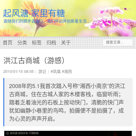
起风溏·家里有糖
跟随我们的脚步去旅行，我们怀旧并创新着生活…
首页
分类
标签
归档
关于
洪江古商城（游感）
2010/01/15 08:05
游记
#凤凰
#湘西
2008年的5.1我首次踏入号称“湘西小南京”的洪江
古商城，住在古城人家的木楼客栈，临窗听雨；
踏着乏着油光的石板上按动快门，清脆的快门声
犹如幽静小巷里的鸟鸣，拍摄便不是拍摄了，成
为心灵的声声开启。