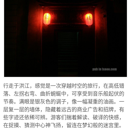
行走于洪江，感觉是一次穿越时空的旅行，在高低错
落、左拐右弯、曲折蜿蜒中，可享受到音乐般起伏的
节奏。满眼是银灰色的调子，像一幅凝重的油画。一
层复一层的墙体，隐藏着远古的商业广告和招牌，有
些字迹还依稀可辨。游客们揣着解读、破译的快感，
在捉摸、猜测中心神飞扬，留连在梦幻般的迷宫里。