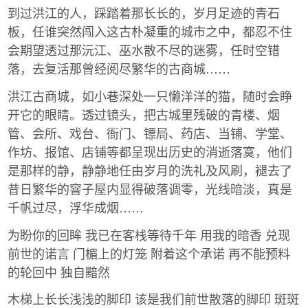
到过洪江的人，踩踏着那长长的，岁月足迹的青石
板，任谁突然闯入这古朴凝重的城市之中，都忍不住
会期望透过那沅江、巫水散不尽的迷雾，任时空错
落，去复活那曾经阅尽繁华的古商城……
洪江古商城，如小巷深处一只懒洋洋的猫，随时会睁
开它的眼睛。透过镜头，把古城里残破的青楼、烟
管、会所、戏台、衙门、镖局、药店、当铺、学堂、
作坊、报馆、店铺等都呈现出历史的消逝落寞，他们
是那样的静，静静地任由岁月的洗礼及风刷，褪去了
昔日繁华的窨子屋内显得破落调零，光线暗淡，真是
千帆过尽，浮华成烟……
为盼你的回眸 我已在客栈等待千年 用我的暗香 兑现
前世的诺言 门楣上的灯笼 附着这个承诺 再不能预料
的轮回中 独自黯然
木梯上长长浅浅的脚印 该是我们前世散落的脚印 斑斑