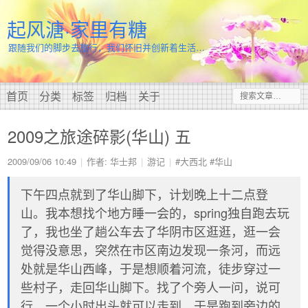
起风溏·家里有糖
跟随我们的脚步去旅行，我们怀旧并创新着生活…
首页
分类
标签
归档
关于
2009之旅途碎影(华山) 五
2009/09/06 10:49
作者: 华士邦
游记
#大西北
#华山
下午四点就到了华山脚下，计划晚上十二点登
山。我本想找个地方睡一会的，spring独自跑去玩
了，我也坐了趟公车去了华阴市区逛逛，逛一会
觉得没意思，突然在市区南边发现一条河，而远
处就是华山西峰，于是想顺着河流，徒步穿过一
些村子，走回华山脚下。找了个旁人一问，说可
行，一个小时出头就可以走到，于是跑到旁边的