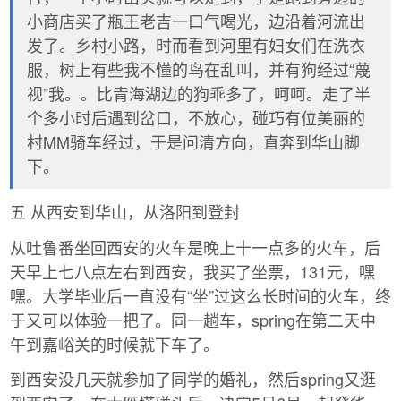
小商店买了瓶王老吉一口气喝光，边沿着河流出
发了。乡村小路，时而看到河里有妇女们在洗衣
服，树上有些我不懂的鸟在乱叫，并有狗经过“蔑
视”我。。比青海湖边的狗乖多了，呵呵。走了半
个多小时后遇到岔口，不放心，碰巧有位美丽的
村MM骑车经过，于是问清方向，直奔到华山脚
下。
五 从西安到华山，从洛阳到登封
从吐鲁番坐回西安的火车是晚上十一点多的火车，后
天早上七八点左右到西安，我买了坐票，131元，嘿
嘿。大学毕业后一直没有“坐”过这么长时间的火车，终
于又可以体验一把了。同一趟车，spring在第二天中
午到嘉峪关的时候就下车了。
到西安没几天就参加了同学的婚礼，然后spring又逛