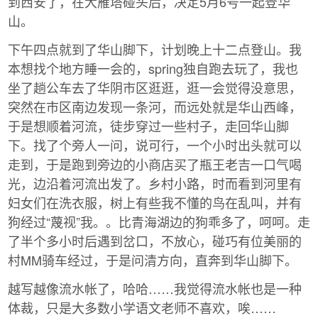
到西安了，在大雁塔碰头后，决定5月6号一起登华
山。
下午四点就到了华山脚下，计划晚上十二点登山。我
本想找个地方睡一会的，spring独自跑去玩了，我也
坐了趟公车去了华阴市区逛逛，逛一会觉得没意思，
突然在市区南边发现一条河，而远处就是华山西峰，
于是想顺着河流，徒步穿过一些村子，走回华山脚
下。找了个旁人一问，说可行，一个小时出头就可以
走到，于是跑到旁边的小商店买了瓶王老吉一口气喝
光，边沿着河流出发了。乡村小路，时而看到河里有
妇女们在洗衣服，树上有些我不懂的鸟在乱叫，并有
狗经过“蔑视”我。。比青海湖边的狗乖多了，呵呵。走
了半个多小时后遇到岔口，不放心，碰巧有位美丽的
村MM骑车经过，于是问清方向，直奔到华山脚下。
越写越像流水帐了，哈哈……我觉得流水帐也是一种
体裁，只是大多数小学语文老师不喜欢，唉……