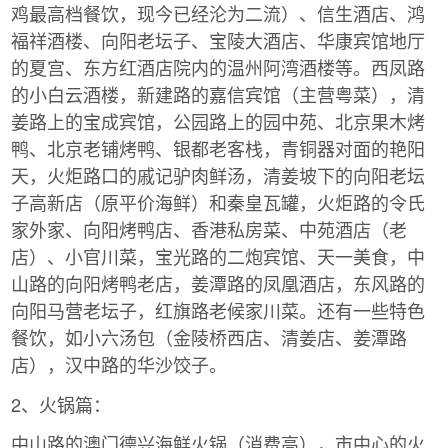
鸡最高档餐饮，现今已经沦为二流）、信生酒店、鸿
福祥酒楼、向阳老坛子、宝陵大酒店、华康宾馆地厅
的夏宫、东方红酒店院内的温州阿湾酒楼等。西凤路
的小白云酒楼，新建路的嘉信宾馆（主营粤菜），清
姜路上的宝成宾馆，公园路上的园中苑、北京果木烤
鸭、北京老铺烤鸭、银都老客栈，青铜器对面的艳阳
天，火炬路口的戚记驴肉鲜汤，清姜坡下的向阳老坛
子高新店（原平价海鲜）和秦皇瓦罐，火炬路的令氏
家外家、向阳烤鸭店、香港私房菜、中苑酒店（老
店）、小官川菜，宝光路的二炮宾馆、天一美食，中
山路的向阳烤鸭老店，姜潭路的凤凰酒店，东风路的
向阳马营老坛子，红旗路老候家川菜。还有一些特色
餐饮，如小六汤包（金陵桥西店、清姜店、姜潭路
店），汉中路的华沙饺子。
2、火锅篇：
中山路的澳门德兴海鲜火锅（消费高），市中心的火