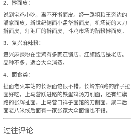
2、擀面皮：
说到宝鸡小吃，离不开擀面皮。经一路粗粮王旁边的
潘家面皮，新世纪侧面小孟华擀面皮，机场街的大刀
擀面皮，灯泡厂的擀面皮，斗鸡市场的醋粉擀面皮。
3、复兴麻辣粉：
复兴麻辣粉在宝鸡有多家连锁店，红旗路店是老店。
品种不多，适合大众消费。
4、面食类：
扯面老火车站的长源面馆很不错，长岭东6路的胖子拉
面好吃，上马营跃进路的铁蛋鸡汤刀削面，还有红旗
路的张辉扯面，上马营口祥子面馆的刀削面，聚丰后
面老八米线后面有一家张家大众面馆也不错。
过往评论