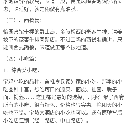
家泡馍价格较高，味道一般，倒是风鸣春泡馍价格实
惠，味道好，就是稍微有点油腻。
（三）、西餐篇：
怡园宾馆十楼的爵士岛、金陵桥西的豪客牛排，清姜
坡下的豪客牛排高新店。不过宝鸡的西餐准确讲，只
能叫西式简餐，味道做工都不很地道。
（四）小吃篇：
1、综合类小吃：
宝鸡小吃的品种，首推令氏家外家的小吃，那里的小
吃品种丰富，想吃可口的凉菜、面皮、扯面、臊子
面、锅盔…… 这里都是最好的选择，几乎汇聚了西府
所有的小吃，很有特色，价格也很实惠。艳阳天的小
吃也不错。宝陵大酒店的小吃也可以。还有照壁背后
小吃店连锁（经二路店、中山路店）。