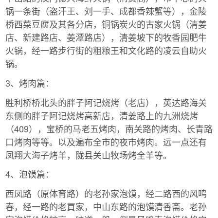
锅一条街（盗汗王、刘一手、成都香辣蟹等），金陵
桥西菜豆腐及其各分店，铜锅炭火的古家火锅（清姜
店、新建路店、姜潭路店），清姜坡下的牧香园肥牛
火锅，经一路步行街的粗粮王和文化路的凌云自助火
锅。
3、烤肉篇：
胜利桥桥北头的胖子阿记烧烤（老店），英达路海关
东侧的胖子阿记烧烤高新店，清姜路上的九洲烧烤
（409），宝桥的马老五烤肉，南关路的烤肉、长青路
口烤肉等等。以及遍布全市的夜市烤肉。远一点还有
凤翔大海子烤羊，陇县关山牧场烤全羊等。
4、泡馍篇：
西凤路（原体育路）的老孙家泡馍，经二路西的风鸣
春，经一路的老買家，中山东路的泡馍清香斋。老孙