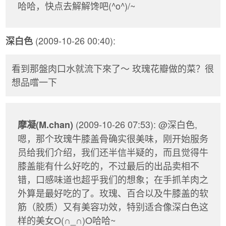
哈哈，快点去解解馋吧(^o^)/~
(2009-10-26 00:40):
深白色
看到那盤肉口水就流下來了～ 玫瑰花瓣做的菜？很
想品嚐一下
(2009-10-26 07:53): @深白色,
摩凝(M.chan)
嗯，那个玫瑰牛膝盖骨确实很美味，刚开始服务
员给我们介绍，我们还半信半疑的，而且觉得牛
膝盖能有什么好吃的，不过最后的出品卖相不
错，口感味道也超乎我们的想象；在手抓羊肉之
外算是最好吃的了。玫瑰、百合以及牛膝盖的软
筋（胶质）又有美容功效，特别适合像深白色这
样的美女O(∩_∩)O哈哈~