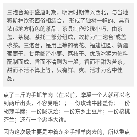
三泡台源于盛唐时期，明清时期传入西北，与当地
穆斯林饮茶西俗相结合， 形成了独树一帜的、具有
浓郁地方特色的茶品。茶具制作玲珑小巧，由茶
盖、茶碗、茶托三部分组成，故称为“三泡台”或盖
碗茶。三泡台，是用上等的菊花、福建桂圆、新疆
葡萄干、甘肃临泽小枣、荔枝干、优质冰糖为佐料
配制而成，香而不清则为一般，香而不甜为苦茶，
甜而不活不算上等，只有鲜、爽、活才为茗中佳
品。
点了三斤的手抓羊肉（在以前，摩凝一个人就可以吃
到两斤出头，不容易哦）；一份玫瑰牛膝盖骨；一份
胡辣羊蹄；一份陇汉烩；一份东乡土豆片；一份核桃
芥兰；还有一个忠华大饼。
因为这次最主要是冲着东乡手抓羊肉去的，所以重点