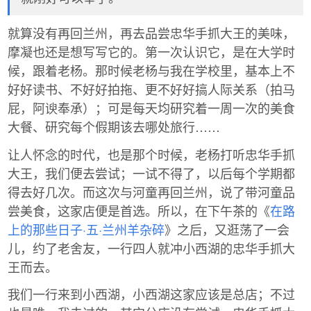
就算没有再回兰州，再去品尝忠华手抓大王的美味，
摩凝也还是想写写它的。第一次认识它，是在大学时
候，跟着老杨。那时候老杨与我在学校里，基本上不
好好读书、不好好拍拖、更不好好搞人际关系（拍马
屁，阿谀奉承）；可是每天均研究着一周一次的美食
大餐、研究每个假期该去哪处旅行……
让人怀念的时代，也是那个时候，老杨打听忠华手抓
大王，我们便去尝试；一试不得了，以后每个学期都
得去好几次。而这次与河童再回兰州，说了带河童品
尝美食，这家店便是首选。所以，在下午茶的《
在路
上的那些日子·五·兰州羊杂碎
》之后，又逛荡了一会
儿，约了老舍友，一行四人就冲小西湖的忠华手抓大
王而去。
我们一行来到小西湖，小西湖这家应该是总店；不过