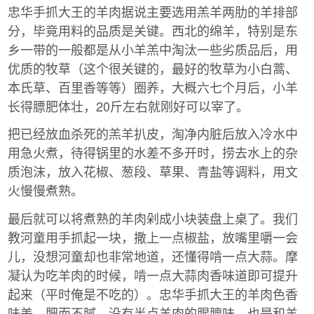
忠华手抓大王的羊肉据说主要选用羔羊两肋的羊排部
分，毕竟用料的品质是关键。西北的绵羊，特别是东
乡一带的一般都是从小羊羔中淘汰一些劣质品后，用
优质的牧草（这个很关键的，最好的牧草为小白蒿、
本氏草、百里香等等）圈养，大概六七个月后，小羊
长得膘肥体壮，20斤左右就刚好可以宰了。
把已经放血杀死的羔羊扒皮，淘净内脏后放入冷水中
用急火煮，待得锅里的水差不多开时，捞去水上的杂
质泡沫，放入花椒、葱段、草果、青盐等调料，用文
火慢慢煮熟。
最后就可以将煮熟的羊肉剁成小块装盘上桌了。我们
教河童用手抓起一块，撒上一点椒盐，放嘴里嚼一会
儿，没想河童却也非常地道，还懂得啃一点大蒜。摩
凝认为吃羊肉的时候，啃一点大蒜肉香味道即可提升
起来（平时俺是不吃的）。忠华手抓大王的羊肉色香
味美，肥而不腻，没有半点羊肉的腥膻味，也是和羊