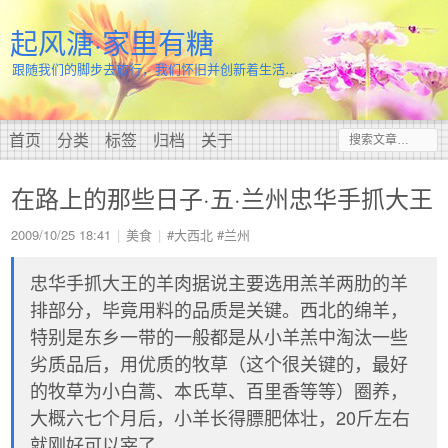
起风溏·家里有糖
跟随我们的脚步去旅行，我们怀旧并创新着生活…
首页
分类
标签
归档
关于
在路上的那些日子·五·兰州忠华手抓大王
2009/10/25 18:41
美食
#大西北
#兰州
忠华手抓大王的羊肉据说主要选用羔羊两肋的羊
排部分，毕竟用料的品质是关键。西北的绵羊，
特别是东乡一带的一般都是从小羊羔中淘汰一些
劣质品后，用优质的牧草（这个很关键的，最好
的牧草为小白蒿、本氏草、百里香等等）圈养，
大概六七个月后，小羊长得膘肥体壮，20斤左右
就刚好可以宰了。