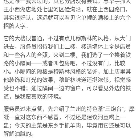
也是唯一我去过的，其它分店没有尝试。忠华手抓大
王小西湖店地处七里河区硷沟沿，就在上西园路口，
其实很好认，远远就可以看见它单幢的酒楼上的六个
招牌大字。
它的大楼很普通，不过有点儿穆斯林的风格，从大门
进去，服务员招待我们上二楼，楼道墙体上全是店员
和一些名人的合照，来到二楼，我们选了一个挨着铁
路的小隔间——或者叫包房吧，不过没有门，比较
小。小隔间的隔板是穆斯林风格的装饰，加上店里其
他装饰和灯光的效果，穆斯林味道还挺浓郁，视觉感
受也不错；通过隔间一边的窗户，可以看见外边的铁
道，是我蛮喜欢的环境。
服务员过来点餐，先介绍了兰州的特色茶“三炮台”，摩
凝一直对这东西不感冒，不过还是建议河童喝上一
盅；今天的主菜是东乡手抓羊肉，毕竟用它还是可以
解解油腻的。