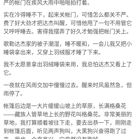
严的帐门在疾风大雨中啪啪拍打着。
实在冷得睡不下，起来关帐门，可惜怎么都关不严。
费了好大劲才把达杰叫醒，可惜他甩了一句不用管它
又呼呼睡去。害得我摆弄了好久才勉强把帐门关上。
歌勒达杰家的被子潮湿，睡不暖和，一会儿我又把小
睡袋拿出来，又穿上羽绒服才睡了下来。
我不太愿意拿出羽绒睡袋来用，我总怕达杰又看上了
它。
一夜就在风雨交加中慢慢过去。醒来时风虽然急，但
雨停了。
帐篷后边是一大片缓缓山坡上的草原，长满格桑花
——藏族人管草地上长的野花叫格桑花。非常美丽的
草地，我打算顺着坡往下走，要去出恭一下，刚刚走
到帐篷后面，听见两声狗叫，大黑狗兴奋得跑了过
来，我也一个直高兴，它竟然没有跑掉。