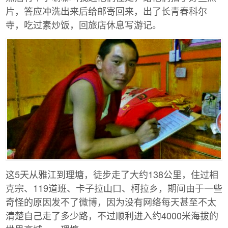
片，答应冲洗出来后给邮寄回来，出了长青春科尔
寺，吃过素炒饭，回旅店休息写游记。
这5天从雅江到理塘，徒步走了大约138公里，住过相
克宗、119道班、卡子拉山口、柯拉乡，期间由于一些
奇怪的原因发不了微博，因为没有网络每天甚至不太
清楚自己走了多少路，不过顺利进入约4000米海拔的