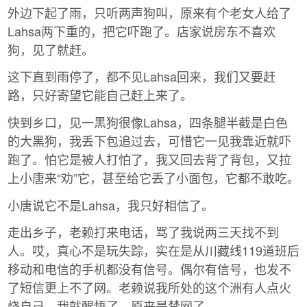
外边下起了雨，只听两声狗叫，原来有个老女人给了
Lahsa两下重的，把它吓跑了。店家说房东不喜欢
狗，见了就赶。
这下直到雨停了，都不见Lahsa回来，我们又要赶
路，只好寄望它能自己赶上来了。
快到乡口，见一黑狗很像Lahsa，四条腿半截是白色
的大黑狗，我丢下包追过去，可惜它一见我靠近就吓
跑了。怕它是被人打怕了，我又回去背了背包，又拉
上小唐来“劝”它，甚至给它丢了小面包，它都不敢吃。
小唐说它不是Lahsa，我只好相信了。
走出乡子，老赖打来电话，骂了我说两三天找不到
人。哎，真心不是玩失踪，实在是从川藏线119道班后
移动和电信的手机都没有信号。偶尔有信号，也发不
了短信更上不了网。老赖说我所处的这个洲有人点火
烧自己，我就醒悟了，原来是禁网了。