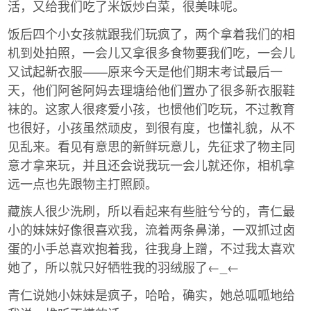
活，又给我们吃了米饭炒白菜，很美味呢。
饭后四个小女孩就跟我们玩疯了，两个拿着我们的相
机到处拍照，一会儿又拿很多食物要我们吃，一会儿
又试起新衣服——原来今天是他们期末考试最后一
天，他们阿爸阿妈去理塘给他们置办了很多新衣服鞋
袜的。这家人很疼爱小孩，也惯他们吃玩，不过教育
也很好，小孩虽然顽皮，到很有度，也懂礼貌，从不
见乱来。看见有意思的新鲜玩意儿，先征求了物主同
意才拿来玩，并且还会说我玩一会儿就还你，相机拿
远一点也先跟物主打照顾。
藏族人很少洗刷，所以看起来有些脏兮兮的，青仁最
小的妹妹好像很喜欢我，流着两条鼻涕，一双抓过卤
蛋的小手总喜欢抱着我，往我身上蹭，不过我太喜欢
她了，所以就只好牺牲我的羽绒服了←_←
青仁说她小妹妹是疯子，哈哈，确实，她总呱呱地给