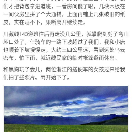
们才把背包拿进道班，一看房间傻了眼，几块木板在
一间伙房里拼了个大通铺，上面再铺上几张破旧的纸
皮，实在睡不下，果断离开继续走。
川藏线143道班往后再走没几公里，就攀爬到剪子弯山
垭口处了，仨骑车的一路下坡超过了我们。我和小唐
也顺着下坡慢慢走，大约三四公里远，看到远处乌云
密布，怕下雨，就近藏民家的临时帐篷避雨休息。
和黑狗玩了会儿，两位浙江的搭便车的女孩过来给我
们拍了些照片。雨开始下了。