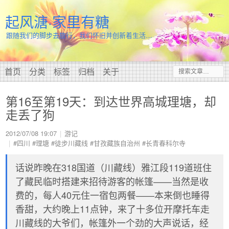
起风溏·家里有糖
跟随我们的脚步去旅行，我们怀旧并创新着生活…
首页
分类
标签
归档
关于
第16至第19天：到达世界高城理塘，却
走丢了狗
2012/07/08 19:07
游记
#四川
#理塘
#徒步川藏线
#甘孜藏族自治州
#长青春科尔寺
话说昨晚在318国道（川藏线）雅江段119道班住
了藏民临时搭建来招待游客的帐篷——当然是收
费的，每人40元住一宿包两餐——本来倒也睡得
香甜，大约晚上11点钟，来了十多位开摩托车走
川藏线的大爷们，帐篷外一个劲的大声说话，经