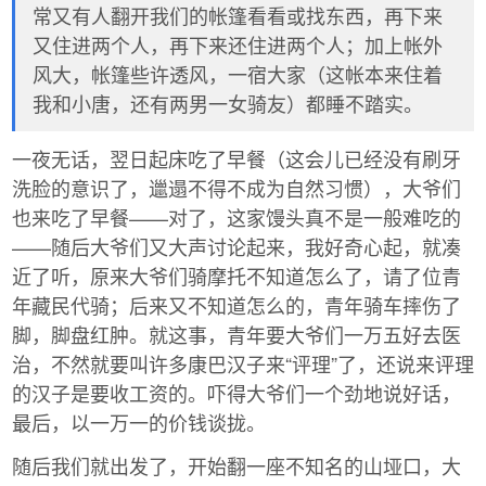
常又有人翻开我们的帐篷看看或找东西，再下来
又住进两个人，再下来还住进两个人；加上帐外
风大，帐篷些许透风，一宿大家（这帐本来住着
我和小唐，还有两男一女骑友）都睡不踏实。
一夜无话，翌日起床吃了早餐（这会儿已经没有刷牙
洗脸的意识了，邋遢不得不成为自然习惯），大爷们
也来吃了早餐——对了，这家馒头真不是一般难吃的
——随后大爷们又大声讨论起来，我好奇心起，就凑
近了听，原来大爷们骑摩托不知道怎么了，请了位青
年藏民代骑；后来又不知道怎么的，青年骑车摔伤了
脚，脚盘红肿。就这事，青年要大爷们一万五好去医
治，不然就要叫许多康巴汉子来“评理”了，还说来评理
的汉子是要收工资的。吓得大爷们一个劲地说好话，
最后，以一万一的价钱谈拢。
随后我们就出发了，开始翻一座不知名的山垭口，大