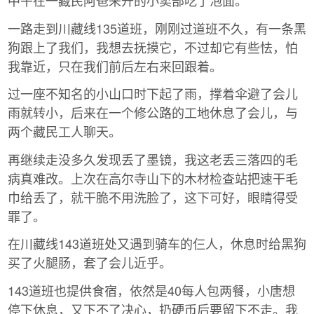
中午在一藏民阿爸来开的小卖部吃了泡面。
一路走到川藏线135道班，刚刚过道班不久，有一条黑
狗跟上了我们，我想去抚摸它，不过却它有些怯，怕
我靠近，只在我们前后左右来回跟着。
过一座不知名的小山口时下起了雨，撑着伞避了会儿
雨就转小，后来在一个修公路的工地休息了会儿，与
两个藏民工人聊天。
再继续走没多久发现丢了墨镜，我这老丢三落四的毛
病真难改。上次在高尔寺山下的木材检查站把速干毛
巾给丢了，就干脆不用洗脸了，这下可好，眼睛得受
罪了。
在川藏线143道班处又遇到骑车的仨人，休息时给黑狗
买了火腿肠，套了会儿近乎。
143道班也提供食宿，依然是40每人包两餐，小唐想
停下休息，又下不了决心，扔硬币后要留下不走。我