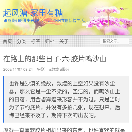
起风溏·家里有糖
跟随我们的脚步去旅行，我们怀旧并创新着生活…
首页
分类
标签
归档
关于
在路上的那些日子·六·胶片鸣沙山
2009/11/07 08:24
摄影
#敦煌
#胶片
也许是沙漠的缘故，敦煌的上空如果没有沙尘
暴，那么它是一尘不染的，圣洁的。而鸣沙山上
的日落，用金碧辉煌来形容并不为过。只是当时
为了节约底片，并没有多拍几张，现在想来，后
悔已经来不及了，期待下次的出发吧。
摩凝一直喜欢胶片相机出来的东西，也许喜欢的就是