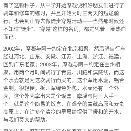
有了这颗种子，从中学开始摩凝便和好朋友们进行了
骑车和修车的练习，并且开始为时三两天的短途骑
行；也会到山野去做徒步穿越活动——当然那时候还
不知道“徒步”、“穿越”这样的名词，都是凭着一圈热血
而已。
2002年，摩凝与阿一约定在北京相聚，然后骑自行车
经过河北、山东、安徽、江苏、上海、浙江、福建，
回到广东老家；2003年，摩凝与阿一约定在兰州相
聚，用两个月时间骑行了青藏、川藏和滇藏线，而这
个水壶就是为这次骑行而买的。这个军用水壶，铝合
金制，很轻便，拆开军绿色外包，水壶还有一个外
壳，这个外壳拿出来是个饭盒。摩凝与阿一人手一
个。就是这个简易的饭盒，在艰辛的青藏高原和云贵
高原上，在许多个清冷的早晨给提供了暖和的开水，
与我们莫大的帮助。
再次出发，摩凝又带上这个便宜又方便的军用水壶。