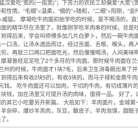
猛汉爱吃“宽的(一指宽)”；下苦力的农民工却偏爱“大宽”(
性情。“毛细”=温柔，“细的”=随和，“二细”=阳刚，“韭
宽”=威猛。 摩凝吃牛肉面初始学吃的时候，是不喝汤的，
肉面的精华尽在汤里了，就像刚学吃羊肉串的时候，总是
。到得后来，学会叫师傅多加几片白萝卜，然后一碗牛肉
先一口汤，让汤水透齿而过，经过舌面、舌根、喉头，再
穷。再就三口两口把面吃光，然后慢慢喝汤，人间美味啊。
，摩凝曾经足足吃了2个多月的牛肉面。那时候牛肉面在兰
兰州的时候，牛肉面才1块7毛，后来卫生消毒碗出来了
到得后来有收2块5的，有收3块的。而马子禄和金鼎牛
元钱。 吃牛肉面还可以加肉，干切的牛肉，有切成薄片
三块钱，加在汤里又可提升汤的肉味，值得一品。 好了，
州的其它小吃要另开新篇。 大抵如下：羊肉面片，金城第
，羊杂碎，爆炒羊羔肉，灰豆，酿皮子，羊肉泡馍，甜醅
是了。