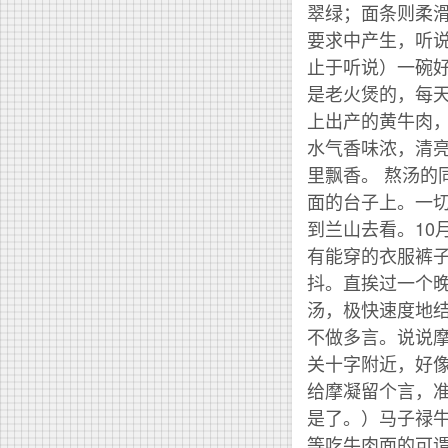
翠绿；面条则柔
要求中产生，听
止于听说）一碗
是老火煲的，每
上出产的黄牛肉
水气香味浓，清
里飘香。 熬汤
面的台子上。一
到兰山去看。10
有能穿的衣服裤
抖。直挨过一个
汤，极快速度地
不做多言。说说
关十字附近，好
给摩凝留个言，
是了。）马子禄牛
等吃牛肉面的可