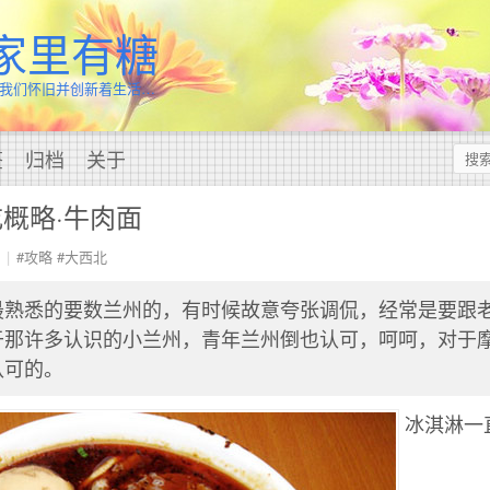
家里有糖
我们怀旧并创新着生活…
签
归档
关于
概略·牛肉面
#攻略
#大西北
最熟悉的要数兰州的，有时候故意夸张调侃，经常是要跟
于那许多认识的小兰州，青年兰州倒也认可，呵呵，对于
认可的。
冰淇淋一