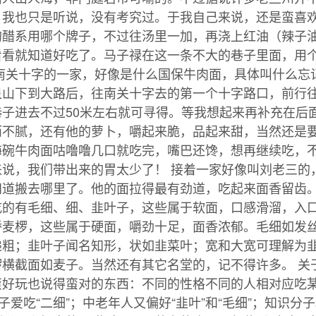
，我也只是听说，没有考究过。于我自己来说，还是蛮喜
的醋系用哪个牌子，不过往汤里一加，再浇上红油（辣子
看看就知道好吃了。马子禄在这一条不大的巷子里面，用
是南关十字的一家，好像是什么国保牛肉面，具体叫什么忘
泉山下到大路后，往南关十字去的第一个十字路口，前行
子进去不过50米左右就可寻得。等我想起来再补充在后
而不腻，还有他的萝卜，嚼起来脆，品起来甜，当然还是
海碗牛肉面咕噜噜几口就吃完，嘴巴还馋，想再继续吃，
来说，我们带出来的胃太少了！ 接着一家好像叫刘老三的
知道搬去哪里了。他的面拉得最有劲道，吃起来面香留齿
吃的有毛细、细、韭叶子，这些属于软面，口感滑溜，入
桥麦椤，这些属于硬面，嚼劲十足，面香浓郁。毛细如发
递粗；韭叶子闻名知形，状如韭菜叶；宽和大宽可理解为
椤横截面如麦子。当然还有其它名堂的，记不得许多。 关
蛮好玩也说得蛮对的东西：不同的性格不同的人相对应吃
子爱吃“二细”；中老年人又偏好“韭叶”和“毛细”；知识分子