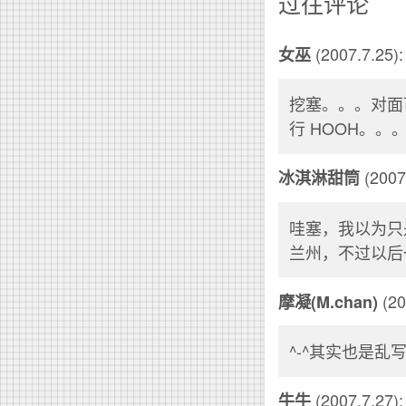
过往评论
(2007.7.25):
女巫
挖塞。。。对面
行 HOOH。。
(2007.
冰淇淋甜筒
哇塞，我以为只
兰州，不过以后
(20
摩凝(M.chan)
^-^其实也是
(2007.7.27):
牛牛