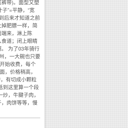
宽裤带)。面型又塑
叶子”=平静，“宽
直到后来才知道之前
吐掉肥膘一样，简
面端来，淋上陈
入食道；闭上眼睛
 为了03年骑行
州，一大碗也只要
并开始收费，每个
肉面，价格稍高，
的，有切成小颗粒
话到这里算一个段
一炒，牛腱子肉，
子，肉饼等等，慢