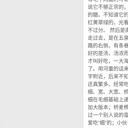
说它不够正宗的
的醋。不知道它
红黄翠绿的，光
不过分。 然后
走过去，是在五
路的右侧，有条巷
好的是汤，汤浓
才叫好吃，一大
了。用河童的话
字附近，后来不
还真繁多。经常
细、宽、大宽、
细在毛细基础上
加大版本；桥麦
过一个别人说的
爱吃“细”的；小伙