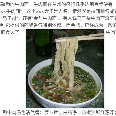
都熟悉的牛肉面。牛肉面在兰州的盛行几乎达到百步便有
×××牛肉面”，这个×××大多是人名，猜测就是拉面师傅
“马子禄”，还有“金鼎牛肉面”。有人说马子禄牛肉面流
特别它提供的陈醋香气特别浓郁。而金鼎，已经成为一般
是面食罢了。
牛肉
”，即牛肉汤色清气香；萝卜片洁白纯净；辣椒油鲜红漂浮