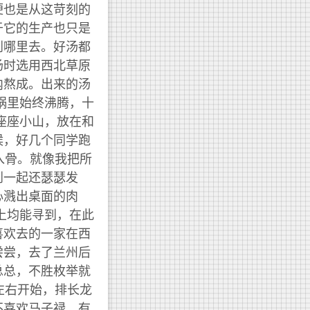
便也是从这苛刻的
于它的生产也只是
到哪里去。好汤都
汤时选用西北草原
内熬成。出来的汤
锅里始终沸腾，十
座座小山，放在和
候，好几个同学跑
入骨。就像我把所
到一起还瑟瑟发
心溅出桌面的肉
上均能寻到，在此
喜欢去的一家在西
尝尝，去了兰州后
总总，不胜枚举就
左右开始，排长龙
不喜欢马子禄，有