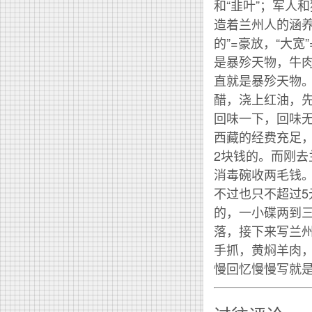
和“韭叶”；军人和
造着兰州人的涵养和
的”=豪放，“大
是暴殄天物，牛
直就是暴殄天物
醋，浇上红油，
回味一下，回味无
西藏的经费充足
2块钱的。而刚去
消毒碗收两毛钱。
不过也只不超过5
的，一小碟两到
落，接下来写兰
手抓，黄焖羊肉
慢回忆慢慢写就