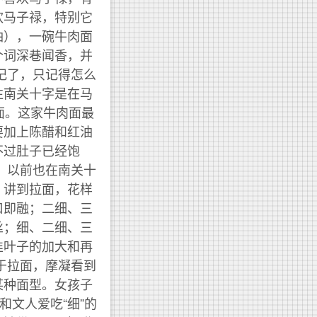
欢马子禄，特别它
油），一碗牛肉面
个词深巷闻香，并
记了，只记得怎么
往南关十字是在马
面。这家牛肉面最
要加上陈醋和红油
不过肚子已经饱
，以前也在南关十
。讲到拉面，花样
口即融；二细、三
丝；细、二细、三
韭叶子的加大和再
于拉面，摩凝看到
某种面型。女孩子
和文人爱吃“细”的