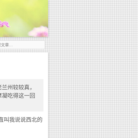
老兰州较较真，
摩凝吃得这一回
直叫我说说西北的