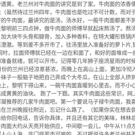
滑透黄。老兰州对牛肉面的讲究是到了家。牛肉面的浓香
说（虽然待过兰州四年，牛肉面也是吃过不可计数，而对
好的牛肉面，最讲究的是汤，汤水好，一般牛肉面都差不
天黎明前三四点钟，做牛肉面的师傅早就起床熬汤了。熬
，加大块牛头骨和腿骨，加入多种香料，在特大罐形铁锅
亮澄澈。等到差不多开市了，往汤里放入准备好的萝卜片,
的同时，拉面师傅就已经在一边在和面了，和好的面堆成一
切准备就绪，就可以开市。记得零几年狮子座流星雨的时
月份的兰州已经凉意甚浓，而晚上在高山上面，更加冷彻
子袜子一股脑子地把自己弄成个大冬瓜，在山上全部人挤
晚上，黎明下得山来，一碗牛肉面直暖到心里去。而不小
结成黄黄的油块。 跑了一下题。其实牛肉面这些常识，网
摩凝推荐的几家牛肉面吧。第一个要说马子禄牛肉面，我
像在兰州晚报社附近，忘记什么路了。（如果你实在想去
准给你回电话，告诉你具体，并且还有其它的美味，林林
肉面大约从天亮开始供应，中间歇一会儿，中午从11点
谓人山人海，非门庭若市可喻的。不过据说许多老兰州并