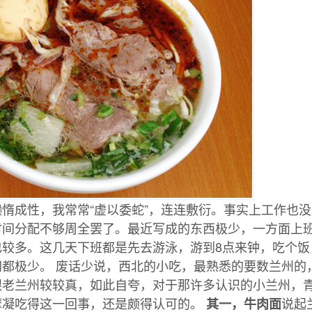
惰成性，我常常“虚以委蛇”，连连敷衍。事实上工作也
时间分配不够周全罢了。最近写成的东西极少，一方面上
也较多。这几天下班都是先去游泳，游到8点来钟，吃个饭
网都极少。 废话少说，西北的小吃，最熟悉的要数兰州的
跟老兰州较较真，如此自夸，对于那许多认识的小兰州，
摩凝吃得这一回事，还是颇得认可的。
说起
其一，牛肉面