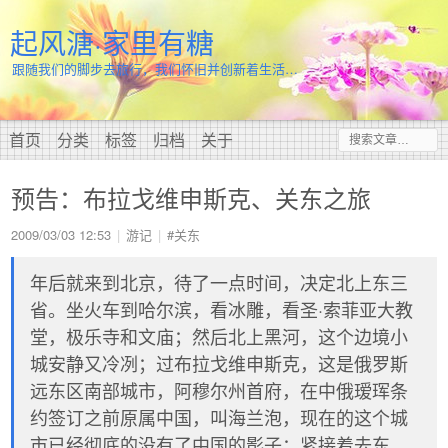
起风溏·家里有糖
跟随我们的脚步去旅行，我们怀旧并创新着生活…
首页
分类
标签
归档
关于
预告：布拉戈维申斯克、关东之旅
2009/03/03 12:53
游记
#关东
年后就来到北京，待了一点时间，决定北上东三
省。坐火车到哈尔滨，看冰雕，看圣·索菲亚大教
堂，极乐寺和文庙；然后北上黑河，这个边境小
城安静又冷冽；过布拉戈维申斯克，这是俄罗斯
远东区南部城市，阿穆尔州首府，在中俄瑷珲条
约签订之前原属中国，叫海兰泡，现在的这个城
市已经彻底的没有了中国的影子；紧接着去东