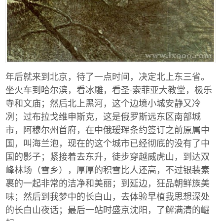
年后就来到北京，待了一点时间，决定北上东三省。
坐火车到哈尔滨，看冰雕，看圣·索菲亚大教堂，极乐
寺和文庙；然后北上黑河，这个边境小城安静又冷
冽；过布拉戈维申斯克，这是俄罗斯远东区南部城
市，阿穆尔州首府，在中俄瑷珲条约签订之前原属中
国，叫海兰泡，现在的这个城市已经彻底的没有了中
国的影子；紧接着去东升，徒步穿越威虎山，到达双
峰林场（雪乡），厚厚的积雪比人还高，不过银装素
裹的一起非常的洁净和美丽；到延边，狂品朝鲜族美
味；然后到我梦中的长白山，去体验早植我思想深处
的长白山夜话；最后一站时盛京沈阳，了解满清的崛