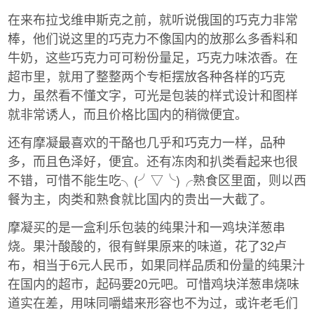
在来布拉戈维申斯克之前，就听说俄国的巧克力非常
棒，他们说这里的巧克力不像国内的放那么多香料和
牛奶，这些巧克力可可粉份量足，巧克力味浓香。在
超市里，就用了整整两个专柜摆放各种各样的巧克
力，虽然看不懂文字，可光是包装的样式设计和图样
就非常诱人，而且价格比国内的稍微便宜。
还有摩凝最喜欢的干酪也几乎和巧克力一样，品种
多，而且色泽好，便宜。还有冻肉和扒类看起来也很
不错，可惜不能生吃╮(╯▽╰)╭熟食区里面，则以西
餐为主，肉类和熟食就比国内的贵出一大截了。
摩凝买的是一盒利乐包装的纯果汁和一鸡块洋葱串
烧。果汁酸酸的，很有鲜果原来的味道，花了32卢
布，相当于6元人民币，如果同样品质和份量的纯果汁
在国内的超市，起码要20元吧。可惜鸡块洋葱串烧味
道实在差，用味同嚼蜡来形容也不为过，或许老毛们