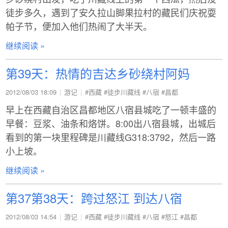
徒步多久，遇到了安久拉山脚果拉村的藏民们庆祝耍
帕子节，便加入他们热闹了大半天。
继续阅读 »
第39天：热情的吉达乡砂绕村阿妈
2012/08/03 18:09
游记
#西藏
#徒步川藏线
#八宿
#昌都
早上在西藏自治区昌都地区八宿县城吃了一顿丰盛的
早餐：豆浆、油条和烙饼。8:00出八宿县城，出城后
看到的第一块里程碑是川藏线G318:3792，然后一路
小上坡。
继续阅读 »
第37第38天：跨过怒江 到达八宿
2012/08/03 14:54
游记
#西藏
#徒步川藏线
#八宿
#怒江
#昌都