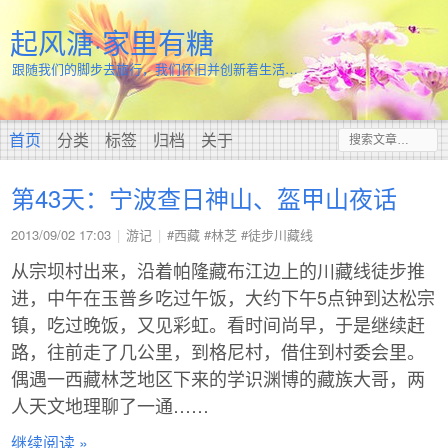
起风溏·家里有糖
跟随我们的脚步去旅行，我们怀旧并创新着生活…
首页
分类
标签
归档
关于
第43天：宁波查日神山、盔甲山夜话
2013/09/02 17:03
游记
#西藏
#林芝
#徒步川藏线
从宗坝村出来，沿着帕隆藏布江边上的川藏线徒步推
进，中午在玉普乡吃过午饭，大约下午5点钟到达松宗
镇，吃过晚饭，又见彩虹。看时间尚早，于是继续赶
路，往前走了几公里，到格尼村，借住到村委会里。
偶遇一西藏林芝地区下来的学识渊博的藏族大哥，两
人天文地理聊了一通……
继续阅读 »