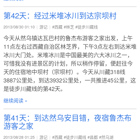
第42天：经过米堆冰川到达宗坝村
2013/08/30 01:10
游记
#西藏
#林芝
#徒步川藏线
今天从然乌镇达瓦巴村的鲁杰布游客之家出发，上午
11点左右过西藏自治区林芝界，下午3点左右到达米堆
冰川大门处。米堆冰川是中国最美的六大冰川之一，
可惜我没有进景区的计划，所以稍作停留，便赶往今
天的住宿地中坝村（宗坝村）。今天从川藏318线
3887公里处，到达3932公里处，一共推进45公里，这
是徒步川藏线的第42天。
继续阅读 »
第41天：到达然乌安目错，夜宿鲁杰布
游客之家
2013/08/28 01:25
游记
#西藏
#徒步川藏线
#昌都
#然乌湖