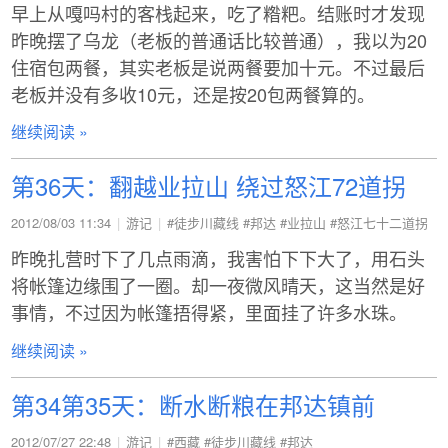
早上从嘎吗村的客栈起来，吃了糌粑。结账时才发现
昨晚摆了乌龙（老板的普通话比较普通），我以为20
住宿包两餐，其实老板是说两餐要加十元。不过最后
老板并没有多收10元，还是按20包两餐算的。
继续阅读 »
第36天：翻越业拉山 绕过怒江72道拐
2012/08/03 11:34
游记
#徒步川藏线
#邦达
#业拉山
#怒江七十二道拐
昨晚扎营时下了几点雨滴，我害怕下下大了，用石头
将帐篷边缘围了一圈。却一夜微风晴天，这当然是好
事情，不过因为帐篷捂得紧，里面挂了许多水珠。
继续阅读 »
第34第35天：断水断粮在邦达镇前
2012/07/27 22:48
游记
#西藏
#徒步川藏线
#邦达