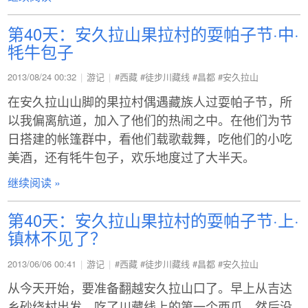
第40天：安久拉山果拉村的耍帕子节·中·
牦牛包子
2013/08/24 00:32
游记
#西藏
#徒步川藏线
#昌都
#安久拉山
在安久拉山山脚的果拉村偶遇藏族人过耍帕子节，所
以我偏离航道，加入了他们的热闹之中。在他们为节
日搭建的帐篷群中，看他们载歌载舞，吃他们的小吃
美酒，还有牦牛包子，欢乐地度过了大半天。
继续阅读 »
第40天：安久拉山果拉村的耍帕子节·上·
镇林不见了？
2013/06/06 00:41
游记
#西藏
#徒步川藏线
#昌都
#安久拉山
从今天开始，要准备翻越安久拉山口了。早上从吉达
乡砂绕村出发，吃了川藏线上的第一个西瓜，然后没