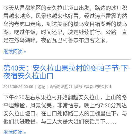
今天从昌都地区的安久拉山垭口出发，路边的冰川积
雪越来越多，风景也越来也好看，经过涛声雷震的然
乌沟老虎口走廊，到达美丽的然乌安目错湖畔的然乌
湖。吃过午饭，时间还早，决定继续前行。公路一直
是在然乌湖畔，夜宿瓦巴村鲁杰布游客之家。
继续阅读 »
第40天：安久拉山果拉村的耍帕子节·下·
夜宿安久拉山口
2013/08/26 00:09
游记
#西藏
#徒步川藏线
#昌都
#安久拉山
下午4:30左右从果拉村开始翻越安久拉山，上山的路
平坦静谧，风景优美，非常惬意。晚上约7:30分到达
安久拉山垭口，在山口处修路工人的工棚里住下，与
他们共进晚餐，与工人大哥大姐们夜话月下……
继续阅读 »