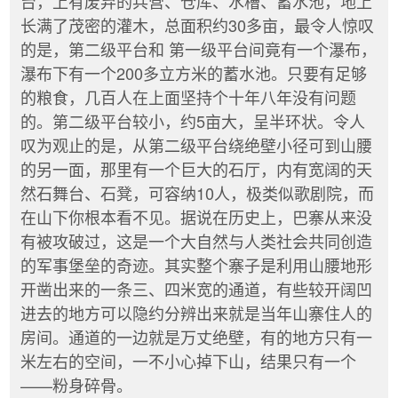
台，上有废弃的兵营、仓库、水槽、蓄水池，地上
长满了茂密的灌木，总面积约30多亩，最令人惊叹
的是，第二级平台和 第一级平台间竟有一个瀑布，
瀑布下有一个200多立方米的蓄水池。只要有足够
的粮食，几百人在上面坚持个十年八年没有问题
的。第二级平台较小，约5亩大，呈半环状。令人
叹为观止的是，从第二级平台绕绝壁小径可到山腰
的另一面，那里有一个巨大的石厅，内有宽阔的天
然石舞台、石凳，可容纳10人，极类似歌剧院，而
在山下你根本看不见。据说在历史上，巴寨从来没
有被攻破过，这是一个大自然与人类社会共同创造
的军事堡垒的奇迹。其实整个寨子是利用山腰地形
开凿出来的一条三、四米宽的通道，有些较开阔凹
进去的地方可以隐约分辨出来就是当年山寨住人的
房间。通道的一边就是万丈绝壁，有的地方只有一
米左右的空间，一不小心掉下山，结果只有一个
——粉身碎骨。