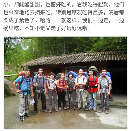
小，却酸酸甜甜，也蛮好吃的。看我吃得起劲，他们
也兴奋地跑去摘来吃，特别是摩凝吃得最多，嘴唇都
染成了紫色了，哈哈……就这样，我们一边走，一边
摘果吃，不知不觉又走了好远好远啦。