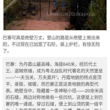
巴寨可真是绝壁万丈，登山的路是从绝壁上凿出来
的，不过现在已加宽了石阶，装上护栏，有惊无险
了。
巴寨：为丹霞山最高峰，海拔640米，经历代土
王、盗贼修缮，成为粤北战乱时代著名的天然堡垒
——“一夫当关，万夫莫开”。丹霞地貌的特点是顶
平、身陡、坡缓，而巴寨正是这类地貌的典型代
表。绝壁当中，隐藏着一条神秘小径——20余米高
的石缝，两边对称地凿有一些凹坑，这便是上到巴
寨的唯一通道。穿过石缝，便上到山顶的第一级平