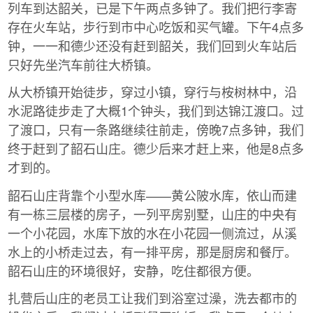
列车到达韶关，已是下午两点多钟了。我们把行李寄
存在火车站，步行到市中心吃饭和买气罐。下午4点多
钟，一一和德少还没有赶到韶关，我们回到火车站后
只好先坐汽车前往大桥镇。
从大桥镇开始徒步，穿过小镇，穿行与桉树林中，沿
水泥路徒步走了大概1个钟头，我们到达锦江渡口。过
了渡口，只有一条路继续往前走，傍晚7点多钟，我们
终于赶到了韶石山庄。德少后来才赶上来，他是8点多
才到的。
韶石山庄背靠个小型水库——黄公陂水库，依山而建
有一栋三层楼的房子，一列平房别墅，山庄的中央有
一个小花园，水库下放的水在小花园一侧流过，从溪
水上的小桥走过去，有一排平房，那是厨房和餐厅。
韶石山庄的环境很好，安静，吃住都很方便。
扎营后山庄的老员工让我们到浴室过澡，洗去都市的