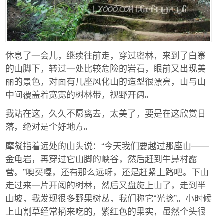
休息了一会儿，继续往前走，穿过密林，来到了白寨
的山脚下，转过一处比较危险的岩石，眼前又出现美
丽的景色，对面有几座风化山的造型很漂亮，山与山
中间覆盖着宽宽的树林带，视野开阔。
我站在这，久久不愿离去，太美了，要是在这欣赏日
落，绝对是个好地方。
摩凝指着远处的山头说：“今天我们要越过那座山——
金龟岩，再穿过它山脚的峡谷，然后赶到牛鼻村露
营。”噢买嘎，还有那么远呀，还是赶紧上路吧。下山
走过来一片开阔的树林，然后又盘旋上山了，走到半
山坡，我发现很多野果树丛，我们称它“光捻”。小时候
上山割草经常摘来吃的，紫红色的果实，虽然个头很