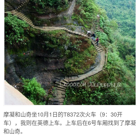
摩凝和山奇坐10月1日的T8372次火车（9：30开
车），我则在英德上车。上车后在6号车厢找到了摩凝
和山奇。