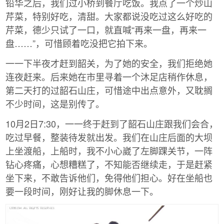
铅华之后，我们过小桥到餐厅吃饭。我点了一个炒山
芹菜，特别好吃，清甜。大家都说没吃过这么好吃的
芹菜，德少只试了一口，就直喊“再来一盘，再来一
盘……”，可惜顾着吃没把它拍下来。
一一下半夜才赶到韶关，为了她的安全，我们拒绝她
连夜赶来。后来她在市里寻着一个沐足店稍作休息，
第二天打的过韶石山庄，可惜途中出点意外，又耽搁
不少时间，这是别传了。
10月2日7:30，一一终于赶到了韶石山庄跟我们会合，
吃过早餐，整装待发就出发。我们在山庄后面的大坝
上坐渡船，上船时，我不小心崴了左脚踝关节，一阵
钻心疼痛，心想糟糕了，不知能否继续走，于是赶紧
坐下来，不敢告诉他们，免得他们担心。好在坐船也
要一段时间，刚好让我的脚休息一下。