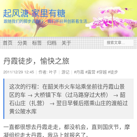
起风溏·家里有糖
跟随我们的脚步去旅行，我们怀旧并创新着生活…
首页
分类
标签
归档
关于
丹霞徒步，愉快之旅
2011/12/29 12:45
作者: 叶子
游记
#丹霞
#露营
#穿越
#徒步
这次的行程：在韶关市火车站乘坐前往丹霞山景
区的车 → 大桥镇下车（过马路穿过大桥） → 韶
石山庄（扎营） → 翌日早餐后搭乘山庄的渡船过
黄公陂水库
一直都很想去丹霞走走，都没机会，直到国庆节，摩
凝组织走大丹霞，我马上就报名了。