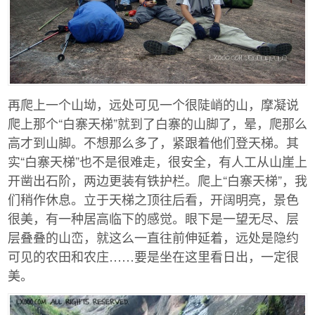
再爬上一个山坳，远处可见一个很陡峭的山，摩凝说
爬上那个“白寨天梯”就到了白寨的山脚了，晕，爬那么
高才到山脚。不想那么多了，紧跟着他们登天梯。其
实“白寨天梯”也不是很难走，很安全，有人工从山崖上
开凿出石阶，两边更装有铁护栏。爬上“白寨天梯”，我
们稍作休息。立于天梯之顶往后看，开阔明亮，景色
很美，有一种居高临下的感觉。眼下是一望无尽、层
层叠叠的山峦，就这么一直往前伸延着，远处是隐约
可见的农田和农庄……要是坐在这里看日出，一定很
美。