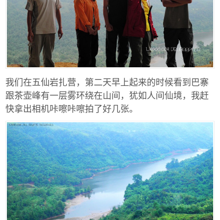
我们在五仙岩扎营，第二天早上起来的时候看到巴寨
跟茶壶峰有一层雾环绕在山间，犹如人间仙境，我赶
快拿出相机咔嚓咔嚓拍了好几张。