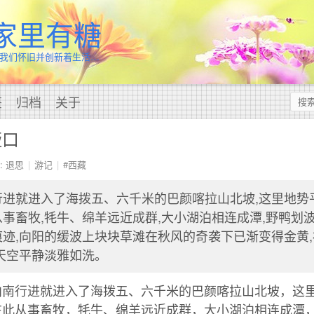
家里有糖
我们怀旧并创新着生活…
签
归档
关于
垭口
: 退思
游记
#西藏
进就进入了海拨五、六千米的巴颜喀拉山北坡,这里地势
事畜牧,牦牛、绵羊远近成群,大小湖泊相连成潭,野鸭划
迹,向阳的缓波上块块草滩在秋风的奇袭下已渐变得金黄
天空平静淡雅如洗。
向南行进就进入了海拨五、六千米的巴颜喀拉山北坡，这
在此从事畜牧，牦牛、绵羊远近成群，大小湖泊相连成潭