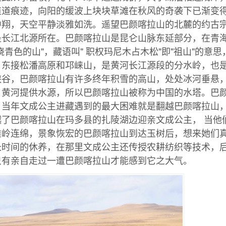
道道痕迹，向阳的缓波上块块草滩在秋风的奇袭下已渐变
中翔，天空平静淡雅如洗。遥望巴颜喀拉山的北麓的约古
是长江北源所在。巴颜喀拉山是昆仑山脉东延部分，在青
饶青色的山"，藏语叫" 职权玛尼木占木松"即"祖山"的意
，东接松潘高原和邛崃山，是黄河长江源段的分水岭，也
峡谷，巴颜喀拉山有许多终年积雪的高山，处处冰河垂悬
、黄河提供水源，所以巴颜喀拉山被称为中国的水塔。巴
，当年文成公主进藏遇到的最大困难就是翻越巴颜喀拉山
越了巴颜喀拉山在玛多县的扎陵湖边迎亲文成公主， 当他
雄岭连绵，景象恢宏的巴颜喀拉山到达玉树后，想来她们
长时间的休养，在那里文成公主还传授农耕纺织等技术，
只有亲自走过一遭巴颜喀拉山才能感到它之大气。