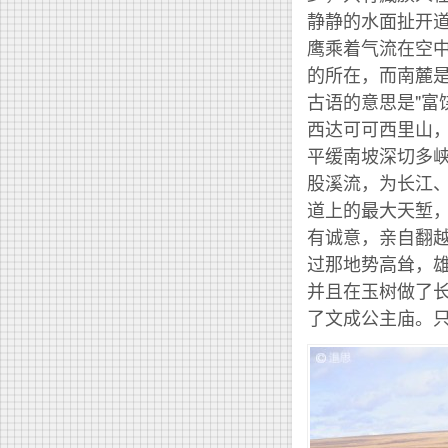
静静的水面扯开
鹰乘着气流在空
的所在，而南麓
古语的意思是"富
西达可可西里山
平缓南坡深切多
股溪流，为长江
道上的最大天堑
有诚意，亲自翻
过那地势高耸，
并且在玉树做了
了文成公主庙。