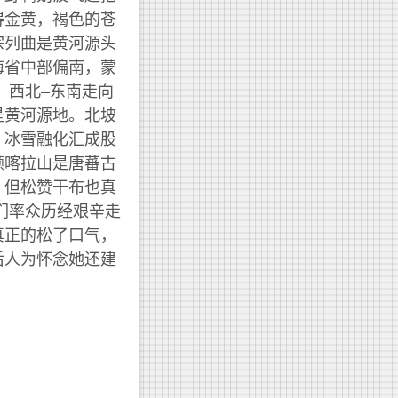
得金黄，褐色的苍
宗列曲是黄河源头
海省中部偏南，蒙
思，西北–东南走向
是黄河源地。北坡
，冰雪融化汇成股
颜喀拉山是唐蕃古
，但松赞干布也真
们率众历经艰辛走
真正的松了口气，
后人为怀念她还建