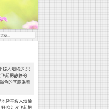
平缓人烟稀少,只
波飞起把静静的
,褐色的苍鹰乘着
里地势平缓人烟稀
，野鸭划波飞起把