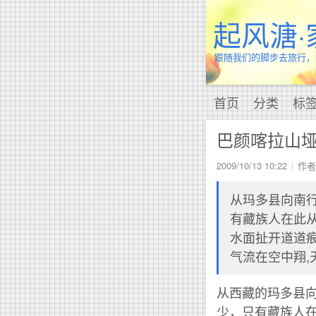
起风溏·
跟随我们的脚步去旅行，
首页
分类
标
巴颜喀拉山
2009/10/13 10:22
作者
从玛多县向南行
有藏族人在此从
水面扯开道道痕
气流在空中翔,
从西藏的玛多县
少，只有藏族人