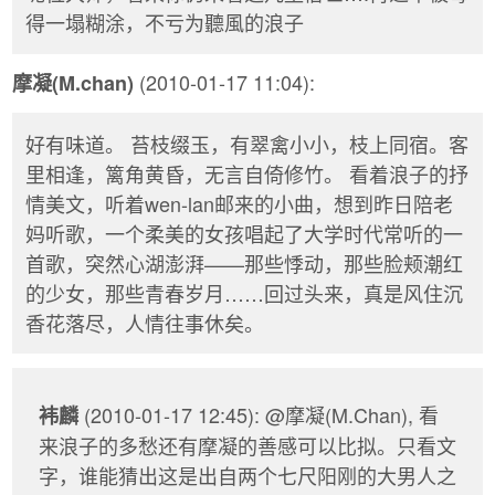
得一塌糊涂，不亏为聽風的浪子
(2010-01-17 11:04):
摩凝(M.chan)
好有味道。 苔枝缀玉，有翠禽小小，枝上同宿。客
里相逢，篱角黄昏，无言自倚修竹。 看着浪子的抒
情美文，听着wen-lan邮来的小曲，想到昨日陪老
妈听歌，一个柔美的女孩唱起了大学时代常听的一
首歌，突然心湖澎湃——那些悸动，那些脸颊潮红
的少女，那些青春岁月……回过头来，真是风住沉
香花落尽，人情往事休矣。
(2010-01-17 12:45): @摩凝(M.Chan), 看
袆麟
来浪子的多愁还有摩凝的善感可以比拟。只看文
字，谁能猜出这是出自两个七尺阳刚的大男人之