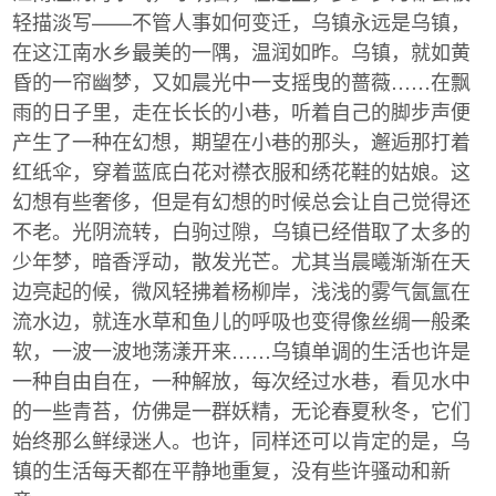
轻描淡写——不管人事如何变迁，乌镇永远是乌镇，
在这江南水乡最美的一隅，温润如昨。乌镇，就如黄
昏的一帘幽梦，又如晨光中一支摇曳的蔷薇……在飘
雨的日子里，走在长长的小巷，听着自己的脚步声便
产生了一种在幻想，期望在小巷的那头，邂逅那打着
红纸伞，穿着蓝底白花对襟衣服和绣花鞋的姑娘。这
幻想有些奢侈，但是有幻想的时候总会让自己觉得还
不老。光阴流转，白驹过隙，乌镇已经借取了太多的
少年梦，暗香浮动，散发光芒。尤其当晨曦渐渐在天
边亮起的候，微风轻拂着杨柳岸，浅浅的雾气氤氲在
流水边，就连水草和鱼儿的呼吸也变得像丝绸一般柔
软，一波一波地荡漾开来……乌镇单调的生活也许是
一种自由自在，一种解放，每次经过水巷，看见水中
的一些青苔，仿佛是一群妖精，无论春夏秋冬，它们
始终那么鲜绿迷人。也许，同样还可以肯定的是，乌
镇的生活每天都在平静地重复，没有些许骚动和新