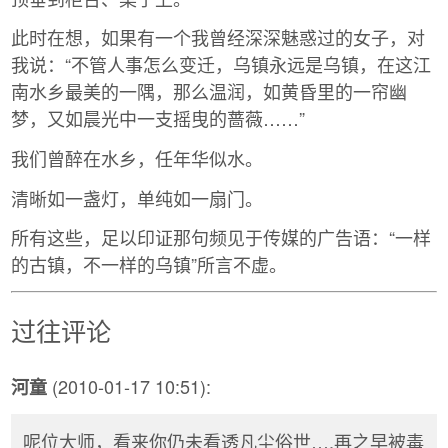
此时在想，如果有一个我曾经深深魅惑过的女子，对
我说：“不管人事怎么变迁，乌镇永远是乌镇，在这江
南水乡最美的一隅，那么温润，如黄昏里的一帘幽
梦，又如晨光中一支摇曳的蔷薇……”
我们曾醉在水乡，任年华似水。 ­
清晰如一盏灯，单纯如一扇门。­
所有这些，足以印证那句频见于传媒的广告语：“一样
的古镇，不一样的乌镇”所言不虚。­
过往评论
(2010-01-17 10:51):
河童
呢位大师，看来你仍未看透凡尘俗世….再之早被毒