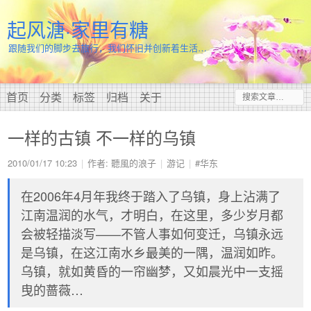
起风溏·家里有糖
跟随我们的脚步去旅行，我们怀旧并创新着生活…
首页
分类
标签
归档
关于
一样的古镇 不一样的乌镇
2010/01/17 10:23
作者: 聽風的浪子
游记
#华东
在2006年4月年我终于踏入了乌镇，身上沾满了
江南温润的水气，才明白，在这里，多少岁月都
会被轻描淡写——不管人事如何变迁，乌镇永远
是乌镇，在这江南水乡最美的一隅，温润如昨。
乌镇，就如黄昏的一帘幽梦，又如晨光中一支摇
曳的蔷薇…