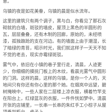
意。 ­
乌镇的夜是如花美眷，乌镇的晨是似水流年。 ­
这里的建筑只有两个调子，黑与白，你看见了那石灰
砌就的白墙，斑驳的墙皮，屋顶上黑色的半圆形的
瓦，层层叠叠，还有木制的回廊，原始的，未经喷
漆，孤独踉跄的支在河边。有的墙面上由于潮湿，长
了暗绿的青苔，昭示时光，我们就这样子一天天不知
不觉的老去，现实亦霉绿斑驳。 ­
雾气中，依旧在小镇的巷子里行走，清晨，人迹更
少，你细细的摸抚门板上的木纹，看晨光雾气中圆形
的门洞。这样的晨，这样的乌镇，是你一个人的，天
地间只有你还有你心里的那个她。在烟岚中远望，碧
树掩映中，一些人家在二层楼上凉衣服，横着竹竿支
在阳台上，红绿蓝灰的衣服，一件件恍如梦中。清晨
开张的店铺里，一长串一长串的朱红手工小棕子从屋
顶垂到柜台、桌子上。 ­