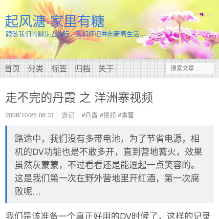
起风溏·家里有糖
跟随我们的脚步去旅行，我们怀旧并创新着生活…
首页
分类
标签
归档
关于
走不完的丹霞 之 洋洲寨视频
2008/10/25 08:31
游记
#丹霞
#视频
#露营
路途中，我们没有多带电池，为了节省电源，相
机的DV功能也是不敢多开，直到营地篝火，效果
虽然灰蒙蒙，不过看看还是能逗起一点笑容的。
这是我们第一次在野外营地里开红酒，第一次腐
败呢…
我们是该准备一个真正好用的DV时候了，这样的记录