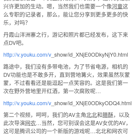
兴许更加的生动。嗯，当然我们也需要一个像
河童
这
么专职的记录者，那么，能让您分享到更多更多的快
乐，对吗？
丹霞山洋洲寨之行，游记和照片都已经发布，这下来
点DV吧。
http://v.youku.com/v
_show/id_XNjE0ODkyNjY0.html
路途中，我们没有多带电池，为了节省电源，相机的
DV功能也是不敢多开，直到营地篝火，效果虽然灰蒙
蒙，不过看看还是能逗起一点笑容的。这是我们第一
次在野外营地里开红酒，第一次腐败呢…
http://v.youku.com/v
_show/id_XNjE0ODkyODQ4.html
第二个视频，呵呵，我们的AV主角
北北
和
腊酥
，以及
此次导演
网农
…当然，您可别误会这是AV女优的AV，
这可是腾讯公司的一个新版的游戏呢…北北和网农可