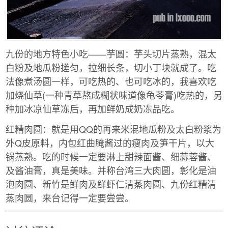
九份的地方特色小吃——芋圆：芋头切片蒸熟，混太
白粉及地瓜粉搓匀，拉细长条，切小丁块就成了。吃
法像煮汤圆一样，可吃热的、也可吃冰的，我喜欢吃
加烧仙草(一种青草熬成糊状味道像龟苓膏)吃热的，另
种加冰凉仙草冻后，再加鲜奶成奶冻品吃。
红糟肉圆：就是用QQ的再来米混地瓜粉及太白粉浆为
外Q皮原料，内包红曲腌酱过的瘦肉及笋干片，以大
锅蒸熟。吃的时候一定要淋上甜辣面酱、细蒜蓉酱、
及酱油膏，真是美味。并称台湾三大肉圆，彰化是油
泡肉圆、新竹是鲜肉及鲜虾仁清蒸肉圆、九份红糟清
蒸肉圆，来台记得一定要尝尝。