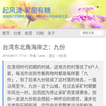
起风溏·家里有糖
跟随我们的脚步去旅行，我们怀旧并创新着生活…
首页
分类
标签
归档
关于
台湾东北角海岸之：九份
2010/06/11 17:14
作者: Lenie
游记
#台湾
在清领时代初期的时候，这地方的村落住了9户人
家，每当外出到市集购物时都是每样要「九
份」，到了后来九份就成了这村落的地名，一直
沿用至今。九份－这个山城，在过去采矿时期繁
华风光一时，后而因为停止采矿而变得萧条，但
你一走进九份就会燃起一种怀旧的感觉，漫步在
古老的石砌街道，空气中总是飘着淡淡的柏油