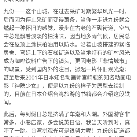
九份——这个山城，在过去采矿时期繁华风光一时，
后而因为停止采矿而变得萧条，当你一走进九份就会
燃起一种怀旧的感觉，漫步在古老的石砌街道，空气
中总是飘着淡淡的柏油味，因当地多雨气候，居民总
会在屋顶上涂抹柏油用以防水。沿着山坡搭建的紧临
房舍、弯延上下的石梯街道以及当地特有的矿村风光
成为咖啡饮料广告下的镜头，更因电影『悲情城市』
的取景，受到国内外的注目，掀起一片怀旧观光潮；
甚至后来2001年日本知名动画师宫崎骏的知名动画电
影『神隐少女』，便是以九份的样子为原型去绘制
的，目前在日本介绍台湾旅游的书籍都会介绍这段轶
闻。
此后，每到假日总是挤满了车潮和人潮。外国游客非
常多，小巷店家，多会说英日语，我当天听到时，真
吓了一跳。台湾拼观光可是很努力呢！九份的街道都