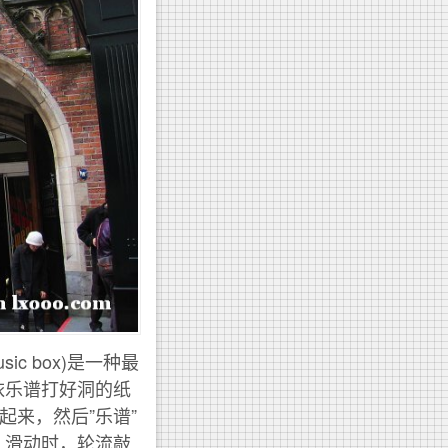
c box)是一种最
依乐谱打好洞的纸
起来，然后”乐谱”
，滑动时，轮流敲