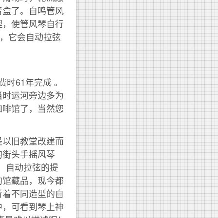
音盒了。自鸣管风
理，使管风琴自行
器，它会自动拉弦
费时61年完成 。
当时运河旁边多为
咖啡馆了，当然您
。博物馆是以旧教堂改建而
的街头手摇风琴
琴、自动拉弦的提
的馆藏品，现今都
听着不同造型的自
中，可看到琴上神