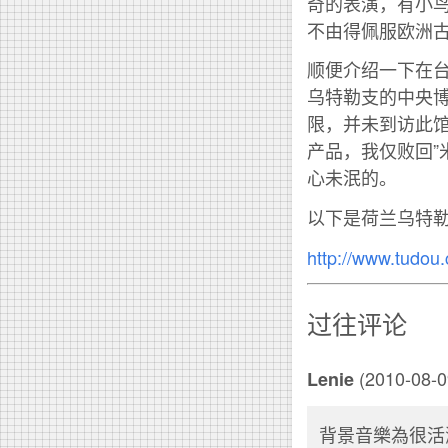
奇的表演，有小
不由得佩服欧洲
顺便介绍一下在台湾
乌特勒支的中央博物馆
限，并未到访此
产品，我仅败回”
心未泯的。
以下是荷兰乌特
http://www.tudo
过往评论
(2010-08-0
Lenie
背景音樂為很活