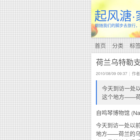
起风溏·
跟随我们的脚步去旅行，
首页
分类
标
荷兰乌特勒
2010/08/09 09:37
作者:
今天到访一处
这个地方——荷兰
自鸣琴博物馆 (Nation
今天到访一处以
地方——荷兰的乌特