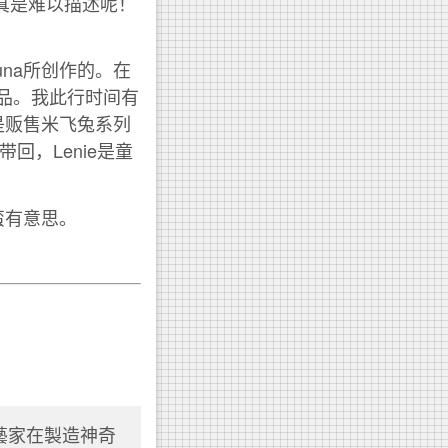
真是难以描述呢！
una所创作的。在
a的作品。我此行时间有
是贩售米飞兔系列
回，Lenie是童
蛮有意思。
工藝家在製造神奇