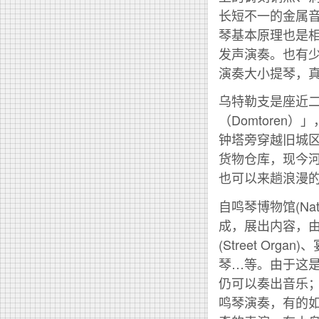
长短不一的金属
琴基本原理也是
发声演奏。也有少
演奏大小提琴，
乌特勒支是座近二
（Domtoren
钟塔旁穿越旧城
货物仓库，现今
也可以来趟浪漫
自鸣琴博物馆(Natio
成，展出内容，
(Street O
琴…等。由于这
仍可以奏出音乐
鸣琴演奏，有的