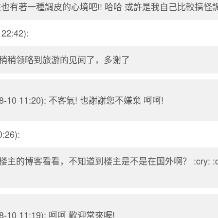
也有著一種調皮的心境吧!! 哈哈 或許是我自己比較搞怪調
22:42):
稍稍领略到旅游的见闻了，多谢了
08-10 11:20): 不客氣! 也謝謝您不嫌棄 呵呵!
:26):
博客看看，不知道到楼主是不是在国外啊？ :cry: :cry: :cr
08-10 11:19): 呵呵 歡迎常來喔!