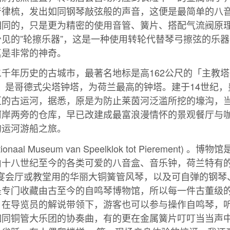
音律梳，发出如同钢琴敲弦般的声音，这便是最简单的八
相同的，只是更为精密的使用音管、簧片、搭配气流阀原
见的”轮擦乐器”，这是一种使用转轮代替琴弓擦弦的乐
真是非常的神奇。
千年历史的古城市，最著名地标是高162公尺的「主教塔
）」，是哥德式尖塔钟塔，为荷兰最高的钟塔。建于14世纪，
区的古运河，据悉，原是为防止莱茵河泛滥所挖的壕沟，
河岸两旁的仓库，早已改建成最富浪漫情怀的景观餐厅与
的运河游船之旅。
naal Museum van Speelklok tot Pierement) 
由十八世纪至今的各类可爱的八音盒、音乐钟，荷兰特有
rgan)、宴会厅或教堂用的华丽大铜簧管风琴，以及可自弹的钢
是专门收藏由古至今的自鸣琴博物馆，所以每一件古董级
；在导览员的解说带领下，游客也可以参与操作自鸣琴，
如同铜管大乐团的协奏曲，有的更在金属簧片叮叮当当声