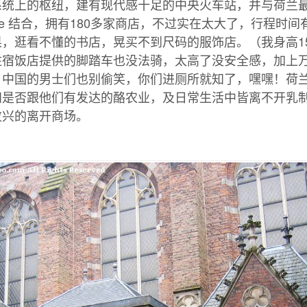
系统上的枢纽，建有现代感十足的中央火车站，并与荷兰
harijne 结合，拥有180多家商店，不过实在太大了，行程
，逛看不懂的书店，晃买不到尺码的服饰店。（我身高1
住宿饭店提供的脚踏车也没法骑，太高了没安全感，加上
。中国的男士们也别偷笑，你们进厕所就知了，嘿嘿！荷
知是否跟他们有发达的酪农业，及日常生活中皆离不开乳
败兴的离开商场。