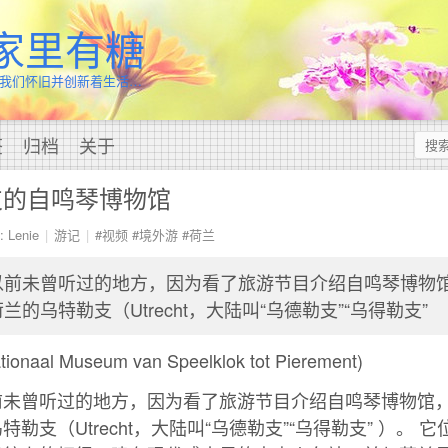
家里有糖
我们怀旧并创新着生活…
签
归档
关于
支的自鸣琴博物馆
 Lenie
游记
#视频
#境外游
#荷兰
以前未曾听过的地方，因为看了旅游节目介绍自鸣琴博物
的乌特勒支（Utrecht，大陆叫“乌德勒支”“乌得勒支”
aal Museum van Speelklok tot Pierement)
前未曾听过的地方，因为看了旅游节目介绍自鸣琴博物馆
勒支（Utrecht，大陆叫“乌德勒支”“乌得勒支” ）。 