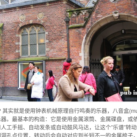
）? 其实就是使用钟表机械原理自行鸣奏的乐器，八音盒(musi
乐器。最基本的构造：它是使用金属滚筒、金属碟盘，或
人工手摇、自动发条或自动鼓风马达，让这个”乐谱”转动
洞洞孔点位置，转动后会自动对应到长短不一的金属梳子