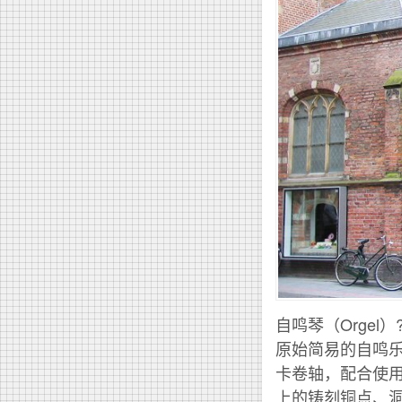
自鸣琴（Orgel
原始简易的自鸣
卡卷轴，配合使用
上的铸刻铜点、