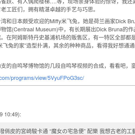
鸟雀跃、有人偶爬楼梯….等，现场亲身体验的惊讶，我还
古老工匠们，拥有精湛卓越的手艺与巧思。
和日本颇受欢迎的Miffy米飞兔，她是荷兰画家Dick Br
(Centraal Museum)中，有长期展出Dick Brun
馆。在阿姆斯特丹史基浦机场的贩售区，有一特区全部都
米飞兔的家”造型扑满，其余的种种商品，看得我好想通通带
勒支的自鸣琴博物馆的几段自鸣琴视频的合成，看看吧，
u.com/programs/view/5VyuFPoG3sc/
9 10:49):
潑俏皮的宮崎駿卡通 “魔女の宅急便” 配樂 我想古老的