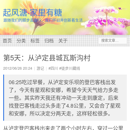
起风溏·家里有糖
跟随我们的脚步去旅行，我们怀旧并创新着生活…
首页
分类
标签
归档
关于
第5天：从泸定县城瓦斯沟村
2012/06/26 20:24
游记
#四川
#徒步川藏线
06:25吃过早餐，从泸定安乐坝的登巴客栈出发
了，今天有星观和安娜，希望今天天气给力多走
一些。其实昨天我还有冲动一天走到康定，后来
找登巴客栈走过头多走了4.8公里，又会合了星观
和安娜，所以决定分两天走，这样轻松很多。
从泸定登巴客栈出来走了两个小时左右，穿过一公里