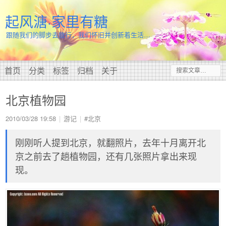
起风溏·家里有糖
跟随我们的脚步去旅行，我们怀旧并创新着生活…
首页
分类
标签
归档
关于
北京植物园
2010/03/28 19:58
游记
#北京
刚刚听人提到北京，就翻照片，去年十月离开北
京之前去了趟植物园，还有几张照片拿出来现
现。