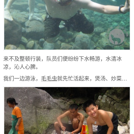
来不及整顿行装，队员们便纷纷下水畅游，水清冰
凉，沁人心脾。
我们一边游泳，
毛毛虫
就先忙活起来，煲汤、炒菜…