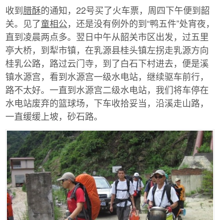
收到
腊酥
的通知，22号买了火车票，周四下午便到韶
关。见了
童相公
，还是没有例外的到“鸭五件”处宵夜，
直到凌晨两点多。翌日中午从韶关市区出发，过五里
亭大桥，到犁市镇，在乳源县桂头镇左拐走乳源方向
桂乳公路，路过云门寺，到了白石下村进去，便是溪
镇水源宫，看到水源宫一级水电站，继续驱车前行，
路不太好。一直到水源宫二级水电站，我们将车停在
水电站废弃的篮球场，下车收拾妥当，沿溪走山路，
一直缓缓上坡，砂石路。