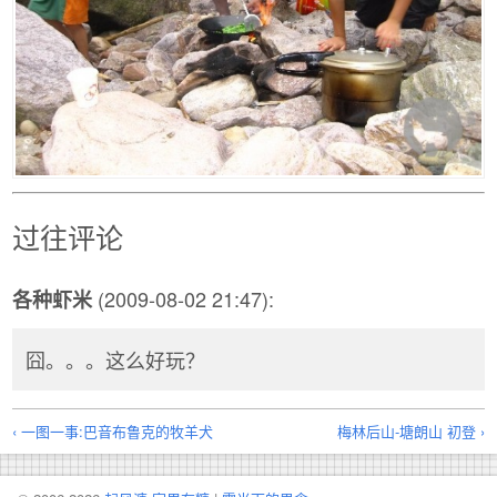
过往评论
(2009-08-02 21:47):
各种虾米
囧。。。这么好玩？
‹ 一图一事:巴音布鲁克的牧羊犬
梅林后山-塘朗山 初登 ›