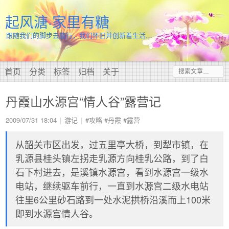
起风溏·家里有糖
跟随我们的脚步去旅行，我们怀旧并创新着生活…
首页
分类
标签
归档
关于
丹霞山水源宫“情人谷”露营记
2009/07/31 18:04
游记
#攻略
#丹霞
#露营
从韶关市区出发，过五里亭大桥，到犁市镇，在
乳源县桂头镇左拐走乳源方向桂乳公路，到了白
石下村进去，是溪镇水源宫，看到水源宫一级水
电站，继续驱车前行，一直到水源宫二级水电站
往里6公里砂石路到一处水泥拱桥沿溪而上100米
即到水源宫情人谷。