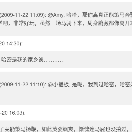
(2009-11-22 11:09): @Amy, 哈哈，那你离真正能策
学吧，非常好玩，虽然一场马骑下来，周身腑藏都像离开
0 14:30):
? 哈密是我的家乡诶…………
(2009-11-22 11:10): @小搓板, 是呢，我到过哈密，
-20 16:03):
子竟能策马扬鞭，如此英姿飒爽，惭愧连马屁也没拍过，