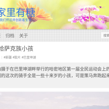
家里有糖
我们怀旧并创新着生活…
签
归档
关于
的哈萨克族小孩
#新疆
#胶片
#巴里坤湖
拍摄于在巴里坤湖畔举行的哈密地区第一届全民运动会上
同的这次的骑手全是一些十来岁的小孩，可是策马奔跑起