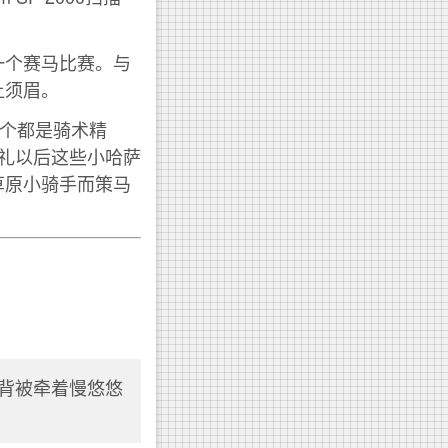
一个赛马比赛。与
让须眉。
个个都是骑术精
礼以后这些小哈萨
草原小骑手而策马
马背被牵着慢悠悠