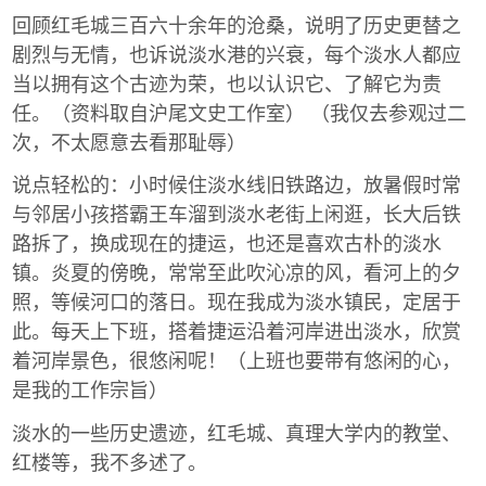
回顾红毛城三百六十余年的沧桑，说明了历史更替之
剧烈与无情，也诉说淡水港的兴衰，每个淡水人都应
当以拥有这个古迹为荣，也以认识它、了解它为责
任。（资料取自沪尾文史工作室） （我仅去参观过二
次，不太愿意去看那耻辱）
说点轻松的：小时候住淡水线旧铁路边，放暑假时常
与邻居小孩搭霸王车溜到淡水老街上闲逛，长大后铁
路拆了，换成现在的捷运，也还是喜欢古朴的淡水
镇。炎夏的傍晚，常常至此吹沁凉的风，看河上的夕
照，等候河口的落日。现在我成为淡水镇民，定居于
此。每天上下班，搭着捷运沿着河岸进出淡水，欣赏
着河岸景色，很悠闲呢！（上班也要带有悠闲的心，
是我的工作宗旨）
淡水的一些历史遗迹，红毛城、真理大学内的教堂、
红楼等，我不多述了。