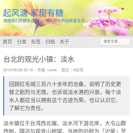
起风溏·家里有糖
跟随我们的脚步去旅行，我们怀旧并创新着生活…
首页
分类
标签
归档
关于
台北的观光小镇：淡水
2010/06/28 20:15
作者: Lenie
游记
#台湾
回顾红毛城三百六十余年的沧桑，说明了历史更
替之剧烈与无情，也诉说淡水港的兴衰，每个淡
水人都应当以拥有这个古迹为荣，也以认识它、
了解它为责任。
淡水镇位于台湾西北端，淡水河下游北岸，大屯山群
西侧，隔河与观音山相望。当地的旧称为「沪尾」至