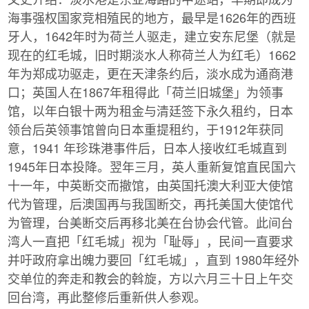
海事强权国家竞相殖民的地方，最早是1626年的西班
牙人，1642年时为荷兰人驱走，建立安东尼堡（就是
现在的红毛城，旧时期淡水人称荷兰人为红毛）1662
年为郑成功驱走，更在天津条约后，淡水成为通商港
口；英国人在1867年租得此「荷兰旧城堡」为领事
馆，以年白银十两为租金与清廷签下永久租约，日本
领台后英领事馆曾向日本重提租约，于1912年获同
意，1941 年珍珠港事件后，日本人接收红毛城直到
1945年日本投降。翌年三月，英人重新复馆直民国六
十一年，中英断交而撤馆，由英国托澳大利亚大使馆
代为管理，后澳国再与我国断交，再托美国大使馆代
为管理，台美断交后再移北美在台协会代管。此间台
湾人一直把「红毛城」视为「耻辱」，民间一直要求
并吁政府拿出魄力要回「红毛城」，直到 1980年经外
交单位的奔走和教会的斡旋，方以六月三十日上午交
回台湾，再此整修后重新供人参观。