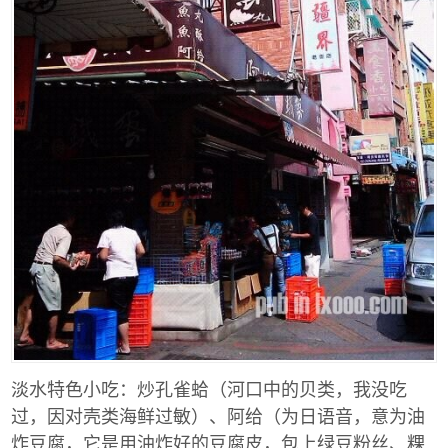
淡水特色小吃：炒孔雀蛤（河口中的贝类，我没吃
过，因对壳类海鲜过敏）、阿给（为日语音，意为油
炸豆腐，它是用油炸好的豆腐皮，包上绿豆粉丝、粿