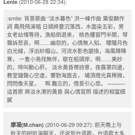
(2010-06-28 22:34):
Lenie
:smile: 背景歌曲 “淡水暮色” 洪一峰作曲 葉俊麟作
詞 鳳飛飛演唱 日頭將要沉落西，水面染五彩，男
女老幼塊等待，漁船倒退來， 桃色樓窗門半開，琴
聲訴悲哀，啊……幽怨的，心情無人知。 矇隴月色
白光線，浮出紗帽山，河流水影色變換，海風陣陣
寒， 一隻小鳥找無伴，歇在船頭岸，啊……美妙
的，啼叫動心肝。 淡水黃昏帶詩意，夜霧罩四邊，
教堂鐘聲心空虛，響對海面去， 埔頂燈光真稀微，
閃閃像天星， 啊.難忘的，情景引心悲。 ———-
這首歌 將淡水港的黃昏 與心情寫照 描述的相當細
膩
(2010-06-29 09:27): 前天晚上与
摩凝(M.chan)
秋天的树听海聊天，还说到台语歌，台语歌大多