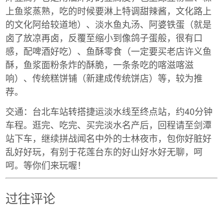
上鱼浆蒸熟，吃的时候要淋上特调甜辣酱，文化路上
的文化阿给较道地）、淡水鱼丸汤、阿婆铁蛋（就是
卤了放凉再卤，反覆至缩小到像鸽子蛋般，很有口
感，配啤酒好吃）、鱼酥零食（一定要买老店许义鱼
酥，鱼浆面粉条炸的酥脆，一条条吃的喀滋喀滋
响）、传统糕饼铺（新建成传统饼店）等，较为推
荐。
交通：台北车站转搭捷运淡水线至终点站，约40分钟
车程。逛完、吃完、买完淡水名产后，回程请至剑潭
站下车，继续拼战闻名中外的士林夜市，包你好脏好
乱好好玩，有别于花莲台东的好山好水好无聊，呵
呵。等你们来玩喔！
过往评论