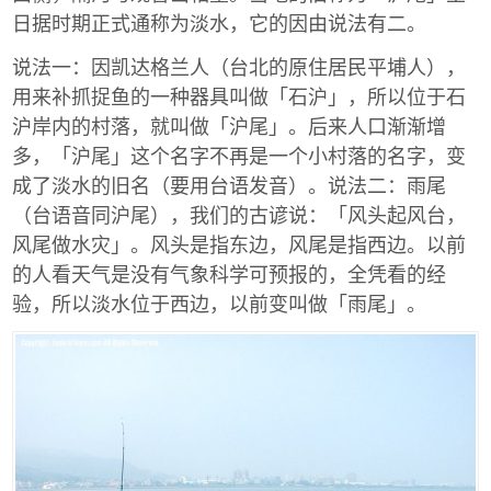
日据时期正式通称为淡水，它的因由说法有二。
说法一：因凯达格兰人（台北的原住居民平埔人），
用来补抓捉鱼的一种器具叫做「石沪」，所以位于石
沪岸内的村落，就叫做「沪尾」。后来人口渐渐增
多，「沪尾」这个名字不再是一个小村落的名字，变
成了淡水的旧名（要用台语发音）。说法二：雨尾
（台语音同沪尾），我们的古谚说：「风头起风台，
风尾做水灾」。风头是指东边，风尾是指西边。以前
的人看天气是没有气象科学可预报的，全凭看的经
验，所以淡水位于西边，以前变叫做「雨尾」。