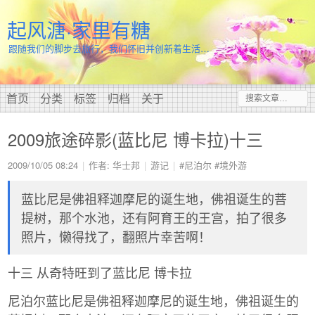
起风溏·家里有糖
跟随我们的脚步去旅行，我们怀旧并创新着生活…
首页
分类
标签
归档
关于
2009旅途碎影(蓝比尼 博卡拉)十三
2009/10/05 08:24
作者: 华士邦
游记
#尼泊尔
#境外游
蓝比尼是佛祖释迦摩尼的诞生地，佛祖诞生的菩
提树，那个水池，还有阿育王的王宫，拍了很多
照片，懒得找了，翻照片幸苦啊！
十三 从奇特旺到了蓝比尼 博卡拉
尼泊尔蓝比尼是佛祖释迦摩尼的诞生地，佛祖诞生的