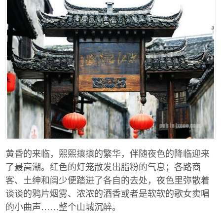
黄昏的来临，熙熙攘攘的繁华，伴随夜色的降临迎来
了最高潮。红色的灯笼散发出脂粉的气息；各路商
客、土绅和阔少便踏进了各自的去处，夜色里弥散着
谈谈的鸦片烟雾、浓浓的酒香或者是软软的歌女卖唱
的小曲声……整个山城沉醉。