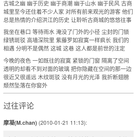
古城之幽 幽于历史 幽于商潮 幽于山水 幽于民风 古商
城里至今还住着不少人家 对所有前来观光的游客 他们
总是热情的介绍洪江的历史 让聆听古商城的悠悠往事
我坐在巷口 等待雨水 淹没了门外的小径 尘封的门锁
绿锈斑驳 高墙深院里 紫藤罗如寂寞一样疯长 我们的
相遇 分明不是偶然 这城 这巷 这人都是前世的注定
今晚的夜色 一如既往的寂寞 紧锁的门窗 隔离了空间
透明的却看不到对面的玻璃 把你隐藏在空间的那一边
很近又很遥远 木纹斑驳 没有月光的光泽 我折断翅膀
颓然坠落在你窗外
过往评论
(2010-01-21 11:13):
摩凝(M.chan)