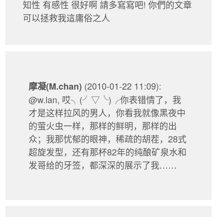
知性 有感性 很好啊 請多寫寫吧! 你們的文章
可以拯救我這庸俗之人
(2010-01-22 11:09):
摩凝(M.chan)
@w.lan, 哎╮(╯▽╰)╭你表错情了，我
才是这样拉风的男人，你看我就像黑夜中
的萤火虫一样，那样的鲜明，那样的出
众；我那忧郁的眼神，稀疏的胡茬，28式
超旋发型，还有那杯82年的纯酿矿泉水和
发哥给的牙签，都深深的展示了我……