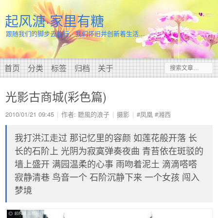
起风溏·家里有糖
跟随我们的脚步去旅行，我们怀旧并创新着生活…
首页
分类
标签
归档
关于
光影古商城(彩色篇)
2010/01/21 09:45
作者: 聽風的浪子
摄影
#凤凰
#湘西
我打洪江走过 那记忆里的容颜 如莲花般开落 长
长的石阶上 光阴为寂寞弹奏夜曲 青苔依在斑驳的
墙上盛开 满园温柔的心事 雨吻着泥土 滴滴嗒嗒
寂静清巷 鸟音一个 石阶沉静下来 一个女孩 闯入
梦境