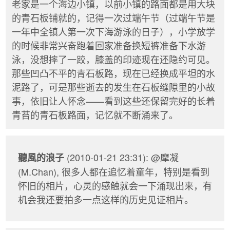
老家是一个海边小镇，以前小镇的路面都是用大块
的青石板铺就的，记得一次过端午节（过端午节是
一年中全镇人第一次下海游泳的日子），小学放学
的时候非常兴奋跑着回家准备换短裤准备下水游
泳，没想摔了一跤，膝盖的印迹现在还隐约可见。
那些凹凸不平的青石板路，现在已经换成平坦的水
泥路了，可是那些逝去的发生在石板缝隙里的小故
事，依旧让人怀念——看到这些还保留完好的长着
青苔的青石板路面，记忆就不断涌来了。
(2010-01-21 23:31): @摩凝
聽風的浪子
(M.Chan), 很多人都在追忆着童年，特别是看到
怀旧的相片，心灵的感触就会一下涌现出来，有
机会我还要拍多一点这样的历史见证相片。