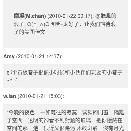
(2010-01-22 09:17): @聽風的
摩凝(M.chan)
浪子, O(∩_∩)O哈哈~太好了，让我们期待浪
子的美图佳文。
(2010-01-21 14:37):
Amy
那个石板巷子很像小时候和小伙伴们玩耍的小巷子
~^_^
(2010-01-21 15:03):
w.lan
“今晚的夜色 一如既往的寂寞 緊鎖的門窗 隔離
了空間 透明的卻看不到對麵的玻璃 把你隱藏在
空間的那一邊 很近又很遙遠 木紋斑駁 沒有月光