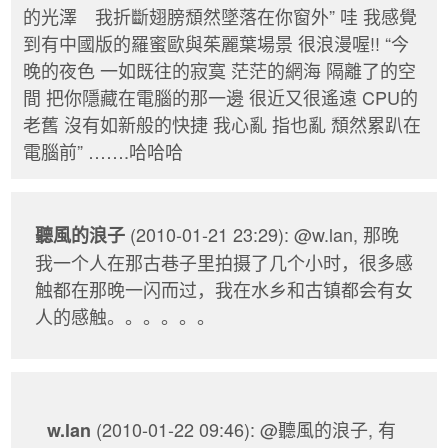
的光澤 我折斷翅膀頹然墜落在你窗外” 哇 我感覺
到有中國版的羅蜜歐與茱麗葉場景 很浪漫喔!! “今
晚的夜色 一如既往的寂寞 茫茫的網海 隔離了的空
間 把你隱藏在電腦的那一邊 很近又很遙遠 CPU的
老舊 沒有如新般的快捷 我心亂 指也亂 頹然累趴在
電腦前” …….哈哈哈
(2010-01-21 23:29): @w.lan, 那晚
聽風的浪子
我一个人在那古巷子里拍摄了几个小时，很多感
触都在那晚一闪而过，我在水乡和古镇都会有女
人的感触。。。。。。
(2010-01-22 09:46): @聽風的浪子, 有
w.lan