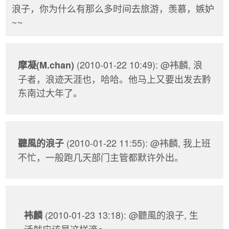
浪子，你为什么有那么多时间去旅游，羡慕，嫉妒
~~
(2010-01-22 10:49): @袆麟, 浪
摩凝(M.chan)
子者，浪迹天涯也，哈哈。他马上又要出发去黔
东南过大年了。
(2010-01-22 11:55): @袆麟, 我上班
聽風的浪子
不忙，一般跑几天部门主管都默许外出。
(2010-01-23 13:18): @聽風的浪子, 生
袆麟
活就应该是这样滴～