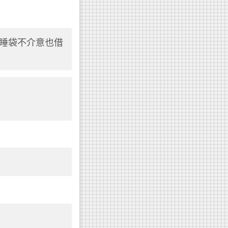
\睡袋不介意也借