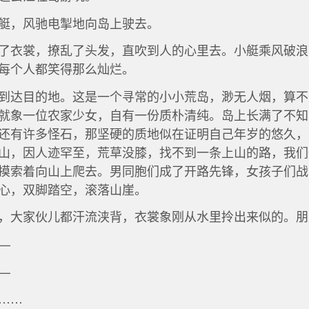
艇，风驰电掣地向岛上驶去。
了衣裳，撩乱了头发，直吹到人的心里去。小艇乘风破浪
每个人都笑得那么灿烂。
到达目的地。这是一个寻常的小小荒岛，渺无人烟，算不
就象一位农家少女，自有一份质朴清纯。岛上长满了不知
还有许多怪石，那坚硬的质地似在证明自己年岁的悠久，
山，因人迹罕至，荒草没膝，找不到一条上山的路，我们
摸索着向山上爬去。男同胞们成了开路先锋，女孩子们战
心，双脚踏空，滚落山崖。
，大家伙儿都汗流浃背，衣裳象刚从水里拎出来似的。朋
—
—
……