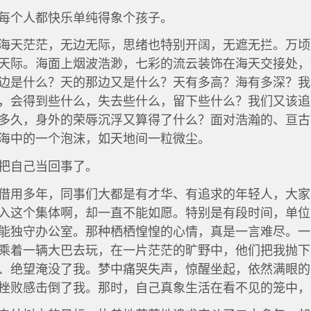
每个人都快乐单纯得象个孩子。
海天茫茫，无边无际，思绪也特别开阔，无遮无拦。万顷
天际。海面上烟波浩渺，七彩的流云装饰在海天交接处，
边是什么？天的那边又是什么？天有多高？海有多深？我
，会得到些什么，失去些什么，留下些什么？我们又该追
多久，身外的荣辱沉浮又算得了什么？面对浩瀚的、亘古
海中的一个泡沫，如天地间一粒微尘。
把自己当回事了。
借用多年，同事们大都是有才华、有追求的年轻人，大家
入这个集体啊，却一直不能如愿。特别是有段时间，单位
能独守办公室。那种栖栖惶惶的心情，真是一言难尽。一
乘着一辆大巴去玩，在一片茫茫的旷野中，他们把我抛下
、绝望淹没了我。梦中痛哭失声，惊醒坐起，依然满眼的
挫败感击倒了我。那时，自己真象生活在看不见的笼中，