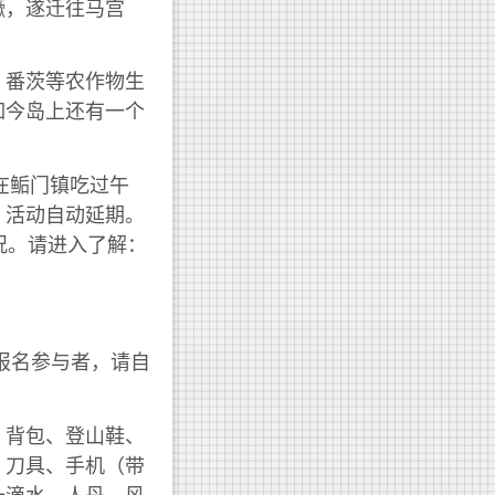
獗，遂迁往马宫
、番茨等农作物生
如今岛上还有一个
在鲘门镇吃过午
，活动自动延期。
情况。请进入了解：
报名参与者，请自
、背包、登山鞋、
、刀具、手机（带
十滴水、人丹、风