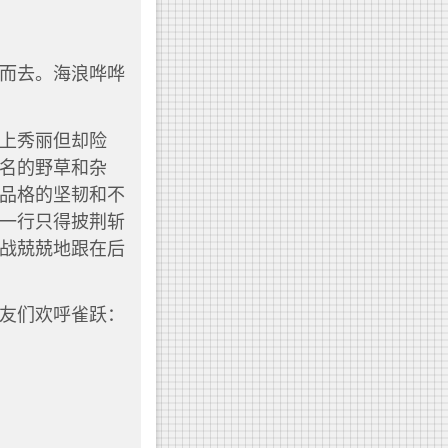
而去。海浪哗哗
上秀丽但却险
名的野草和杂
品格的坚韧和不
一行只得披荆斩
战兢兢地跟在后
友们欢呼雀跃：