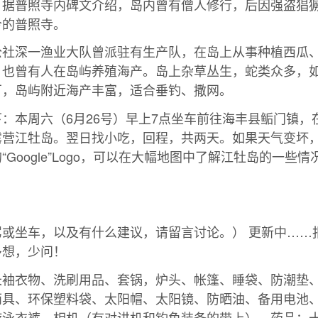
。据普照寺内碑文介绍，岛内曾有僧人修行，后因强盗猖
今的普照寺。
公社深一渔业大队曾派驻有生产队，在岛上从事种植西瓜
，也曾有人在岛屿养殖海产。岛上杂草丛生，蛇类众多，
厂，岛屿附近海产丰富，适合垂钓、撒网。
：本周六（6月26号）早上7点坐车前往海丰县鲘门镇，
露营江牡岛。翌日找小吃，回程，共两天。如果天气变坏
“Google”Logo，可以在大幅地图中了解江牡岛的一些
驾或坐车，以及有什么建议，请留言讨论。） 更新中……
多想，少问！
长袖衣物、洗刷用品、套锅，炉头、帐篷、睡袋、防潮垫
雨具、环保塑料袋、太阳帽、太阳镜、防晒油、备用电池
游泳衣裤，相机（有对讲机和钓鱼装备的带上）。药品：