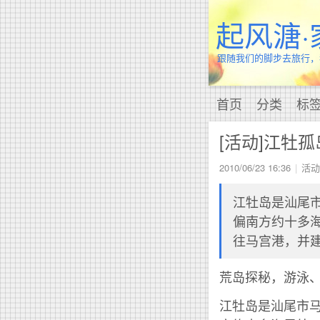
起风溏·
跟随我们的脚步去旅行，
首页
分类
标
[活动]江牡
2010/06/23 16:36
活动
江牡岛是汕尾
偏南方约十多
往马宫港，并
荒岛探秘，游泳
江牡岛是汕尾市