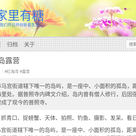
家里有糖
我们怀旧并创新着生活…
签
归档
关于
孤岛露营
#红海湾
#露营
市马宫街道辖下唯一的岛屿，是一座中、小面积的孤岛，
海里处。据普照寺内碑文介绍，岛内曾有僧人修行，后因
建成了现今的普照寺。
、抓青口、捉螃蟹、天体、拍照、钓鱼、摄影、发呆、看
马宫街道辖下唯一的岛屿，是一座中、小面积的孤岛，距