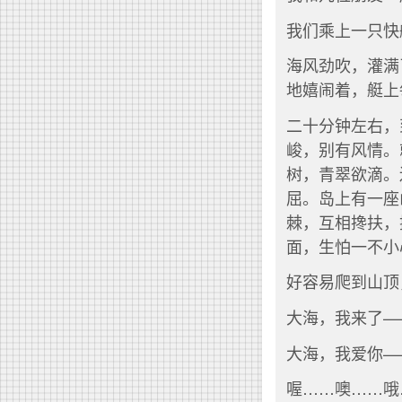
我们乘上一只快
海风劲吹，灌满
地嬉闹着，艇上
二十分钟左右，
峻，别有风情。
树，青翠欲滴。
屈。岛上有一座
棘，互相搀扶，
面，生怕一不小
好容易爬到山顶
大海，我来了—
大海，我爱你—
喔……噢……哦