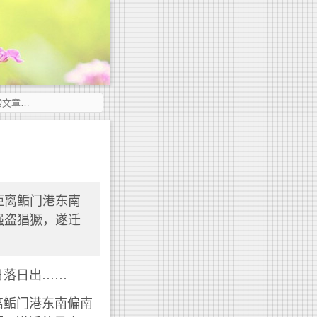
距离鲘门港东南
强盗猖獗，遂迁
日落日出……
离鲘门港东南偏南