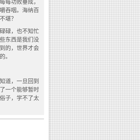
每每功败垂成，
嚼吞咽。海纳百
不堪？
碌碌，也不知忙
些东西是我们没
到的，世界才会
的。
知道，一旦回到
了一个能够暂时
俗子，学不了太