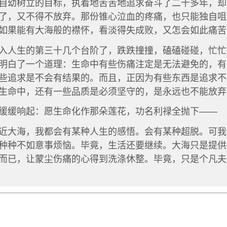
自幼树立的目标，执着地苦苦地追求奋斗了二十多年，却
了，又不得不放弃。那份锥心泣血的疼痛，也只能独自咀
如果能有大海般的襟怀，看淡得失成败，又怎会如此痛苦
入人生的第三十几个台阶了，跌跌撞撞，磕磕碰碰，忙忙
明白了一个道理：生命中有些伤痛注定是无法避免的，有
些追求是不会有结果的。而且，正因为有些东西是追求不
生命中，还有一些品质是必须坚守的，是永远也不能放弃
缓缓响起：愿生命化作那朵莲花，功名利禄全抛下——
近大海，我都会有某种人生的感悟。会有某种超脱。可我
种种不如意事烦恼。毕竟，生活还要继续。大海只是提供
而已，让蒙尘伤痛的心得到洗涤休整。毕竟，只是个凡夫