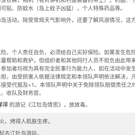
创可贴、防蚊水（岛上蚊子凶猛），个人特殊药品等。
海岛活动，除受常规天气影响外，还要了解风浪情况，这
危险，个人责任自负，必须给自己买好保险。如果发生危
尽量帮助和救护，但组织者和其他同行人员不担负由此带
名参加者均视为具有完全民事行为能力人，如在活动中发
承担，由受损害人依据法律规定和本领队声明依法解决，
不接受代报及+1。本领队声明中关于免除领队赔偿责任之
队、收队及财务官。
的游记《江牡岛情思》，放放毒。
洋洋
火，烤得人肌肤生疼。
起去江牡岛游玩。