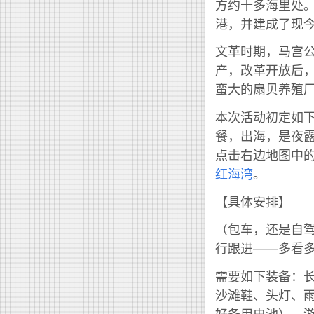
方约十多海里处
港，并建成了现
文革时期，马宫
产，改革开放后
蛮大的扇贝养殖
本次活动初定如下
餐，出海，是夜
点击右边地图中的
红海湾
。
【具体安排】
（包车，还是自
行跟进——多看
需要如下装备：
沙滩鞋、头灯、
好备用电池），