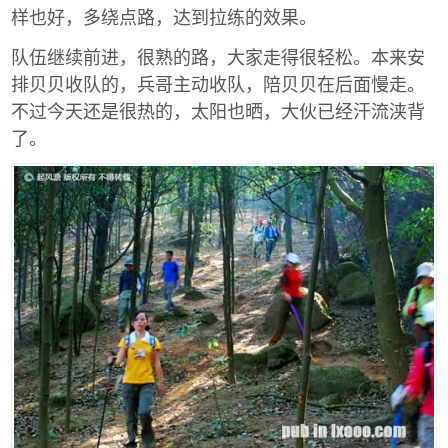
样也好，多绕点路，达到拉练的效果。
队伍继续前进，很熟的路，大家走得很轻松。本来安
排贝贝收队的，兵哥主动收队，陪贝贝在后面慢走。
不过今天还是很热的，太阳也晒，大伙已经汗流浃背
了。