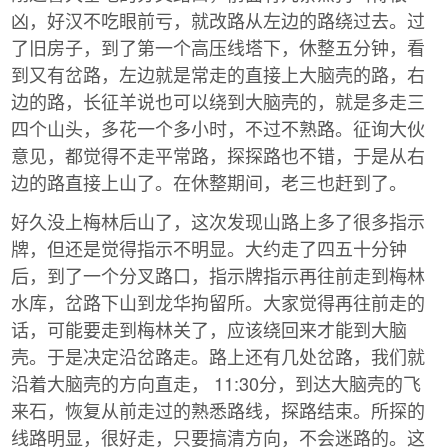
凶，好汉不吃眼前亏，就改路从左边的路绕过去。过
了旧房子，到了第一个高压线塔下，休整五分钟，看
到又有岔路，左边就是常走的直接上大脑壳的路，右
边的路，长征羊说也可以绕到大脑壳的，就是多走三
四个山头，多花一个多小时，不过不熟路。征询大伙
意见，都觉得不走平常路，探探路也不错，于是从右
边的路直接上山了。在休整期间，老三也赶到了。
好久没上梅林后山了，这次发现山路上多了很多指示
牌，但还是觉得指示不明显。大约走了四五十分钟
后，到了一个分叉路口，指示牌指示再往前走到梅林
水库，岔路下山到龙华拘留所。大家觉得再往前走的
话，可能要走到梅林关了，应该绕回来才能到大脑
壳。于是决定沿岔路走。路上还有几处岔路，我们就
沿着大脑壳的方向直走， 11:30分，到达大脑壳的飞
来石，恢复从前走过的熟悉路线，探路结束。所探的
线路明显，很好走，只要搞清方向，不会迷路的。这