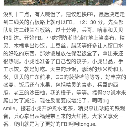
没到十二点，有人喊饿了，建议赶快FB，最后决定走
到二线关的石板路上就可以FB。 12：30 分，先头部
队到达二线关石板路，过十分钟，兵哥、哈菲和贝贝
也到达。开始FB。小虎把防潮垫铺在地上当桌布，精
灵、木棉拿出炒饭，土豆丝，腊肠等好多让人留口水
的好吃的东西，那炒饭是放在保温饭盒了，拿出来还
很热呢。小虎也准备了自己包的饺子，小虎出品，手
工水饺，就是好吃。天空的炒饭，靓汤的炒米粉和玉
米，贝贝的广东煎堆，GG的菠萝啤等等等，好丰富的
盛宴。饭后还有水果，包括精灵的青枣，兵哥的西
瓜，老三的沙田柚，我的橙子，等等。搞得GG说本来
爬山为了减肥，现在反而变成增肥了，呵呵big
smile。接着小虎开炉煮水泡茶，精灵拿出珍藏的铁观
音，兵心拿出从福建带回来的大红袍，大家又享受一
番。爬山就是为了更好的FB!呵呵tongue。