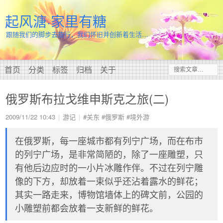
起风溏·家里有糖
跟随我们的脚步去旅行，我们怀旧并创新着生活…
首页
分类
标签
归档
关于
俄罗斯布拉戈维申斯克之旅(二)
2009/11/22 10:43
游记
#关东
#俄罗斯
#境外游
在俄罗斯，每一座城市都有列宁广场，而在布市
的列宁广场，是非常简陋的，除了一座雕塑，只
有他后边应时的一小片冰雕作伴。不过在列宁雕
像的下方，却放着一束似乎还沾着露水的鲜花；
其实一路走来，博物馆墙体上的碑文前，公园的
小雕塑前都会放着一支新鲜的鲜花。