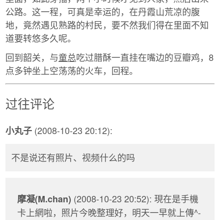
公路。这一程，可真是幸运的，在丹霞山荒凉的腹
地，竟然遇见熟路的村民，要不然我们得在里面不知
道要转悠多久呢。
回到韶关，与
童总
吃过腊酥一直挂在嘴边的豆瓣鸡，8
点多钟坐上空荡荡的火车，回程。
过往评论
(2008-10-23 20:12):
小丸子
不是说还有照片、视频什么的吗
(2008-10-23 20:52): 現在是手機
摩凝(M.chan)
卡上網啦，照片今晚整理好，明天一早就上傳^-