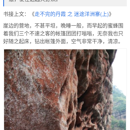
书接上文：《
走不完的丹霞 之 迷途洋洲寨(上)
》
崖边的营地，不甚平坦，晚睡一般，而早起的蜜蜂围
着我们三个不速之客的帐篷团团打嗡嗡，无奈我也只
好随之起床，钻出帐篷外面，空气非常干净，清凉。