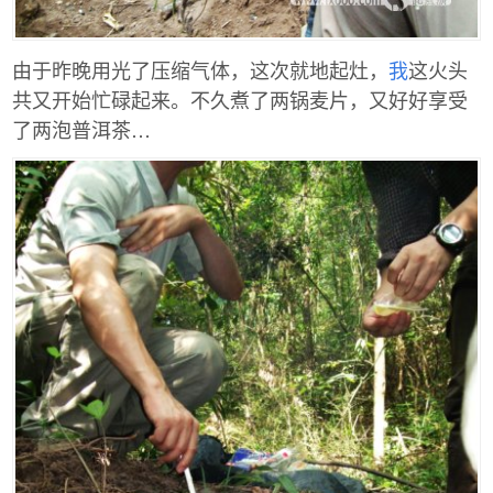
由于昨晚用光了压缩气体，这次就地起灶，
我
这火头
共又开始忙碌起来。不久煮了两锅麦片，又好好享受
了两泡普洱茶…