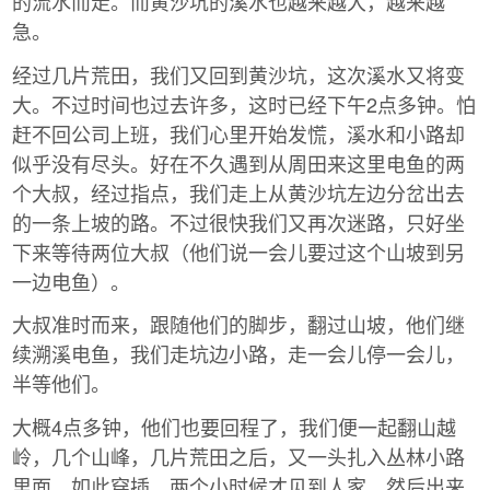
的流水而走。而黄沙坑的溪水也越来越大，越来越
急。
经过几片荒田，我们又回到黄沙坑，这次溪水又将变
大。不过时间也过去许多，这时已经下午2点多钟。怕
赶不回公司上班，我们心里开始发慌，溪水和小路却
似乎没有尽头。好在不久遇到从周田来这里电鱼的两
个大叔，经过指点，我们走上从黄沙坑左边分岔出去
的一条上坡的路。不过很快我们又再次迷路，只好坐
下来等待两位大叔（他们说一会儿要过这个山坡到另
一边电鱼）。
大叔准时而来，跟随他们的脚步，翻过山坡，他们继
续溯溪电鱼，我们走坑边小路，走一会儿停一会儿，
半等他们。
大概4点多钟，他们也要回程了，我们便一起翻山越
岭，几个山峰，几片荒田之后，又一头扎入丛林小路
里面，如此穿插，两个小时候才见到人家，然后出来