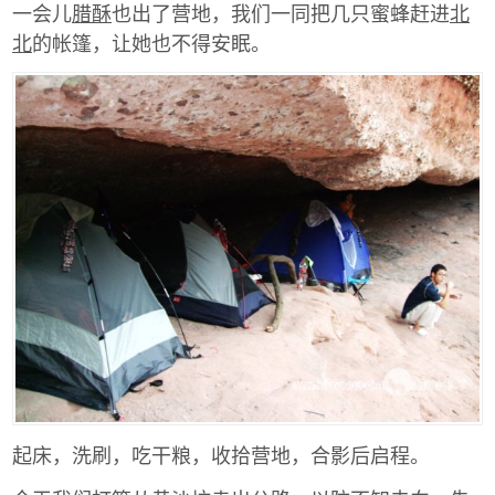
一会儿
腊酥
也出了营地，我们一同把几只蜜蜂赶进
北
北
的帐篷，让她也不得安眠。
起床，洗刷，吃干粮，收拾营地，合影后启程。