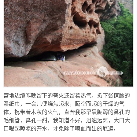
营地边缘昨晚留下的篝火还留着热气，扔下张擦脸的
湿纸巾，一会儿便烧焦起来，腾空而起的干燥的气
体，携带着木灰的火气，直奔我那早晨脆弱的鼻孔的
毛细管，鼻孔一甜，我知道不好，迅速远离，大口大
口喝起晾凉的开水，才免除了喷血而出的厄运。