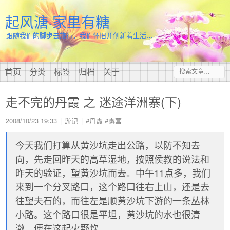
起风溏·家里有糖
跟随我们的脚步去旅行，我们怀旧并创新着生活…
首页
分类
标签
归档
关于
走不完的丹霞 之 迷途洋洲寨(下)
2008/10/23 19:33
游记
#丹霞
#露营
今天我们打算从黄沙坑走出公路，以防不知去
向，先走回昨天的高草湿地，按照侯教的说法和
昨天的验证，望黄沙坑而去。中午11点多，我们
来到一个分叉路口，这个路口往右上山，还是去
往望夫石的，而往左是顺黄沙坑下游的一条丛林
小路。这个路口很是平坦，黄沙坑的水也很清
澈，便在这起火野炊。