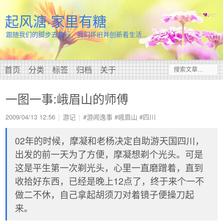
起风溏·家里有糖
跟随我们的脚步去旅行，我们怀旧并创新着生活…
首页
分类
标签
归档
关于
一图一事:峨眉山的师傅
2009/04/13 12:56
游记
#游闻逸事
#峨眉山
#四川
02年的时候，摩凝和老杨决定自助游天国四川，
出发的前一天为了方便，摩凝想剃个光头。可是
这是平生第一次剃光头，心里一直磨蹭着，直到
收拾好东西，已经是晚上12点了，终于来个一不
做二不休，自己拿起胡须刀对着镜子便操刀起
来。