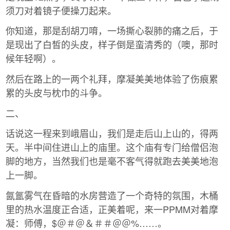
须刀对着镜子便操刀起来。
你知道，那是刮胡刀唷，一场撕心裂肺的痛之后，于
是现出了白皙的头皮，样子倒是蛮清秀的（噢，那时
候年轻啊）。
然后在路上的一两个礼拜，摩凝美美地体验了伤痕累
累的头皮与枕巾的斗争。
二、
话说这一程来到峨眉山，我们是走后山上山的，得两
天。半中间住进山上的庙里。这个庙有专门给僧侣泡
脚的地方，当然我们也是毫不客气得就跑去美美地泡
上一脚。
氤氲雾气在昏暗的水房营造了一个奇特的氛围，木桶
里的热水温度正合适，正美着呢，来一PPMM对着摩
凝：师傅，$＠＃＠＆＃＃＠＠%……。