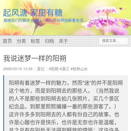
起风溏·家里有糖
跟随我们的脚步去旅行，我们怀旧并创新着生活…
首页
分类
标签
归档
关于
我说迷梦一样的阳朔
2006/03/15 13:29
游记
#阳朔
#漓江
#桂林山水
阳朔有着迷梦一样的魅力，然而"迷"的并不是阳朔
这个地方，而是到阳朔去的那些人。（当然我说
的人不是那些到阳朔去拍几张照片，买几个景区
纪念品，到那里熙熙攘攘一番的那些游客了。）
这许许多多到阳朔去的人都有份自己的故事，也
许是心酸也许是快乐，也许是无奈也许是温暖，
总之总有在别处无法得到释放的情怀；这许许多