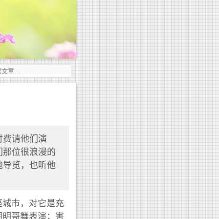
付费请他们演
们那位很浪漫的
他导览，也听他
座城市，对它是充
朗明哥舞表演；害