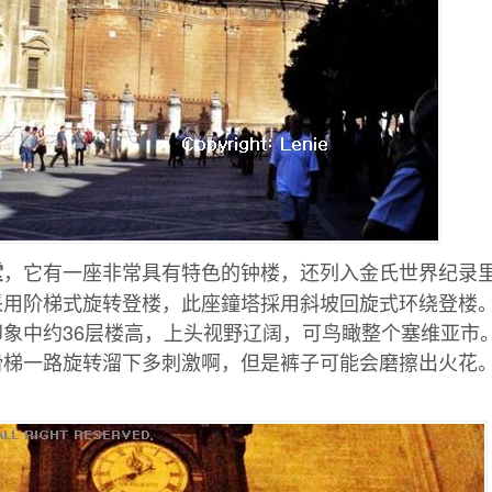
，它有一座非常具有特色的钟楼，还列入金氏世界纪录
堂
采用阶梯式旋转登楼，此座鐘塔採用斜坡回旋式环绕登楼
象中约36层楼高，上头视野辽阔，可鸟瞰整个塞维亚市
滑梯一路旋转溜下多刺激啊，但是裤子可能会磨擦出火花