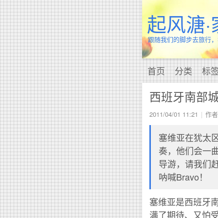
起风溏·
跟随我们的脚步去旅行，
首页
分类
标
西班牙南部
2011/04/01 11:21
作者:
塞维亚在犹太
奏，他们会一
导游，请我们
呐喊Bravo！
塞维亚是西班牙
满了期待、又怕