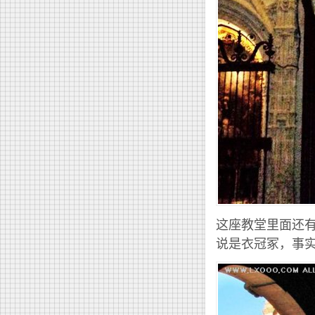
这座教堂里面还
说是衣冠冢，事