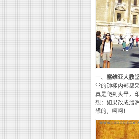
一、
塞维亚大教
堂的钟楼内部都
真是爬到头晕，印
想：如果改成溜
想的，呵呵！