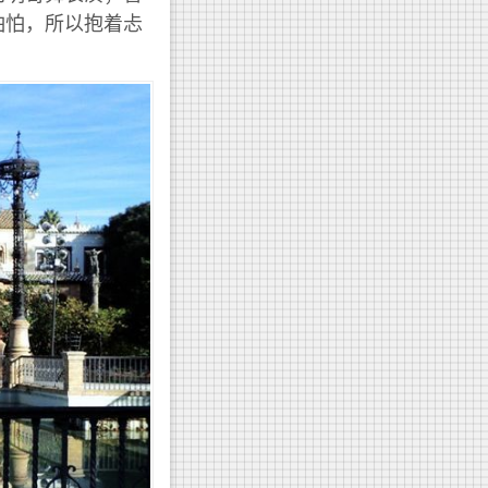
怕怕，所以抱着忐