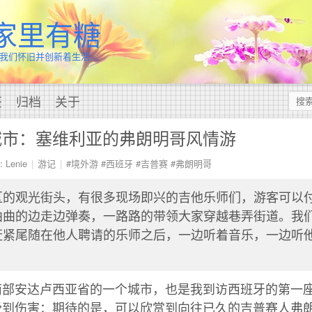
家里有糖
我们怀旧并创新着生活…
签
归档
关于
城市：塞维利亚的弗朗明哥风情游
 Lenie
游记
#境外游
#西班牙
#吉普赛
#弗朗明哥
区的观光街头，有很多现场即兴的吉他乐师们，游客可以
曲曲的边走边弹奏，一路路的带领大家穿越巷弄街道。我
赶紧尾随在他人聘请的乐师之后，一边听着音乐，一边听
南部安达卢西亚省的一个城市，也是我到访西班牙的第一
受到伤害：期待的是，可以欣赏到向往已久的吉普赛人弗