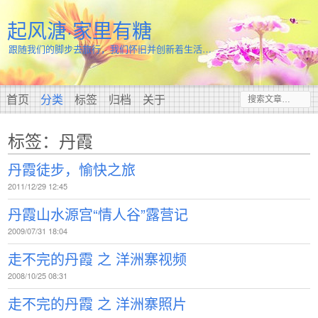
起风溏·家里有糖
跟随我们的脚步去旅行，我们怀旧并创新着生活…
首页
分类
标签
归档
关于
标签：丹霞
丹霞徒步，愉快之旅
2011/12/29 12:45
丹霞山水源宫“情人谷”露营记
2009/07/31 18:04
走不完的丹霞 之 洋洲寨视频
2008/10/25 08:31
走不完的丹霞 之 洋洲寨照片