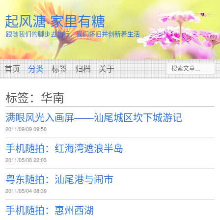
起风溏·家里有糖
跟随我们的脚步去旅行，我们怀旧并创新着生活…
首页
分类
标签
归档
关于
标签：华南
满眼风光入画屏——汕尾城区坎下城游记
2011/09/09 09:58
手机随拍：红海湾遮浪半岛
2011/05/08 22:03
粤东随拍：汕尾港与闹市
2011/05/04 08:39
手机随拍：惠州西湖