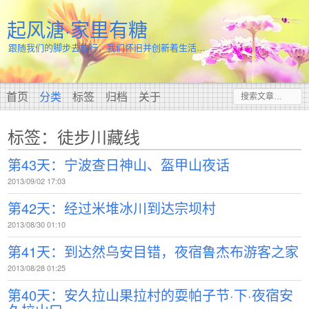
起风溏·家里有糖
跟随我们的脚步去旅行，我们怀旧并创新着生活…
首页
分类
标签
归档
关于
标签：徒步川藏线
第43天：宁波查日神山、盔甲山夜话
2013/09/02 17:03
第42天：经过米堆冰川到达宗坝村
2013/08/30 01:10
第41天：到达然乌安目错，夜宿鲁杰布游客之家
2013/08/28 01:25
第40天：安久拉山果拉村的耍帕子节·下·夜宿安