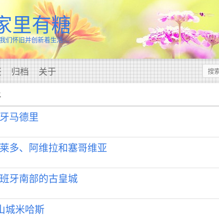
家里有糖
我们怀旧并创新着生活…
签
归档
关于
牙
牙马德里
莱多、阿维拉和塞哥维亚
班牙南部的古皇城
色山城米哈斯